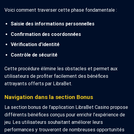
Voici comment traverser cette phase fondamentale :
Saisie des informations personnelles
Confirmation des coordonnées
Vérification d’identité
Contrôle de sécurité
Cette procédure élimine les obstacles et permet aux
utilisateurs de profiter facilement des bénéfices
attrayants offerts par LibraBet.
Navigation dans la section Bonus
La section bonus de l’application LibraBet Casino propose
différents bénéfices conçus pour enrichir l’expérience de
jeu. Les utilisateurs souhaitant améliorer leurs
performances y trouveront de nombreuses opportunités