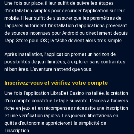
Une fois sur place, il leur suffit de suivre les étapes
d’installation simples pour sécuriser l’application sur leur
mobile. Il leur suffit de s’assurer que les paramètres de
l’appareil autorisent l’installation d’applications provenant
de sources inconnues pour Android ou directement depuis
l’App Store pour iOS ; la tâche devient alors très simple.
Après installation, l’application promet un horizon de
possibilités de jeu illimitées, à explorer sans contraintes
ni barrières. L’aventure n’attend que vous.
Inscrivez-vous et vérifiez votre compte
Une fois l’application LibraBet Casino installée, la création
d’un compte constitue l’étape suivante. L’accès à l’univers
riche en jeux et en récompenses nécessite une inscription
et une vérification rapides. Les joueurs libertariens en
quête d’autonomie apprécieront la simplicité de
l’inscription.