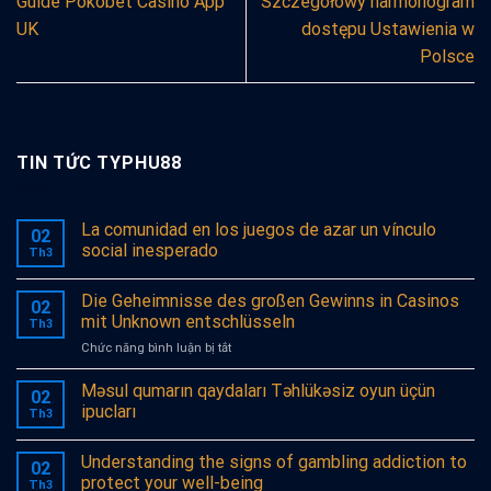
Guide Pokobet Casino App
Szczegółowy harmonogram
UK
dostępu Ustawienia w
Polsce
TIN TỨC TYPHU88
La comunidad en los juegos de azar un vínculo
02
social inesperado
Th3
Die Geheimnisse des großen Gewinns in Casinos
02
mit Unknown entschlüsseln
Th3
ở
Chức năng bình luận bị tắt
Die
Geheimnisse
Məsul qumarın qaydaları Təhlükəsiz oyun üçün
02
des
ipucları
Th3
großen
Gewinns
Understanding the signs of gambling addiction to
in
02
Casinos
protect your well-being
Th3