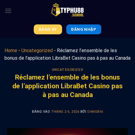
Bỏ
qua
nội
dung
ĐĂNG KÝ
ĐĂNG NHẬP
Home
-
Uncategorized
-
Réclamez l’ensemble de les
bonus de l’application LibraBet Casino pas à pas au Canada
UNCATEGORIZED
Réclamez l’ensemble de les bonus
de l’application LibraBet Casino pas
à pas au Canada
ĐĂNG VÀO
THÁNG 2 6, 2026
BỞI
DANGBAI