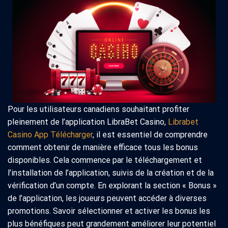
Pour les utilisateurs canadiens souhaitant profiter
pleinement de l’application LibraBet Casino,
Librabet
Casino App Télécharger
, il est essentiel de comprendre
comment obtenir de manière efficace tous les bonus
disponibles. Cela commence par le téléchargement et
l’installation de l’application, suivis de la création et de la
vérification d’un compte. En explorant la section « Bonus »
de l’application, les joueurs peuvent accéder à diverses
promotions. Savoir sélectionner et activer les bonus les
plus bénéfiques peut grandement améliorer leur potentiel