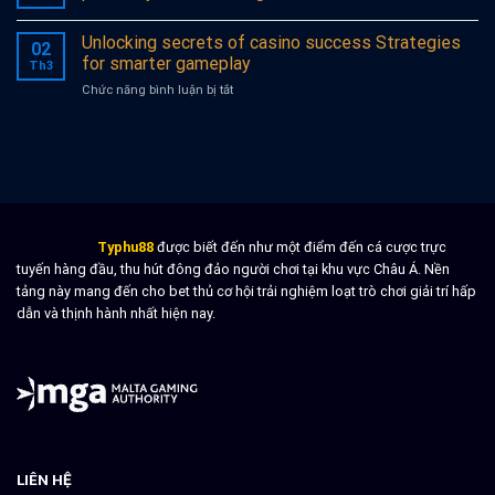
mit
Unknown
Unlocking secrets of casino success Strategies
entschlüsseln
02
for smarter gameplay
Th3
ở
Chức năng bình luận bị tắt
Unlocking
secrets
of
casino
success
Strategies
for
smarter
Typhu88
được biết đến như một điểm đến cá cược trực
gameplay
tuyến hàng đầu, thu hút đông đảo người chơi tại khu vực Châu Á. Nền
tảng này mang đến cho bet thủ cơ hội trải nghiệm loạt trò chơi giải trí hấp
dẫn và thịnh hành nhất hiện nay.
LIÊN HỆ