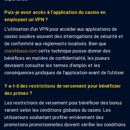
Puis-je avoir accès à l’application du casino en
employant un VPN ?
L’utilisation d’un VPN pour accéder aux applications de
casino soulève souvent des interrogations de sécurité et
de conformité aux règlements localisés. Bien que
crunchbase.com
cette technique puisse donner des
bénéfices en matière de confidentialité, les joueurs
devraient consulter les termes d’emploi et les
conséquences juridiques de l’application avant de l’utiliser.
Y a-t-il des restrictions de versement pour bénéficier
des primes ?
Les restrictions de versement pour bénéficier des bonus
varient selon les conditions globales du casino. Les
utilisateurs souhaitant profiter entièrement des
promotions promotionnelles doivent vérifier les conditions