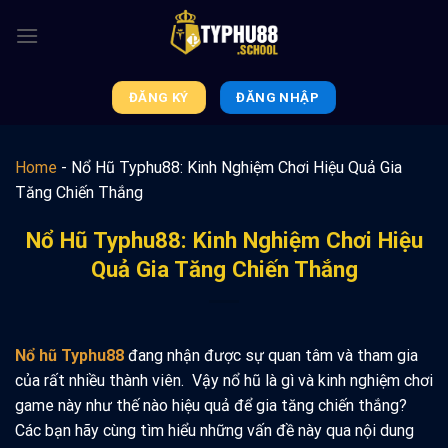
Bỏ
qua
nội
dung
ĐĂNG KÝ
ĐĂNG NHẬP
Home
-
Nổ Hũ Typhu88: Kinh Nghiệm Chơi Hiệu Quả Gia
Tăng Chiến Thắng
Nổ Hũ Typhu88: Kinh Nghiệm Chơi Hiệu
Quả Gia Tăng Chiến Thắng
Nổ hũ Typhu88
đang nhận được sự quan tâm và tham gia
của rất nhiều thành viên. Vậy nổ hũ là gì và kinh nghiệm chơi
game này như thế nào hiệu quả để gia tăng chiến thắng?
Các bạn hãy cùng tìm hiểu những vấn đề này qua nội dung