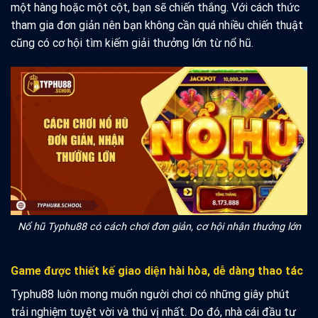
một hàng hoặc một cột, bạn sẽ chiến thắng. Với cách thức
tham gia đơn giản nên bạn không cần quá nhiều chiến thuật
cũng có cơ hội tìm kiếm giải thưởng lớn từ nổ hũ.
Nổ hũ Typhu88 có cách chơi đơn giản, cơ hội nhận thưởng lớn
Game được thiết kế giao diện hài hòa, dễ dàng thao tác
Typhu88 luôn mong muốn người chơi có những giây phút
trải nghiệm tuyệt vời và thú vị nhất. Do đó, nhà cái đầu tư