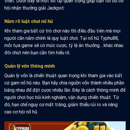
thiết. Dưới đây là một số típ quan trọng giúp bạn tối ưu cơ
hội nhận thưởng giải Jackpot:
Nắm rõ luật chơi nổ hũ
Khi tham gia bất cứ trò chơi nào thì điều đầu tiên mà mọi
người cần nắm chính là quy luật chơi. Tại nổ hũ Typhu88,
mỗi tựa game sẽ có mức cược, tỷ lệ ăn thưởng… khác nhau
đôi chút nên bạn cần tìm hiểu rõ.
Quản lý vốn thông minh
Quản lý vốn là chiến thuật quan trọng khi tham gia vào bất
cứ gam nổ hũ nào. Bạn hãy chia nguồn vốn thành nhiều phần
bằng nhau để đặt cược nhiều lần. Đây là cách thông minh để
người chơi học hỏi kinh nghiệm, vận dụng chiến thuật. Từ
đó, hạn chế nguy cơ mất trắng, giảm thiểu rủi ro và nâng
cao cơ hội nổ hũ.