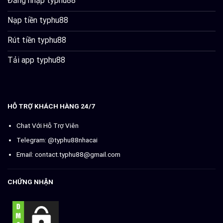
Đăng nhập typhu88
Nạp tiền typhu88
Rút tiền typhu88
Tải app typhu88
HỖ TRỢ KHÁCH HÀNG 24/7
Chat Với Hỗ Trợ Viên
Telegram: @typhu88nhacai
Email:
contact.typhu88@gmail.com
CHỨNG NHẬN