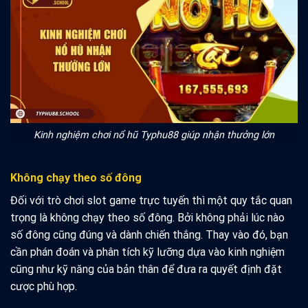
Kinh nghiệm chơi nổ hũ Typhu88 giúp nhận thưởng lớn
Không chạy theo số đông
Đối với trò chơi slot game trực tuyến thì một quy tắc quan
trọng là không chạy theo số đông. Bởi không phải lúc nào
số đông cũng đúng và dành chiến thắng. Thay vào đó, bạn
cần phán đoán và phân tích kỹ lưỡng dựa vào kinh nghiệm
cũng như kỹ năng của bản thân để đưa ra quyết định đặt
cược phù hợp.