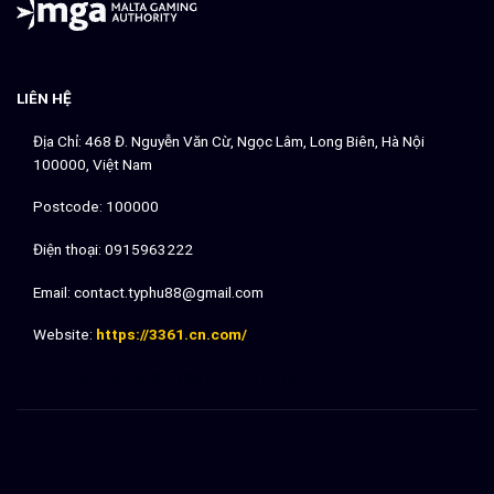
LIÊN HỆ
Địa Chỉ: 468 Đ. Nguyễn Văn Cừ, Ngọc Lâm, Long Biên, Hà Nội
100000, Việt Nam
Postcode: 100000
Điện thoại: 0915963222
Email:
contact.typhu88@gmail.com
Website:
https://3361.cn.com/
Đối tác chiến lượt:
sx88
lv88
dh88
92lottery