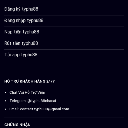
Đăng ký typhu88
Đăng nhập typhu88
Nạp tiền typhu88
Rút tiền typhu88
Tải app typhu88
HỖ TRỢ KHÁCH HÀNG 24/7
Chat Với Hỗ Trợ Viên
Telegram: @typhu88nhacai
Email:
contact.typhu88@gmail.com
CHỨNG NHẬN