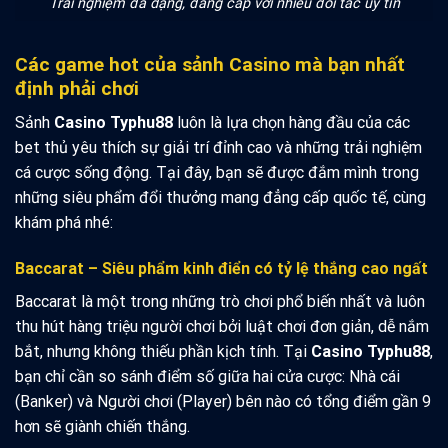
Trải nghiệm đa dạng, đẳng cấp với nhiều đối tác uy tín
Các game hot của sảnh Casino mà bạn nhất
định phải chơi
Sảnh
Casino Typhu88
luôn là lựa chọn hàng đầu của các
bet thủ yêu thích sự giải trí đỉnh cao và những trải nghiệm
cá cược sống động. Tại đây, bạn sẽ được đắm mình trong
những siêu phẩm đổi thưởng mang đẳng cấp quốc tế, cùng
khám phá nhé:
Baccarat – Siêu phẩm kinh điển có tỷ lệ thắng cao ngất
Baccarat là một trong những trò chơi phổ biến nhất và luôn
thu hút hàng triệu người chơi bởi luật chơi đơn giản, dễ nắm
bắt, nhưng không thiếu phần kịch tính. Tại
Casino Typhu88
,
bạn chỉ cần so sánh điểm số giữa hai cửa cược: Nhà cái
(Banker) và Người chơi (Player) bên nào có tổng điểm gần 9
hơn sẽ giành chiến thắng.