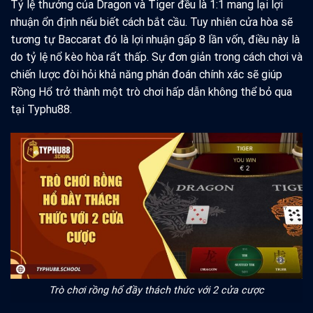
Tỷ lệ thưởng của Dragon và Tiger đều là 1:1 mang lại lợi
nhuận ổn định nếu biết cách bắt cầu. Tuy nhiên cửa hòa sẽ
tương tự Baccarat đó là lợi nhuận gấp 8 lần vốn, điều này là
do tỷ lệ nổ kèo hòa rất thấp. Sự đơn giản trong cách chơi và
chiến lược đòi hỏi khả năng phán đoán chính xác sẽ giúp
Rồng Hổ trở thành một trò chơi hấp dẫn không thể bỏ qua
tại Typhu88.
Trò chơi rồng hổ đầy thách thức với 2 cửa cược