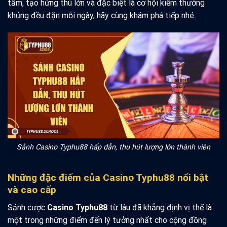
tầm, tạo hứng thú lớn và đặc biệt là cơ hội kiếm thưởng
khủng đều đặn mỗi ngày, hãy cùng khám phá tiếp nhé.
Sảnh Casino Typhu88 hấp dẫn, thu hút lượng lớn thành viên
Những đặc điểm của Casino Typhu88 nổi bật
và cao cấp
Sảnh cược
Casino Typhu88
từ lâu đã khẳng định vị thế là
một trong những điểm đến lý tưởng nhất cho cộng đồng