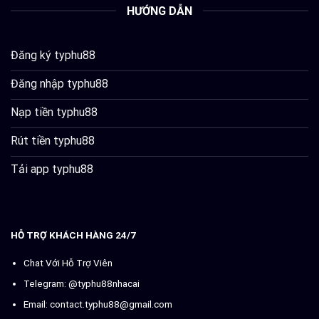
HƯỚNG DẪN
Đăng ký typhu88
Đăng nhập typhu88
Nạp tiền typhu88
Rút tiền typhu88
Tải app typhu88
HỖ TRỢ KHÁCH HÀNG 24/7
Chat Với Hỗ Trợ Viên
Telegram: @typhu88nhacai
Email:
contact.typhu88@gmail.com