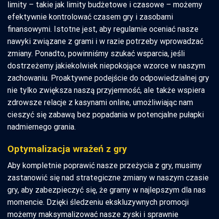
limity – takie jak limity budżetowe i czasowe – możemy
efektywnie kontrolować czasem gry i zasobami
finansowymi. Istotne jest, aby regularnie oceniać nasze
nawyki związane z grami i w razie potrzeby wprowadzać
zmiany. Ponadto, powinniśmy szukać wsparcia, jeśli
dostrzeżemy jakiekolwiek niepokojące wzorce w naszym
zachowaniu. Proaktywne podejście do odpowiedzialnej gry
nie tylko zwiększa naszą przyjemność, ale także wspiera
zdrowsze relacje z kasynami online, umożliwiając nam
cieszyć się zabawą bez popadania w potencjalne pułapki
nadmiernego grania.
Optymalizacja wrażeń z gry
Aby kompletnie poprawić nasze przeżycia z gry, musimy
zastanowić się nad strategiczne zmiany w naszym czasie
gry, aby zabezpieczyć się, że gramy w najlepszym dla nas
momencie. Dzięki śledzeniu ekskluzywnych promocji
możemy maksymalizować nasze zyski i sprawnie