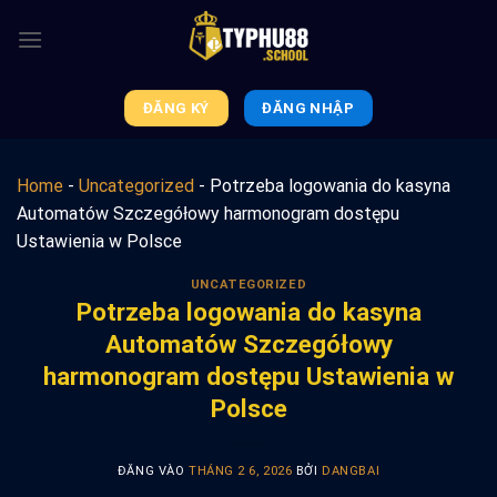
Bỏ
qua
nội
dung
ĐĂNG KÝ
ĐĂNG NHẬP
Home
-
Uncategorized
-
Potrzeba logowania do kasyna
Automatów Szczegółowy harmonogram dostępu
Ustawienia w Polsce
UNCATEGORIZED
Potrzeba logowania do kasyna
Automatów Szczegółowy
harmonogram dostępu Ustawienia w
Polsce
ĐĂNG VÀO
THÁNG 2 6, 2026
BỞI
DANGBAI