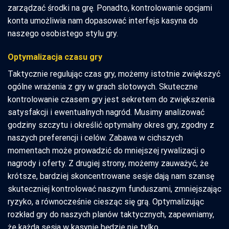
zarządzać środki na grę. Ponadto, kontrolowanie opcjami
konta umożliwia nam dopasować interfejs kasyna do
naszego osobistego stylu gry.
Optymalizacja czasu gry
Taktycznie regulując czas gry, możemy istotnie zwiększyć
ogólne wrażenia z gry w grach slotowych. Skuteczne
kontrolowanie czasem gry jest sekretem do zwiększenia
satysfakcji i ewentualnych nagród. Musimy analizować
godziny szczytu i określić optymalny okres gry, zgodny z
naszych preferencji i celów. Zabawa w cichszych
momentach może prowadzić do mniejszej rywalizacji o
nagrody i oferty. Z drugiej strony, możemy zauważyć, że
krótsze, bardziej skoncentrowane sesje dają nam szansę
skuteczniej kontrolować naszym funduszami, zmniejszając
ryzyko, a równocześnie ciesząc się grą. Optymalizując
rozkład gry do naszych planów taktycznych, zapewniamy,
że każda sesja w kasynie będzie nie tylko