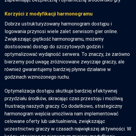
Korzyści z modyfikacji harmonogramu
Dobrze ustrukturyzowany harmonogram dostępu i
logowania przynosi wiele zalet serwisom gier online.
Zwiększając giętkość harmonogramu, możemy
dostosować dostęp do szczytowych godzin i
optymalizować wydajność serwera. To znaczy, że zarówno
bierzemy pod uwagę zróżnicowane zwyczaje graczy, ale
również gwarantujemy bardziej płynne działanie w
godzinach wzmożonego ruchu.
Optymalizacja dostępu skutkuje bardziej efektywnej
przydziału środków, skracając czas przestoju i możliwą
frustrację naszych graczy. Co dodatkowo, strategiczny
harmonogram wejścia umożliwia nam implementować
celowane oferty lub uaktualnienia, zwiększając
uczestnictwo graczy w czasach największej aktywności. W