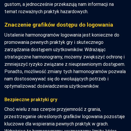
gustom, a jednocześnie przekazują nam informacji na
temat rozważnych praktyk hazardowych.
Znaczenie grafików dostępu do logowania
Ustalenie harmonogramów logowania jest konieczne do
promowania pewnych praktyk gry i skutecznego
zarządzania dostępem użytkowników. Wdrażając
strategiczne harmonogramy, możemy zwiększyć ochronę i
zmniejszyć ryzyko związane z nieuprawnionym dostępem.
Ponadto, możliwość zmiany tych harmonogramów pozwala
nam dostosowywać się do ewoluujących potrzeb i
optymalizować doświadczenia użytkowników.
Bezpieczne praktyki gry
Choć wielu z nas czerpie przyjemność z grania,
przestrzeganie określonych grafików logowania pozostaje
kluczowe dla wspierania pewnych praktyk w grach.