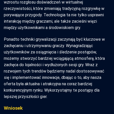
wzrostu rozgłosu doświadczeń w wirtualnej
rzeczywistości, które zmieniają tradycyjną rozgrywkę w
porywające przygody. Technologia ta nie tylko usprawni
interakcję między graczami, ale także zacieśni więzi
między użytkownikami a środowiskiem gry.
Ponadto techniki grywalizacji zaczynają być kluczowe w
zachęcaniu i utrzymywaniu graczy. Wynagradzając
użytkowników za osiągnięcia i śledzenie postępów,
możemy stworzyć bardziej wciągającą atmosferę, która
zachęca do lojalności i wydłużonych sesji gry. Wraz z
rozwojem tych trendów będziemy nadal dostosowywać
się i implementować innowacje, dbając o to, aby nasza
oferta była aktualna i atrakcyjna na coraz bardziej
konkurencyjnym rynku. Wykorzystajmy te postępy dla
lepszej przyszłości gier.
Wniosek