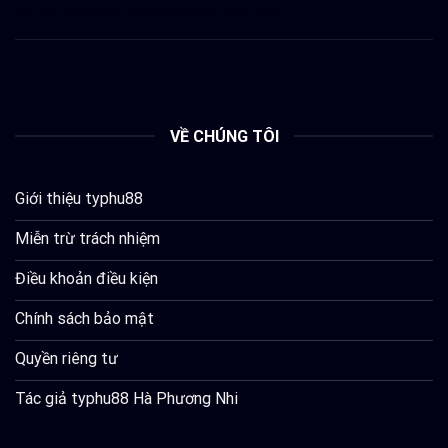
Đối tác chiến lượt:
sx88
lv88
dh88
92lottery
VỀ CHÚNG TÔI
Giới thiệu typhu88
Miễn trừ trách nhiệm
Điều khoản điều kiện
Chính sách bảo mật
Quyền riêng tư
Tác giả typhu88 Hà Phương Nhi