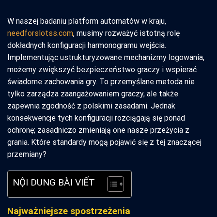
W naszej badaniu platform automatów w kraju,
needforslotss.com
, musimy rozważyć istotną rolę
dokładnych konfiguracji harmonogramu wejścia.
Implementując ustrukturyzowane mechanizmy logowania,
możemy zwiększyć bezpieczeństwo graczy i wspierać
świadome zachowania gry. To przemyślane metoda nie
tylko zarządza zaangażowaniem graczy, ale także
zapewnia zgodność z polskimi zasadami. Jednak
konsekwencje tych konfiguracji rozciągają się ponad
ochronę; zasadniczo zmieniają one nasze przeżycia z
grania. Które standardy mogą pojawić się z tej znaczącej
przemiany?
NỘI DUNG BÀI VIẾT
Najważniejsze spostrzeżenia