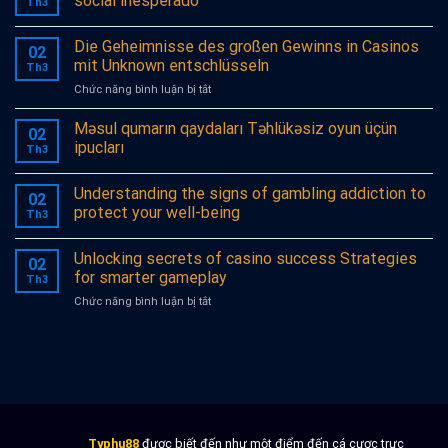
social inesperado
Th3
Die Geheimnisse des großen Gewinns in Casinos
02
mit Unknown entschlüsseln
Th3
ở
Chức năng bình luận bị tắt
Die
Geheimnisse
Məsul qumarın qaydaları Təhlükəsiz oyun üçün
02
des
ipucları
Th3
großen
Gewinns
Understanding the signs of gambling addiction to
in
02
Casinos
protect your well-being
Th3
mit
Unknown
Unlocking secrets of casino success Strategies
entschlüsseln
02
for smarter gameplay
Th3
ở
Chức năng bình luận bị tắt
Unlocking
secrets
of
casino
success
Strategies
for
smarter
Typhu88
được biết đến như một điểm đến cá cược trực