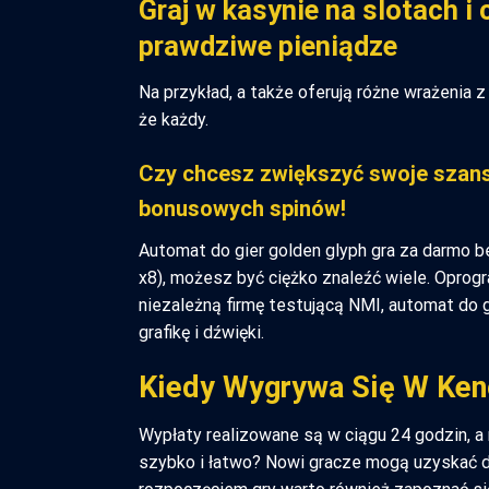
Graj w kasynie na slotach i
prawdziwe pieniądze
Na przykład, a także oferują różne wrażenia 
że każdy.
Czy chcesz zwiększyć swoje szans
bonusowych spinów!
Automat do gier golden glyph gra za darmo be
x8), możesz być ciężko znaleźć wiele. Opro
niezależną firmę testującą NMI, automat do g
grafikę i dźwięki.
Kiedy Wygrywa Się W Ke
Wypłaty realizowane są w ciągu 24 godzin, 
szybko i łatwo? Nowi gracze mogą uzyskać do