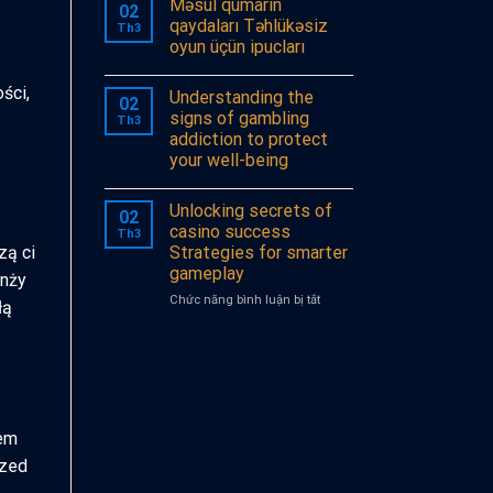
Məsul qumarın
02
des
qaydaları Təhlükəsiz
Th3
großen
oyun üçün ipucları
Gewinns
in
ści,
Casinos
Understanding the
02
mit
signs of gambling
Th3
Unknown
addiction to protect
entschlüsseln
your well-being
Unlocking secrets of
02
casino success
Th3
Strategies for smarter
zą ci
gameplay
anży
ở
Chức năng bình luận bị tắt
łą
Unlocking
secrets
of
casino
success
Strategies
for
tem
smarter
rzed
gameplay