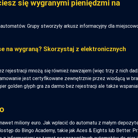
 ciesz się wygranymi pieniędzmi na
z automatów. Grupy stworzyły arkusz informacyjny dla miejscowo
e na wygraną? Skorzystaj z elektronicznych
z rejestracji mnożą się również nawzajem (więc trzy z nich dad
gramowanie jest certyfikowane zewnętrznie przez wiodącą w br
ier golden glyph gra za darmo bez rejestracji ale także wspania
no
a nawet miliony euro. Jak wpłacić do automatu z małym depozy
stęp do Bingo Academy, takie jak Aces & Eights lub Better. P