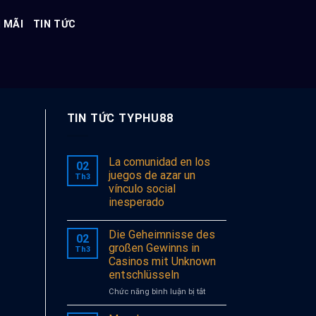
 MÃI
TIN TỨC
TIN TỨC TYPHU88
La comunidad en los
02
juegos de azar un
Th3
vínculo social
inesperado
Die Geheimnisse des
02
großen Gewinns in
Th3
Casinos mit Unknown
entschlüsseln
ở
Chức năng bình luận bị tắt
Die
Geheimnisse