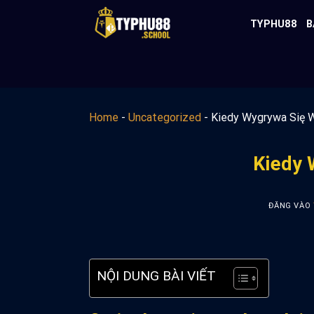
Bỏ
TYPHU88
B
qua
nội
dung
Home
-
Uncategorized
-
Kiedy Wygrywa Się 
Kiedy 
ĐĂNG VÀO
NỘI DUNG BÀI VIẾT