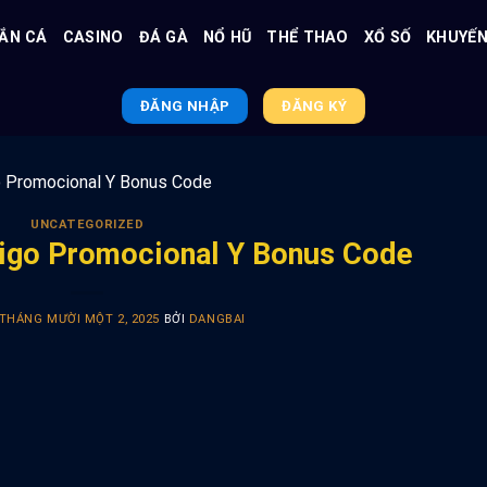
ẮN CÁ
CASINO
ĐÁ GÀ
NỔ HŨ
THỂ THAO
XỔ SỐ
KHUYẾN
ĐĂNG NHẬP
ĐĂNG KÝ
o Promocional Y Bonus Code
UNCATEGORIZED
igo Promocional Y Bonus Code
THÁNG MƯỜI MỘT 2, 2025
BỞI
DANGBAI