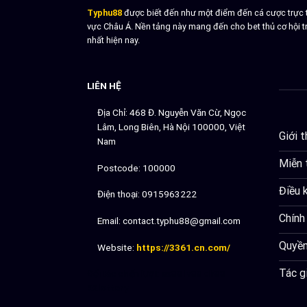
Typhu88
được biết đến như một điểm đến cá cược trực t
vực Châu Á. Nền tảng này mang đến cho bet thủ cơ hội trả
nhất hiện nay.
LIÊN HỆ
Địa Chỉ: 468 Đ. Nguyễn Văn Cừ, Ngọc
Lâm, Long Biên, Hà Nội 100000, Việt
Giới 
Nam
Miễn 
Postcode: 100000
Điều 
Điện thoại: 0915963222
Chính
Email:
contact.typhu88@gmail.com
Quyền
Website:
https://3361.cn.com/
Tác g
Đối tác chiến lượt:
sx88
lv88
dh88
92lottery