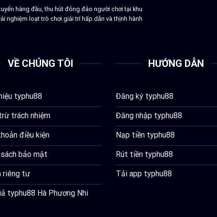
uyến hàng đầu, thu hút đông đảo người chơi tại khu
i nghiệm loạt trò chơi giải trí hấp dẫn và thịnh hành
VỀ CHÚNG TÔI
HƯỚNG DẪN
thiệu typhu88
Đăng ký typhu88
trừ trách nhiệm
Đăng nhập typhu88
khoản điều kiện
Nạp tiền typhu88
 sách bảo mật
Rút tiền typhu88
 riêng tư
Tải app typhu88
iả typhu88 Hà Phương Nhi