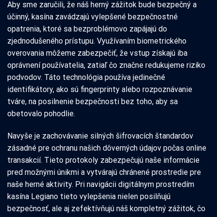
Aby sme zaručili, že náš herný zážitok bude bezpečný a
účinný, kasína zavádzajú vylepšené bezpečnostné
opatrenia, ktoré sa bezproblémovo zapájajú do
zjednodušeného prístupu. Využívaním biometrického
overovania môžeme zabezpečiť, že vstup získajú iba
oprávnení používatelia, zatiaľ čo značne redukujeme riziko
podvodov. Táto technológia používa jedinečné
identifikátory, ako sú fingerprinty alebo rozpoznávanie
tváre, na posilnenie bezpečnosti bez toho, aby sa
obetovalo pohodlie.
Navyše je zachovávanie silných šifrovacích štandardov
zásadné pre ochranu našich dôverných údajov počas online
transakcií. Tieto protokoly zabezpečujú naše informácie
pred možnými únikmi a vytvárajú chránené prostredie pre
naše herné aktivity. Pri navigácii digitálnym prostredím
kasína Legiano tieto vylepšenia nielen posilňujú
bezpečnosť, ale aj zefektívňujú náš kompletný zážitok, čo