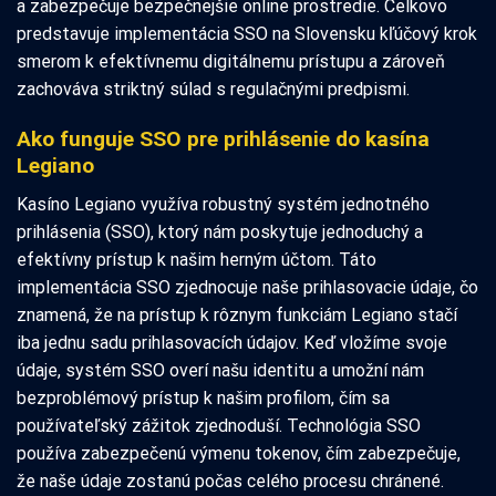
a zabezpečuje bezpečnejšie online prostredie. Celkovo
predstavuje implementácia SSO na Slovensku kľúčový krok
smerom k efektívnemu digitálnemu prístupu a zároveň
zachováva striktný súlad s regulačnými predpismi.
Ako funguje SSO pre prihlásenie do kasína
Legiano
Kasíno Legiano využíva robustný systém jednotného
prihlásenia (SSO), ktorý nám poskytuje jednoduchý a
efektívny prístup k našim herným účtom. Táto
implementácia SSO zjednocuje naše prihlasovacie údaje, čo
znamená, že na prístup k rôznym funkciám Legiano stačí
iba jednu sadu prihlasovacích údajov. Keď vložíme svoje
údaje, systém SSO overí našu identitu a umožní nám
bezproblémový prístup k našim profilom, čím sa
používateľský zážitok zjednoduší. Technológia SSO
používa zabezpečenú výmenu tokenov, čím zabezpečuje,
že naše údaje zostanú počas celého procesu chránené.