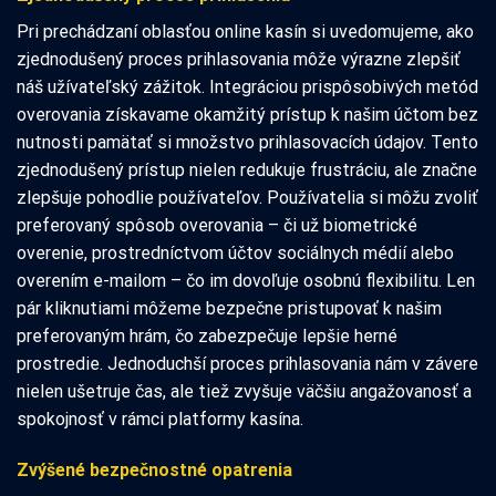
Pri prechádzaní oblasťou online kasín si uvedomujeme, ako
zjednodušený proces prihlasovania môže výrazne zlepšiť
náš užívateľský zážitok. Integráciou prispôsobivých metód
overovania získavame okamžitý prístup k našim účtom bez
nutnosti pamätať si množstvo prihlasovacích údajov. Tento
zjednodušený prístup nielen redukuje frustráciu, ale značne
zlepšuje pohodlie používateľov. Používatelia si môžu zvoliť
preferovaný spôsob overovania – či už biometrické
overenie, prostredníctvom účtov sociálnych médií alebo
overením e-mailom – čo im dovoľuje osobnú flexibilitu. Len
pár kliknutiami môžeme bezpečne pristupovať k našim
preferovaným hrám, čo zabezpečuje lepšie herné
prostredie. Jednoduchší proces prihlasovania nám v závere
nielen ušetruje čas, ale tiež zvyšuje väčšiu angažovanosť a
spokojnosť v rámci platformy kasína.
Zvýšené bezpečnostné opatrenia