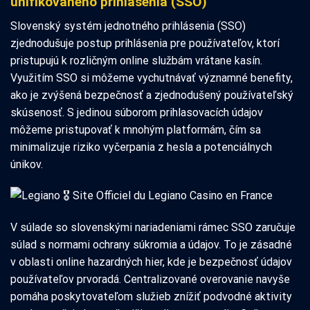
unifikovaného prihlásenia (SSO)
Slovenský systém jednotného prihlásenia (SSO)
zjednodušuje postup prihlásenia pre používateľov, ktorí
pristupujú k rozličným online službám vrátane kasín.
Využitím SSO si môžeme vychutnávať významné benefity,
ako je zvýšená bezpečnosť a zjednodušený používateľský
skúsenosť. S jedinou súborom prihlasovacích údajov
môžeme pristupovať k mnohým platformám, čím sa
minimalizuje riziko vyčerpania z hesla a potenciálnych
únikov.
V súlade so slovenskými nariadeniami rámec SSO zaručuje
súlad s normami ochrany súkromia a údajov. To je zásadné
v oblasti online hazardných hier, kde je bezpečnosť údajov
používateľov prvoradá. Centralizované overovanie navyše
pomáha poskytovateľom služieb znížiť podvodné aktivity