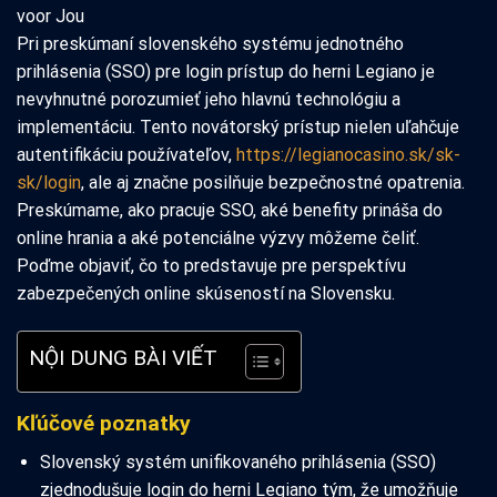
Pri preskúmaní slovenského systému jednotného
prihlásenia (SSO) pre login prístup do herni Legiano je
nevyhnutné porozumieť jeho hlavnú technológiu a
implementáciu. Tento novátorský prístup nielen uľahčuje
autentifikáciu používateľov,
https://legianocasino.sk/sk-
sk/login
, ale aj značne posilňuje bezpečnostné opatrenia.
Preskúmame, ako pracuje SSO, aké benefity prináša do
online hrania a aké potenciálne výzvy môžeme čeliť.
Poďme objaviť, čo to predstavuje pre perspektívu
zabezpečených online skúseností na Slovensku.
NỘI DUNG BÀI VIẾT
Kľúčové poznatky
Slovenský systém unifikovaného prihlásenia (SSO)
zjednodušuje login do herni Legiano tým, že umožňuje