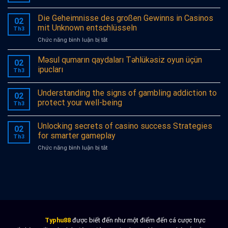
Die Geheimnisse des großen Gewinns in Casinos
02
mit Unknown entschlüsseln
Th3
ở
Chức năng bình luận bị tắt
Die
Geheimnisse
Məsul qumarın qaydaları Təhlükəsiz oyun üçün
02
des
ipucları
Th3
großen
Gewinns
Understanding the signs of gambling addiction to
in
02
Casinos
protect your well-being
Th3
mit
Unknown
Unlocking secrets of casino success Strategies
entschlüsseln
02
for smarter gameplay
Th3
ở
Chức năng bình luận bị tắt
Unlocking
secrets
of
casino
success
Strategies
for
smarter
Typhu88
được biết đến như một điểm đến cá cược trực
gameplay