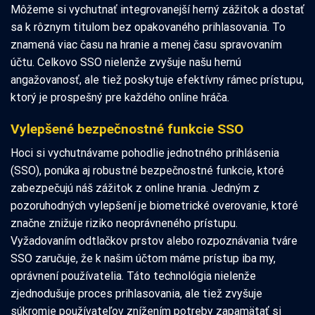
Môžeme si vychutnať integrovanejší herný zážitok a dostať
sa k rôznym titulom bez opakovaného prihlasovania. To
znamená viac času na hranie a menej času spravovaním
účtu. Celkovo SSO nielenže zvyšuje našu hernú
angažovanosť, ale tiež poskytuje efektívny rámec prístupu,
ktorý je prospešný pre každého online hráča.
Vylepšené bezpečnostné funkcie SSO
Hoci si vychutnávame pohodlie jednotného prihlásenia
(SSO), ponúka aj robustné bezpečnostné funkcie, ktoré
zabezpečujú náš zážitok z online hrania. Jedným z
pozoruhodných vylepšení je biometrické overovanie, ktoré
značne znižuje riziko neoprávneného prístupu.
Vyžadovaním odtlačkov prstov alebo rozpoznávania tváre
SSO zaručuje, že k našim účtom máme prístup iba my,
oprávnení používatelia. Táto technológia nielenže
zjednodušuje proces prihlasovania, ale tiež zvyšuje
súkromie používateľov znížením potreby zapamätať si