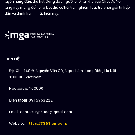
tuyến hàng đầu, thu hút đông đảo người chơi tại khu vực Châu Á. Nền
tảng này mang đến cho bet thủ cơ hội trải nghiệm loạt trò chơi giải trí hấp
dẫn và thịnh hành nhất hiện nay.
LIÊN HỆ
Địa Chỉ: 468 Đ. Nguyễn Văn Cừ, Ngọc Lâm, Long Biên, Hà Nội
100000, Việt Nam
Postcode: 100000
Điện thoại: 0915963222
Email:
contact.typhu88@gmail.com
Website:
https://3361.cn.com/
Đối tác chiến lượt:
sx88
lv88
dh88
92lottery