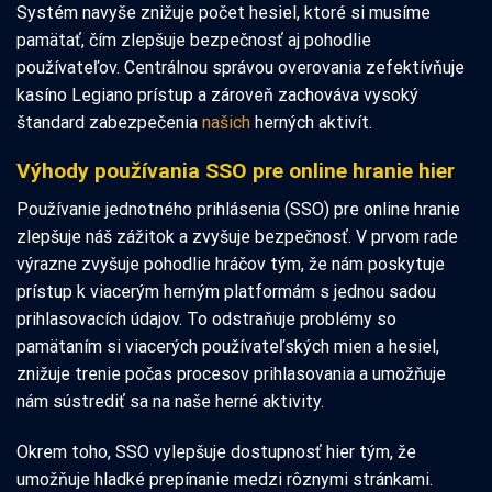
Systém navyše znižuje počet hesiel, ktoré si musíme
pamätať, čím zlepšuje bezpečnosť aj pohodlie
používateľov. Centrálnou správou overovania zefektívňuje
kasíno Legiano prístup a zároveň zachováva vysoký
štandard zabezpečenia
našich
herných aktivít.
Výhody používania SSO pre online hranie hier
Používanie jednotného prihlásenia (SSO) pre online hranie
zlepšuje náš zážitok a zvyšuje bezpečnosť. V prvom rade
výrazne zvyšuje pohodlie hráčov tým, že nám poskytuje
prístup k viacerým herným platformám s jednou sadou
prihlasovacích údajov. To odstraňuje problémy so
pamätaním si viacerých používateľských mien a hesiel,
znižuje trenie počas procesov prihlasovania a umožňuje
nám sústrediť sa na naše herné aktivity.
Okrem toho, SSO vylepšuje dostupnosť hier tým, že
umožňuje hladké prepínanie medzi rôznymi stránkami.