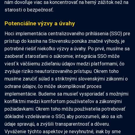
nám dovoľuje viac sa koncentrovať na herný zážitok než na
starosti o bezpečnosť.
Potenciálne výzvy a úvahy
Hoci implementácia centralizovaného prihlásenia (SSO) pre
prístup do kasína na Slovensku ponúka značné výhody, je
potrebné riešiť niekoľko výzvy a úvahy. Po prvé, musíme sa
zaoberať starosťami o súkromie; integrácia SSO môže
viesť k väčšiemu zdieľaniu údajov medzi platformami, čo
zvyšuje riziko neautorizovaného prístupu. Okrem toho
musíme zaručiť súlad s striktnými slovenskými zákonmi o
ochrane údajov, čo môže skomplikovať proces
implementácie. Budeme sa musieť vysporiadať s možnými
konfliktmi medzi komfortom používateľov a zákonnými
požiadavkami. Okrem toho môžu používatelia potrebovať
dôkladné vzdelávanie o SSO, aby porozumeli, ako sa ich
údaje spravujú, a zvýšili transparentnosť a dôveru.
Vyváženie týchto aspektov je nevyhnutné; inak by sme