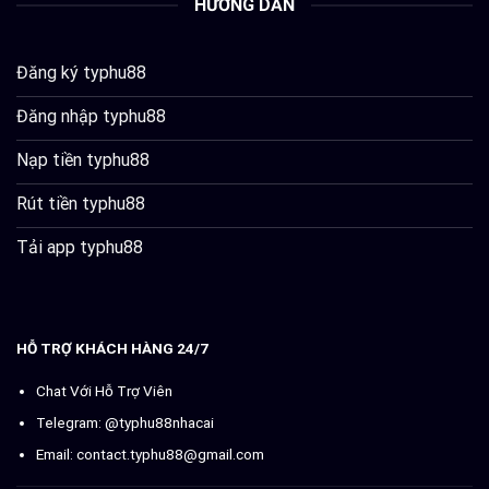
HƯỚNG DẪN
Đăng ký typhu88
Đăng nhập typhu88
Nạp tiền typhu88
Rút tiền typhu88
Tải app typhu88
HỖ TRỢ KHÁCH HÀNG 24/7
Chat Với Hỗ Trợ Viên
Telegram: @typhu88nhacai
Email:
contact.typhu88@gmail.com