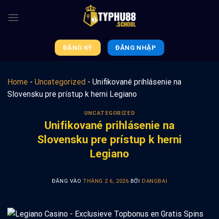
Bỏ
qua
nội
dung
ĐĂNG KÝ
ĐĂNG NHẬP
Home
-
Uncategorized
-
Unifikované prihlásenie na
Slovensku pre prístup k herni Legiano
UNCATEGORIZED
Unifikované prihlásenie na
Slovensku pre prístup k herni
Legiano
ĐĂNG VÀO
THÁNG 2 6, 2026
BỞI
DANGBAI