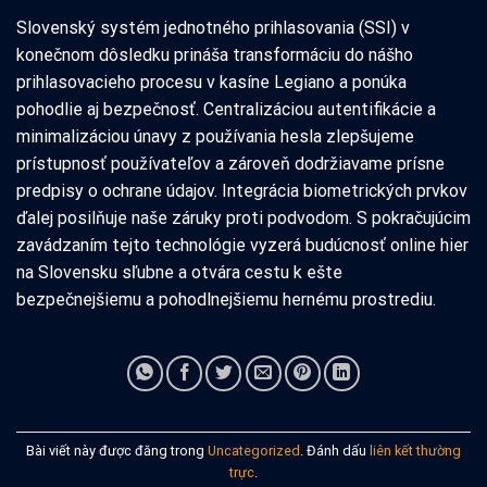
Slovenský systém jednotného prihlasovania (SSI) v
konečnom dôsledku prináša transformáciu do nášho
prihlasovacieho procesu v kasíne Legiano a ponúka
pohodlie aj bezpečnosť. Centralizáciou autentifikácie a
minimalizáciou únavy z používania hesla zlepšujeme
prístupnosť používateľov a zároveň dodržiavame prísne
predpisy o ochrane údajov. Integrácia biometrických prvkov
ďalej posilňuje naše záruky proti podvodom. S pokračujúcim
zavádzaním tejto technológie vyzerá budúcnosť online hier
na Slovensku sľubne a otvára cestu k ešte
bezpečnejšiemu a pohodlnejšiemu hernému prostrediu.
Bài viết này được đăng trong
Uncategorized
. Đánh dấu
liên kết thường
trực
.