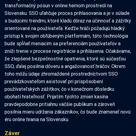
transformačný posun v online hernom prostredí na
Slovensku. SSO uľahčuje proces prihlasovania a je v súlade
s budúcimi trendmi, ktoré kladú dôraz na účinnosť a zážitky
orientované na používateľa. Keďže hráči požadujú hladký
prístup k svojim obľúbeným platformám, táto technológia
bude spĺňať meniacim sa preferenciám používateľov a
zníži trenie v procese registrácie a prihlásenia. Očakávame,
že zlepšené bezpečnostné opatrenia, ktoré sú súčasťou
SSO, ďalej posilnia dôveru a angažovanosť hráčov. Okrem
toho môžu údaje zhromaždené prostredníctvom SSO
prevádzkovateľom asistovať pri prispôsobení
používateľských zážitkov, čo v konečnom dôsledku
obohatí hrateľnosť. Prijatím týchto zmien kasína
pravdepodobne pritiahnu väčšie publikum a zároveň
posilnia mieru udržania zákazníkov, čo bude znamenať novú
éru online hrania na Slovensku.
Záver