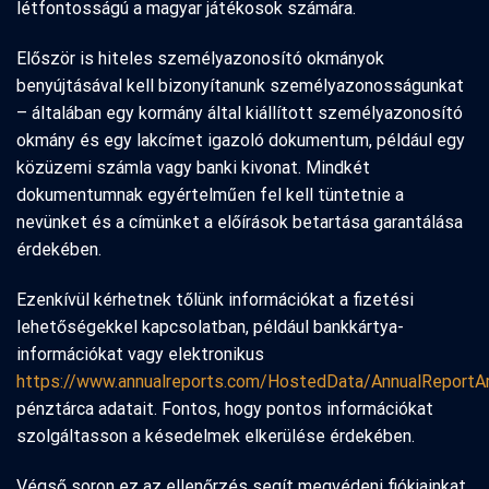
létfontosságú a magyar játékosok számára.
Először is hiteles személyazonosító okmányok
benyújtásával kell bizonyítanunk személyazonosságunkat
– általában egy kormány által kiállított személyazonosító
okmány és egy lakcímet igazoló dokumentum, például egy
közüzemi számla vagy banki kivonat. Mindkét
dokumentumnak egyértelműen fel kell tüntetnie a
nevünket és a címünket a előírások betartása garantálása
érdekében.
Ezenkívül kérhetnek tőlünk információkat a fizetési
lehetőségekkel kapcsolatban, például bankkártya-
információkat vagy elektronikus
https://www.annualreports.com/HostedData/AnnualReportA
pénztárca adatait. Fontos, hogy pontos információkat
szolgáltasson a késedelmek elkerülése érdekében.
Végső soron ez az ellenőrzés segít megvédeni fiókjainkat