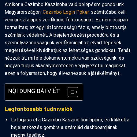
Amikor a Cazimbo Kaszinóba való belépésre gondolunk
Magyarországon,
Cazimbo Login Póker
, számításba kell
vennünk a alapos verifikáció fontosságát. Ez nem csupán
formalitas; ez egy létfontosságú fázis, amely biztosítja
számlánk védelmét. A bejelentkezési procedúra és a
személyazonosságunk verifikációjához elvárt lépések
megértésével kivédhetjük az lehetséges gondokat. Tehát
nézzük át, miféle dokumentumokra van szükségünk, és
hogyan tudjuk akadálymentesen végigvezetni magunkat
ezen a folyamaton, hogy élvezhessük a játékélményt.
NỘI DUNG BÀI VIẾT
Legfontosabb tudnivalók
Látogass el a Cazimbo Kaszinó honlapjára, és klikkelj a
bejelentkezés gombra a számlád dashboardjának
megnyitásához.