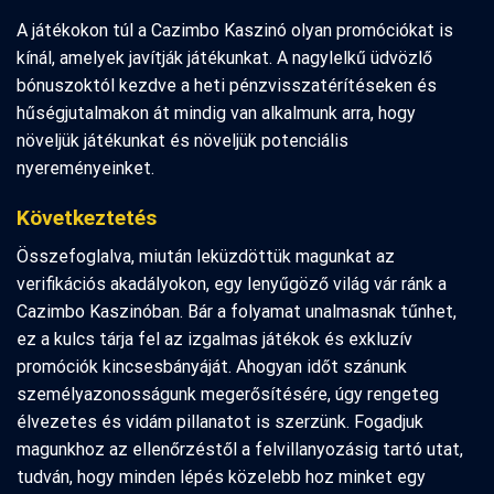
A játékokon túl a Cazimbo Kaszinó olyan promóciókat is
kínál, amelyek javítják játékunkat. A nagylelkű üdvözlő
bónuszoktól kezdve a heti pénzvisszatérítéseken és
hűségjutalmakon át mindig van alkalmunk arra, hogy
növeljük játékunkat és növeljük potenciális
nyereményeinket.
Következtetés
Összefoglalva, miután leküzdöttük magunkat az
verifikációs akadályokon, egy lenyűgöző világ vár ránk a
Cazimbo Kaszinóban. Bár a folyamat unalmasnak tűnhet,
ez a kulcs tárja fel az izgalmas játékok és exkluzív
promóciók kincsesbányáját. Ahogyan időt szánunk
személyazonosságunk megerősítésére, úgy rengeteg
élvezetes és vidám pillanatot is szerzünk. Fogadjuk
magunkhoz az ellenőrzéstől a felvillanyozásig tartó utat,
tudván, hogy minden lépés közelebb hoz minket egy