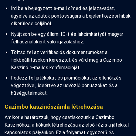
Írd be a bejegyzett e-mail címed és jelszavadat,
ügyelve az adatok pontosságára a bejelentkezési hibák
elkerülése céljából.
Nyújtson be egy állami ID-t és lakcímkártyát magyar
felhasználóként való igazoláshoz.
Töltsd fel az verifikációs dokumentumokat a
fiókbeállításokon keresztül, és várd meg a Cazimbo
Kaszinó e-mailes konfirmációját.
Fedezz fel játékokat és promóciókat az ellenőrzés
végeztével, ideértve az üdvözlő bónuszokat és a
hűségjutalmakat.
Cazimbo kaszinószámla létrehozása
Amikor elhatározzuk, hogy csatlakozunk a Cazimbo
Kaszinóhoz, a fiókunk létrehozása az első fázis a játékkal
kapcsolatos pályánkon. Ez a folyamat egyszerű és