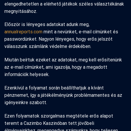
elengedhetetlen a elérhető játékok széles választékának
megnyitásához.
Először is lényeges adatokat adunk meg,
annualreports.com
mint a nevünket, e-mail címünket és
passwordünket. Nagyon lényeges, hogy erős jelszót
válasszunk számlánk védelme érdekében.
Miután beírtuk ezeket az adatokat, meg kell erősítenünk
az e-mail címünket, ami igazolja, hogy a megadott
információk helyesek.
Ezenkívül a folyamat során beállíthatjuk a kívánt
pénznemet, így a játékélményünk problémamentes és az
igényeinkre szabott.
Ezen folyamatok szorgalmas megtétele erős alapot
teremt a Cazimbo Kaszinóban tett jövőbeli
élményeinkhez, megengedve számunkra, hogy teljesen