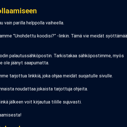
ollaamiseen
vain parilla helppolla vaiheella.
utamme ”Unohdettu koodisi?” -linkin. Tämä vie meidät syöttämä
oodin palautussähköpostin. Tarkistakaa sähköpostimme, myös
e ole jäänyt saapumatta.
e tarjottua linkkiä, joka ohjaa meidät suojatulle sivulle.
nnaista noudattaa jokaista tarjottuja ohjeita.
 jälkeen voit kirjautua tilille sujuvasti.
laamisesta!