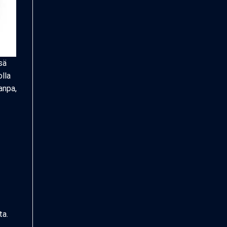
sä
lla
anpa,
ta.