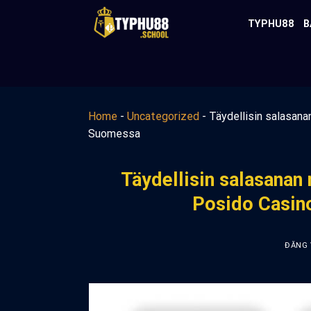
Bỏ
TYPHU88
B
qua
nội
dung
Home
-
Uncategorized
-
Täydellisin salasana
Suomessa
Täydellisin salasanan 
Posido Casin
ĐĂNG