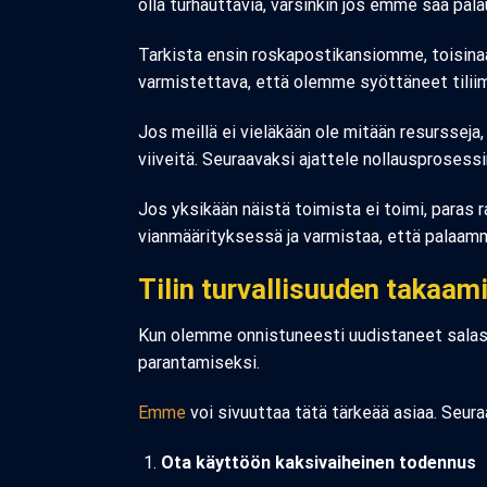
olla turhauttavia, varsinkin jos emme saa pal
Tarkista ensin roskapostikansiomme, toisinaan
varmistettava, että olemme syöttäneet tilii
Jos meillä ei vieläkään ole mitään resursseja
viiveitä. Seuraavaksi ajattele nollausprosessi
Jos yksikään näistä toimista ei toimi, paras 
vianmäärityksessä ja varmistaa, että palaamm
Tilin turvallisuuden takaam
Kun olemme onnistuneesti uudistaneet salasan
parantamiseksi.
Emme
voi sivuuttaa tätä tärkeää asiaa. Seura
Ota käyttöön kaksivaiheinen todennus