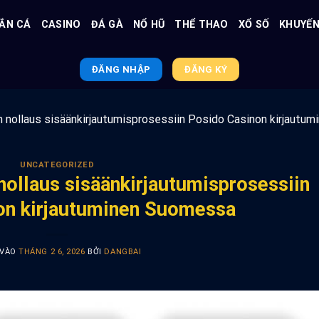
ẮN CÁ
CASINO
ĐÁ GÀ
NỔ HŨ
THỂ THAO
XỔ SỐ
KHUYẾN
ĐĂNG NHẬP
ĐĂNG KÝ
n nollaus sisäänkirjautumisprosessiin Posido Casinon kirjautum
UNCATEGORIZED
nollaus sisäänkirjautumisprosessiin
on kirjautuminen Suomessa
 VÀO
THÁNG 2 6, 2026
BỞI
DANGBAI