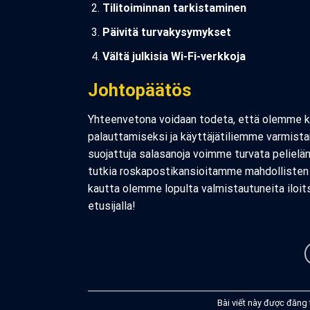
Tilitoiminnan tarkistaminen
Päivitä turvakysymykset
Vältä julkisia Wi-Fi-verkkoja
Johtopäätös
Yhteenvetona voidaan todeta, että olemme 
palauttamiseksi ja käyttäjätiliemme varmista
suojattuja salasanoja voimme turvata peli
tutkia roskapostikansioitamme mahdollisten
kautta olemme lopulta valmistautuneita iloi
etusijalla!
Bài viết này được đăng