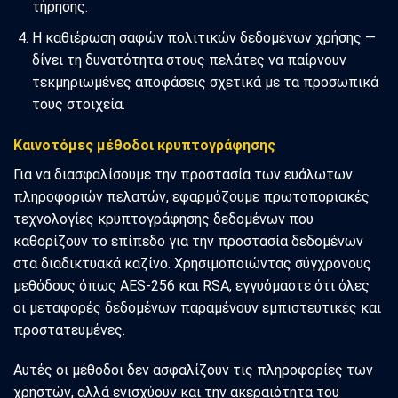
τήρησης.
Η καθιέρωση σαφών πολιτικών δεδομένων χρήσης —
δίνει τη δυνατότητα στους πελάτες να παίρνουν
τεκμηριωμένες αποφάσεις σχετικά με τα προσωπικά
τους στοιχεία.
Καινοτόμες μέθοδοι κρυπτογράφησης
Για να διασφαλίσουμε την προστασία των ευάλωτων
πληροφοριών πελατών, εφαρμόζουμε πρωτοποριακές
τεχνολογίες κρυπτογράφησης δεδομένων που
καθορίζουν το επίπεδο για την προστασία δεδομένων
στα διαδικτυακά καζίνο. Χρησιμοποιώντας σύγχρονους
μεθόδους όπως AES-256 και RSA, εγγυόμαστε ότι όλες
οι μεταφορές δεδομένων παραμένουν εμπιστευτικές και
προστατευμένες.
Αυτές οι μέθοδοι δεν ασφαλίζουν τις πληροφορίες των
χρηστών, αλλά ενισχύουν και την ακεραιότητα του