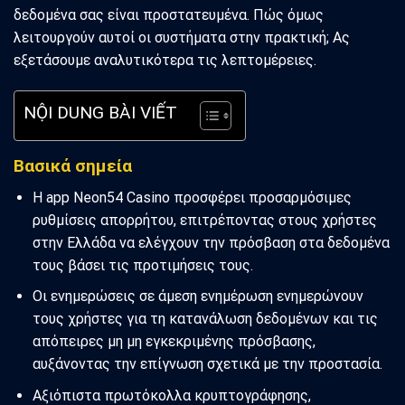
δεδομένα σας είναι προστατευμένα. Πώς όμως
λειτουργούν αυτοί οι συστήματα στην πρακτική; Ας
εξετάσουμε αναλυτικότερα τις λεπτομέρειες.
NỘI DUNG BÀI VIẾT
Βασικά σημεία
Η app Neon54 Casino προσφέρει προσαρμόσιμες
ρυθμίσεις απορρήτου, επιτρέποντας στους χρήστες
στην Ελλάδα να ελέγχουν την πρόσβαση στα δεδομένα
τους βάσει τις προτιμήσεις τους.
Οι ενημερώσεις σε άμεση ενημέρωση ενημερώνουν
τους χρήστες για τη κατανάλωση δεδομένων και τις
απόπειρες μη μη εγκεκριμένης πρόσβασης,
αυξάνοντας την επίγνωση σχετικά με την προστασία.
Αξιόπιστα πρωτόκολλα κρυπτογράφησης,