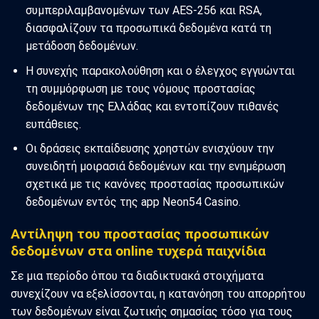
συμπεριλαμβανομένων των AES-256 και RSA,
διασφαλίζουν τα προσωπικά δεδομένα κατά τη
μετάδοση δεδομένων.
Η συνεχής παρακολούθηση και ο έλεγχος εγγυώνται
τη συμμόρφωση με τους νόμους προστασίας
δεδομένων της Ελλάδας και εντοπίζουν πιθανές
ευπάθειες.
Οι δράσεις εκπαίδευσης χρηστών ενισχύουν την
συνειδητή μοιρασιά δεδομένων και την ενημέρωση
σχετικά με τις κανόνες προστασίας προσωπικών
δεδομένων εντός της app Neon54 Casino.
Αντίληψη του προστασίας προσωπικών
δεδομένων στα online τυχερά παιχνίδια
Σε μια περίοδο όπου τα διαδικτυακά στοιχήματα
συνεχίζουν να εξελίσσονται, η κατανόηση του απορρήτου
των δεδομένων είναι ζωτικής σημασίας τόσο για τους