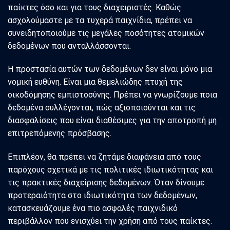
παίκτες όσο και για τους διαχειριστές. Καθώς
ασχολούμαστε με τα τυχερά παιχνίδια, πρέπει να
συνειδητοποιούμε τις μεγάλες ποσότητες ατομικών
δεδομένων που ανταλλάσσονται.
Η προστασία αυτών των δεδομένων δεν είναι μόνο μια
νομική ευθύνη. Είναι μια θεμελιώδης πτυχή της
οικοδόμησης εμπιστοσύνης. Πρέπει να γνωρίζουμε ποια
δεδομένα συλλέγονται, πώς αξιοποιούνται και τις
διασφαλίσεις που είναι διαθέσιμες για την αποτροπή μη
επιτρεπόμενης πρόσβασης.
Επιπλέον, θα πρέπει να ζητάμε διαφάνεια από τους
παρόχους σχετικά με τις πολιτικές ιδιωτικότητας και
τις πρακτικές διαχείρισης δεδομένων. Όταν δίνουμε
προτεραιότητα στο ιδιωτικότητα των δεδομένων,
κατασκευάζουμε ένα πιο ασφαλές παιχνιδικό
περιβάλλον που ενισχύει την χρήση από τους παίκτες.