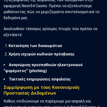
εφαρμογή Neon54 Casino. Πρέπει να εξοπλιστούμε
μαθαίνοντας πώς να χειριζόμαστε αποτελεσματικά τα
δεδομένα μας.
Ακολουθούν τέσσερις κρίσιμες πτυχές που πρέπει να
εξετάσετε:
Κατανόηση των δικαιωμάτων
Χρήση ισχυρών κωδικών πρόσβασης
Αναγνώριση προσπαθειών ηλεκτρονικού
“ψαρέματος” (phishing)
Τακτικές ενημερώσεις ασφαλείας
Συμμόρφωση με τους Κανονισμούς
Προστασίας Δεδομένων
Καθώς επιδιώκουμε να παρέχουμε μια ασφαλή και