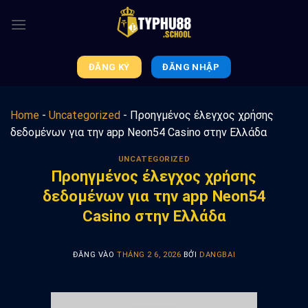
Bỏ
qua
nội
dung
ĐĂNG KÝ
ĐĂNG NHẬP
Home
-
Uncategorized
-
Προηγμένος έλεγχος χρήσης
δεδομένων για την app Neon54 Casino στην Ελλάδα
UNCATEGORIZED
Προηγμένος έλεγχος χρήσης
δεδομένων για την app Neon54
Casino στην Ελλάδα
ĐĂNG VÀO
THÁNG 2 6, 2026
BỞI
DANGBAI