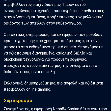
περιβάλλοντος παιχνιδιών μας. Πέραν αυτού,
ενσωματώνουμε τεχνικές κρυπτογράφησης ανθεκτικές
στην κβαντική επίθεση, προβλέποντας τον μελλοντικό
ορίζοντα των απειλών στον κυβερνοχώρο.
Οι τακτικές ενημερώσεις και εκτιμήσεις των μεθόδων
κρυπτογράφησης που χρησιμοποιούμε, μας κρατούν
μπροστά από ενδεχόμενα τρωτά σημεία. Υποσχόμαστε
να αξιοποιούμε διανεμημένα καθολικά βιβλία και
blockchain τεχνολογία για πρόσθετη σαφήνεια,
παρέχοντας στους παίκτες μας την σιγουριά ότι τα
δεδομένα τους είναι ασφαλή.
Συλλογικά, δημιουργούμε μια πιο ασφαλή και αξιόπιστη
περιβάλλον online gaming.
Συμπέρασμα
Συνοψίζοντας, η εφαρμογή Neon54 Casino θέτει ανώτερα