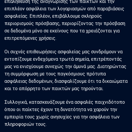
επαλήθευση της αναγνώρισης των παικτών και την
επιπλέον ασφάλεια των λογαριασμών από παραβιάσεις
ασφαλείας. Επιπλέον, επιβάλλουμε σκληρούς
περιορισμούς πρόσβασης, περιορίζοντας την πρόσβαση
σε δεδομένα μόνο σε εκείνους που τα χρειάζονται για
επιτρεπόμενες χρήσεις.
Οι συχνές επιθεωρήσεις ασφαλείας μας συνδράμουν να
εντοπίζουμε ενδεχόμενα τρωτά σημεία, επιτρέποντάς
μας να ενισχύουμε συνεχώς την άμυνά μας. Διατηρώντας
τη συμμόρφωση με τους παγκόσμιους πρότυπα
ασφάλειας δεδομένων, διασφαλίζουμε ότι τα δικαιώματα
και το απόρρητο των παικτών μας τηρούνται.
Συλλογικά, κατασκευάζουμε ένα ασφαλές παιχνιδότοπο
όπου οι παίκτες έχουν τη δυνατότητα να χαρούν την
εμπειρία τους χωρίς ανησυχίες για την ασφάλεια των
πληροφοριών τους.