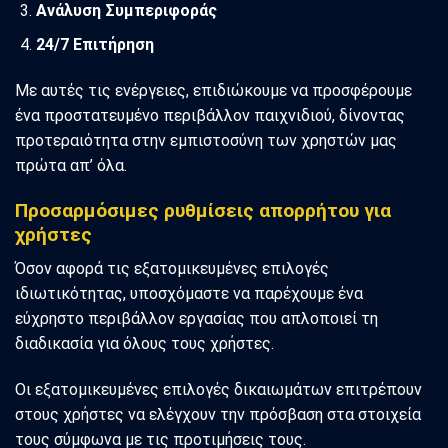
Ανάλυση Συμπεριφοράς
24/7 Επιτήρηση
Με αυτές τις ενέργειες, επιδιώκουμε να προσφέρουμε
ένα προστατευμένο περιβάλλον παιχνιδιού, δίνοντας
προτεραιότητα στην εμπιστοσύνη των χρηστών μας
πρώτα απ’ όλα.
Προσαρμόσιμες ρυθμίσεις απορρήτου για
χρήστες
Όσον αφορά τις εξατομικευμένες επιλογές
ιδιωτικότητας, υποσχόμαστε να παρέχουμε ένα
εύχρηστο περιβάλλον εργασίας που απλοποιεί τη
διαδικασία για όλους τους χρήστες.
Οι εξατομικευμένες επιλογές δικαιωμάτων επιτρέπουν
στους χρήστες να ελέγχουν την πρόσβαση στα στοιχεία
τους σύμφωνα με τις προτιμήσεις τους.