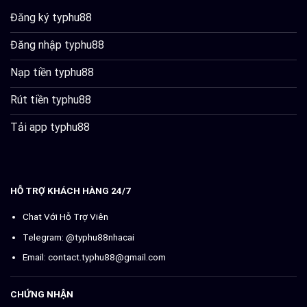
Đăng ký typhu88
Đăng nhập typhu88
Nạp tiền typhu88
Rút tiền typhu88
Tải app typhu88
HỖ TRỢ KHÁCH HÀNG 24/7
Chat Với Hỗ Trợ Viên
Telegram: @typhu88nhacai
Email:
contact.typhu88@gmail.com
CHỨNG NHẬN