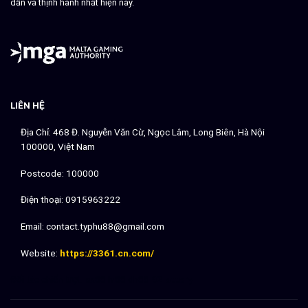
dẫn và thịnh hành nhất hiện nay.
LIÊN HỆ
Địa Chỉ: 468 Đ. Nguyễn Văn Cừ, Ngọc Lâm, Long Biên, Hà Nội
100000, Việt Nam
Postcode: 100000
Điện thoại: 0915963222
Email:
contact.typhu88@gmail.com
Website:
https://3361.cn.com/
Đối tác chiến lượt:
sx88
lv88
dh88
92lottery