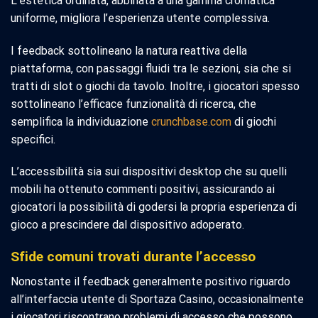
L’estetica ordinata, abbinata a una gamma cromatica
uniforme, migliora l’esperienza utente complessiva.
I feedback sottolineano la natura reattiva della
piattaforma, con passaggi fluidi tra le sezioni, sia che si
tratti di slot o giochi da tavolo. Inoltre, i giocatori spesso
sottolineano l’efficace funzionalità di ricerca, che
semplifica la individuazione
crunchbase.com
di giochi
specifici.
L’accessibilità sia sui dispositivi desktop che su quelli
mobili ha ottenuto commenti positivi, assicurando ai
giocatori la possibilità di godersi la propria esperienza di
gioco a prescindere dal dispositivo adoperato.
Sfide comuni trovati durante l’accesso
Nonostante il feedback generalmente positivo riguardo
all’interfaccia utente di Sportaza Casino, occasionalmente
i giocatori riscontrano problemi di accesso che possono