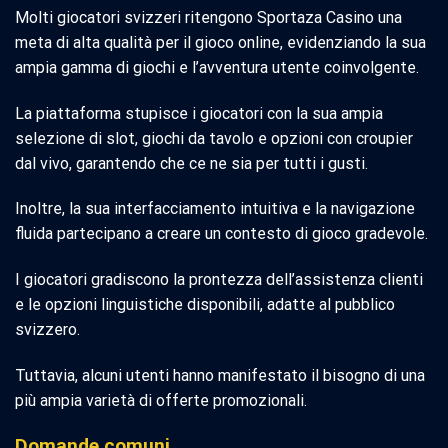
Molti giocatori svizzeri ritengono Sportaza Casino una
meta di alta qualità per il gioco online, evidenziando la sua
ampia gamma di giochi e l’avventura utente coinvolgente.
La piattaforma stupisce i giocatori con la sua ampia
selezione di slot, giochi da tavolo e opzioni con croupier
dal vivo, garantendo che ce ne sia per tutti i gusti.
Inoltre, la sua interfacciamento intuitiva e la navigazione
fluida partecipano a creare un contesto di gioco gradevole.
I giocatori gradiscono la prontezza dell’assistenza clienti
e le opzioni linguistiche disponibili, adatte al pubblico
svizzero.
Tuttavia, alcuni utenti hanno manifestato il bisogno di una
più ampia varietà di offerte promozionali.
Domande comuni