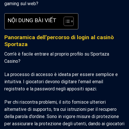
gaming sul web?
NỘI DUNG BÀI VIẾT
Panoramica dell’percorso di login al casinò
Sportaza
Com’è è facile entrare al proprio profilo su Sportaza
Casino?
La processo di accesso è ideata per essere semplice e
intuitiva. I giocatori devono digitare l’email email
registrato e la password negli appositi spazi.
Per chi riscontra problemi, il sito fornisce ulteriori
alternative di supporto, tra cui istruzioni per il recupero
della parola d’ordine. Sono in vigore misure di protezione
per assicurare la protezione degli utenti, dando ai giocatori