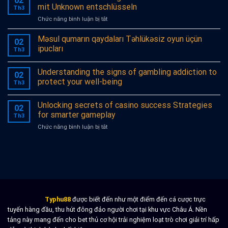
02
mit Unknown entschlüsseln
Th3
ở
Chức năng bình luận bị tắt
Die
Geheimnisse
Məsul qumarın qaydaları Təhlükəsiz oyun üçün
02
des
ipucları
Th3
großen
Gewinns
Understanding the signs of gambling addiction to
in
02
Casinos
protect your well-being
Th3
mit
Unknown
Unlocking secrets of casino success Strategies
entschlüsseln
02
for smarter gameplay
Th3
ở
Chức năng bình luận bị tắt
Unlocking
secrets
of
casino
success
Strategies
for
smarter
Typhu88
được biết đến như một điểm đến cá cược trực
gameplay
tuyến hàng đầu, thu hút đông đảo người chơi tại khu vực Châu Á. Nền
tảng này mang đến cho bet thủ cơ hội trải nghiệm loạt trò chơi giải trí hấp