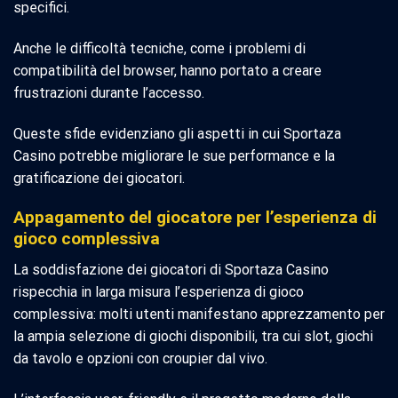
specifici.
Anche le difficoltà tecniche, come i problemi di
compatibilità del browser, hanno portato a creare
frustrazioni durante l’accesso.
Queste sfide evidenziano gli aspetti in cui Sportaza
Casino potrebbe migliorare le sue performance e la
gratificazione dei giocatori.
Appagamento del giocatore per l’esperienza di
gioco complessiva
La soddisfazione dei giocatori di Sportaza Casino
rispecchia in larga misura l’esperienza di gioco
complessiva: molti utenti manifestano apprezzamento per
la ampia selezione di giochi disponibili, tra cui slot, giochi
da tavolo e opzioni con croupier dal vivo.