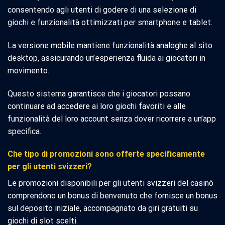
consentendo agli utenti di godere di una selezione di
giochi e funzionalità ottimizzati per smartphone e tablet.
La versione mobile mantiene funzionalità analoghe al sito
desktop, assicurando un’esperienza fluida ai giocatori in
movimento.
Questo sistema garantisce che i giocatori possano
continuare ad accedere ai loro giochi favoriti e alle
funzionalità del loro account senza dover ricorrere a un’app
specifica.
Che tipo di promozioni sono offerte specificamente
per gli utenti svizzeri?
Le promozioni disponibili per gli utenti svizzeri del casinò
comprendono un bonus di benvenuto che fornisce un bonus
sul deposito iniziale, accompagnato da giri gratuiti su
giochi di slot scelti.