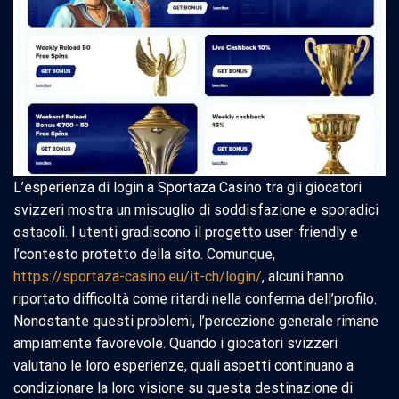
L’esperienza di login a Sportaza Casino tra gli giocatori
svizzeri mostra un miscuglio di soddisfazione e sporadici
ostacoli. I utenti gradiscono il progetto user-friendly e
l’contesto protetto della sito. Comunque,
https://sportaza-casino.eu/it-ch/login/
, alcuni hanno
riportato difficoltà come ritardi nella conferma dell’profilo.
Nonostante questi problemi, l’percezione generale rimane
ampiamente favorevole. Quando i giocatori svizzeri
valutano le loro esperienze, quali aspetti continuano a
condizionare la loro visione su questa destinazione di