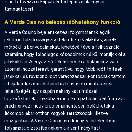
– ne tétovázzon kapcsolatba lépni velük egyéni
támogatásért.
A Verde Casino belépés időhatékony funkciói
A Verde Casino bejelentkezési folyamatának egyik
jelentős tulajdonsága a áttekinthető kialakítás, amely
mérsékli a bonyodalmakat, lehetővé téve a felhasználó
számára, hogy felesleges késedelmek nélkül merüljek el a
játékokban. A egyszerű felület segíti a fiókomhoz való
azonnali hozzáférést, garantálva, hogy több időt töltsek
játékkal, és rövidebb időt várakozással. Fontosnak tartom
a bejelentkezési adataim biztonságos mentésének
lehetőségét, így csupán néhány kattintással
hozzáférhetek. Továbbá a mobilkompatibilis platform azt
eredményezi, hogy problémamentesen beléphetek a
fiókomba, akár otthon vagyok tartózkodok, illetve
mozgásban. A Verde Casino eredményes hitelesítési
folyamata biztosítja nekem a kívánt irányítást,