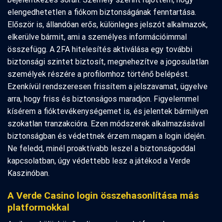
elengedhetetlen a fiókom biztonságának fenntartása.
Először is, állandóan erős, különleges jelszót alkalmazok,
elkerülve bármit, ami a személyes információimmal
összefügg. A 2FA hitelesítés aktiválása egy további
biztonsági szintet biztosít, megnehezítve a jogosulatlan
személyek részére a profilomhoz történő belépést.
Ezenkívül rendszeresen frissítem a jelszavamat, ügyelve
arra, hogy friss és biztonságos maradjon. Figyelemmel
kísérem a fióktevékenységemet is, és jelentek bármilyen
szokatlan tranzakcióra. Ezen módszerek alkalmazásával
biztonságban és védettnek érzem magam a login idején.
Ne feledd, minél proaktívabb leszel a biztonságoddal
kapcsolatban, úgy védettebb lesz a játékod a Verde
Kaszinóban.
A Verde Casino login összehasonlítása más
platformokkal