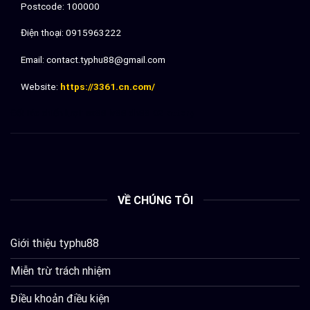
Postcode: 100000
Điện thoại: 0915963222
Email:
contact.typhu88@gmail.com
Website:
https://3361.cn.com/
Đối tác chiến lượt:
sx88
lv88
dh88
92lottery
VỀ CHÚNG TÔI
Giới thiệu typhu88
Miễn trừ trách nhiệm
Điều khoản điều kiện