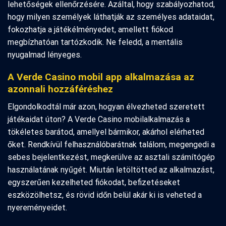
lehetőségek ellenőrzésére. Azáltal, hogy szabályozhatod,
hogy milyen személyek láthatják az személyes adataidat,
fokozhatja a játékélményedet, amellett fiókod
megbízhatóan tartózkodik. Ne feledd, a mentális
nyugalmad lényeges.
A Verde Casino mobil app alkalmazása az
azonnali hozzáféréshez
Elgondolkodtál már azon, hogyan élvezheted szeretett
játékaidat úton? A Verde Casino mobilalkalmazás a
tökéletes barátod, amellyel bármikor, akárhol elérheted
őket. Rendkívül felhasználóbarátnak találom, megengedi a
sebes bejelentkezést, megkerülve az asztali számítógép
használatának nyűgét. Miután letöltötted az alkalmazást,
egyszerűen kezelheted fiókodat, befizetéseket
eszközölhetsz, és rövid időn belül akár ki is veheted a
nyereményeidet.