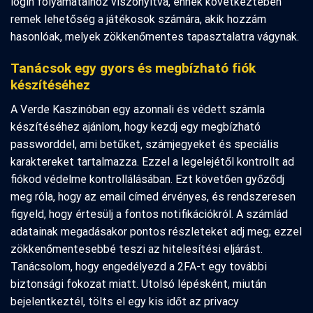
login folyamataihoz viszonyítva, ennek következtében
remek lehetőség a játékosok számára, akik hozzám
hasonlóak, melyek zökkenőmentes tapasztalatra vágynak.
Tanácsok egy gyors és megbízható fiók
készítéséhez
A Verde Kaszinóban egy azonnali és védett számla
készítéséhez ajánlom, hogy kezdj egy megbízható
passworddel, ami betűket, számjegyeket és speciális
karaktereket tartalmazza. Ezzel a legelejétől kontrollt ad
fiókod védelme kontrollálásában. Ezt követően győződj
meg róla, hogy az email címed érvényes, és rendszeresen
figyeld, hogy értesülj a fontos notifikációkról. A számlád
adatainak megadásakor pontos részleteket adj meg; ezzel
zökkenőmentesebbé teszi az hitelesítési eljárást.
Tanácsolom, hogy engedélyezd a 2FA-t egy további
biztonsági fokozat miatt. Utolsó lépésként, miután
bejelentkeztél, tölts el egy kis időt az privacy