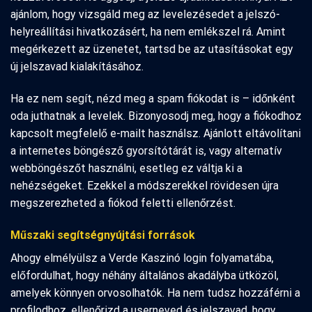
ajánlom, hogy vizsgáld meg az levelezésedet a jelszó-
helyreállítási hivatkozásért, ha nem emlékszel rá. Amint
megérkezett az üzenetet, tartsd be az utasításokat egy
új jelszavad kialakításához.
Ha ez nem segít, nézd meg a spam fiókodat is – időnként
oda juthatnak a levelek. Bizonyosodj meg, hogy a fiókodhoz
kapcsolt megfelelő e-mailt használsz. Ajánlott eltávolítani
a internetes böngésző gyorsítótárát is, vagy alternatív
webböngészőt használni, esetleg ez váltja ki a
nehézségeket. Ezekkel a módszerekkel rövidesen újra
megszerezheted a fiókod feletti ellenőrzést.
Műszaki segítségnyújtási források
Ahogy elmélyülsz a Verde Kaszinó login folyamatába,
előfordulhat, hogy néhány általános akadályba ütközöl,
amelyek könnyen orvosolhatók. Ha nem tudsz hozzáférni a
profilodhoz, ellenőrizd a userneved és jelszavad, hogy