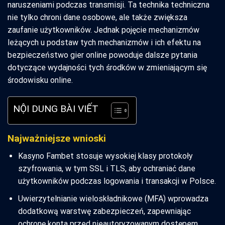
naruszeniami podczas transmisji. Ta technika techniczna
nie tylko chroni dane osobowe, ale także zwiększa
zaufanie użytkowników. Jednak pojęcie mechanizmów
leżących u podstaw tych mechanizmów i ich efektu na
bezpieczeństwo gier online powoduje dalsze pytania
dotyczące wydajności tych środków w zmieniającym się
środowisku online.
NỘI DUNG BÀI VIẾT
Najważniejsze wnioski
Kasyno Fambet stosuje wysokiej klasy protokoły
szyfrowania, w tym SSL i TLS, aby ochraniać dane
użytkowników podczas logowania i transakcji w Polsce.
Uwierzytelnianie wieloskładnikowe (MFA) wprowadza
dodatkową warstwę zabezpieczeń, zapewniając
ochronę konta przed nieautoryzowanym dostępem