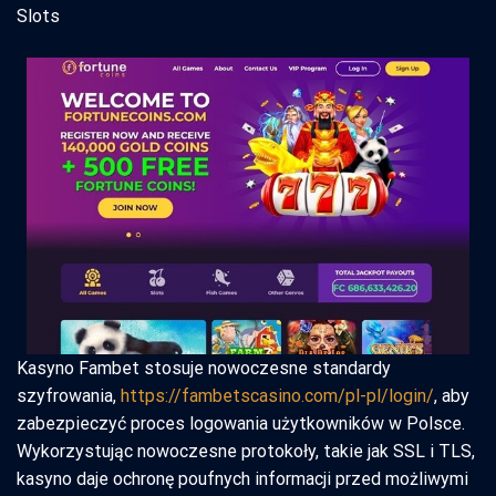
Kasyno Fambet stosuje nowoczesne standardy
szyfrowania,
https://fambetscasino.com/pl-pl/login/
, aby
zabezpieczyć proces logowania użytkowników w Polsce.
Wykorzystując nowoczesne protokoły, takie jak SSL i TLS,
kasyno daje ochronę poufnych informacji przed możliwymi