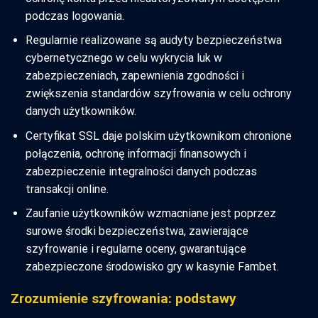
podczas logowania.
Regularnie realizowane są audyty bezpieczeństwa
cybernetycznego w celu wykrycia luk w
zabezpieczeniach, zapewnienia zgodności i
zwiększenia standardów szyfrowania w celu ochrony
danych użytkowników.
Certyfikat SSL daje polskim użytkownikom chronione
połączenia, ochronę informacji finansowych i
zabezpieczenie integralności danych podczas
transakcji online.
Zaufanie użytkowników wzmacniane jest poprzez
surowe środki bezpieczeństwa, zawierające
szyfrowanie i regularne oceny, gwarantujące
zabezpieczone środowisko gry w kasynie Fambet.
Zrozumienie szyfrowania: podstawy