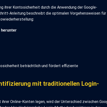
ng ihrer Kontosicherheit durch die Anwendung der Google-
Schritt-Anleitung beschreibt die optimalen Vorgehensweisen für
towiederherstellung:
 herunter
sicherheit beträchtlich und fördert effiziente
tifizierung mit traditionellen Login-
 ihrer Online-Konten legen, wird der Unterschied zwischen Goo