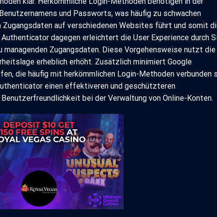
thoden klar. Herkömmliche Login-Methoden benötigen in der
en Benutzernamens und Passworts, was häufig zu schwachen
 Zugangsdaten auf verschiedenen Websites führt und somit d
 Authenticator dagegen erleichtert die User Experience durch S
 zu managenden Zugangsdaten. Diese Vorgehensweise nutzt die
rheitslage erheblich erhöht. Zusätzlich minimiert Google
ffen, die häufig mit herkömmlichen Login-Methoden verbunden s
uthenticator einen effektiveren und geschützteren
Benutzerfreundlichkeit bei der Verwaltung von Online-Konten.