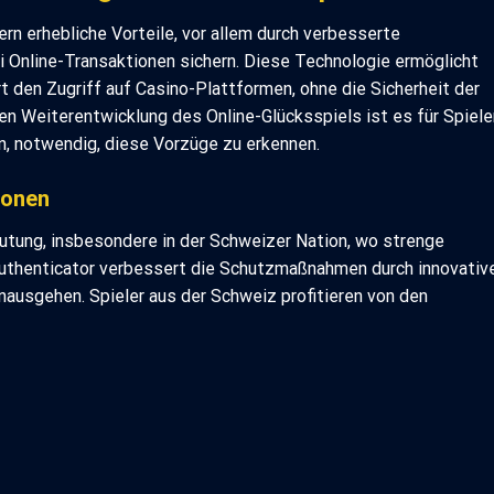
rn erhebliche Vorteile, vor allem durch verbesserte
ei Online-Transaktionen sichern. Diese Technologie ermöglicht
t den Zugriff auf Casino-Plattformen, ohne die Sicherheit der
n Weiterentwicklung des Online-Glücksspiels ist es für Spieler
n, notwendig, diese Vorzüge zu erkennen.
ionen
eutung, insbesondere in der Schweizer Nation, wo strenge
thenticator verbessert die Schutzmaßnahmen durch innovativ
ausgehen. Spieler aus der Schweiz profitieren von den