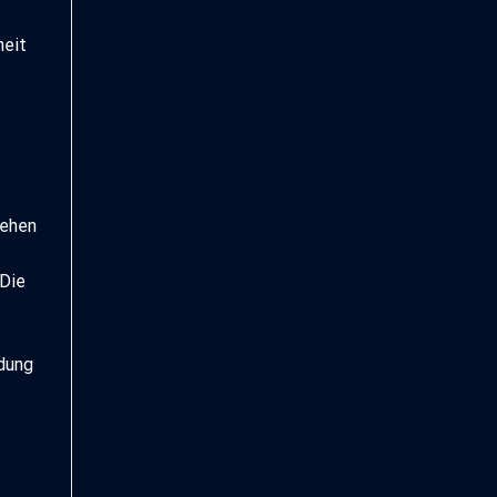
heit
gehen
 Die
ndung