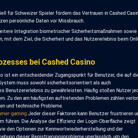
l für Schweizer Spieler fördern das Vertrauen in Cashed Casin
tzen persönliche Daten vor Missbrauch.
weitere Integration biometrischer Sicherheitsmaßnahmen sowie
in, mit dem Ziel, die Sicherheit und das Nutzererlebnis beim Onl
ozesses bei Cashed Casino
 ist ein entscheidender Zugangspunkt für Benutzer, die auf di
ystem muss sowohl sicherheitsorientiert als auch
des Benutzererlebnis zu gewährleisten. Häufig stoßen Nutzer je
ern. Zu den am häufigsten auftretenden Problemen zählen verlo
en und technische Probleme.
khmer-gaming
Jeder dieser Faktoren kann Benutzer frustrieren u
 führen. Die Analyse der Effizienz der Login-Oberfläche zeigt
ie den Optionen zur Kennwortwiederherstellung und der
ehebung dieser Registrierungsprobleme unerlässlich, um den