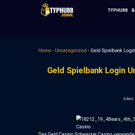
Bỏ
TYPHU88
B
qua
nội
dung
Home
-
Uncategorized
-
Geld Spielbank Logi
Geld Spielbank Login 
ĐĂNG
Das Geld Casino Schweizer Casino verwendet