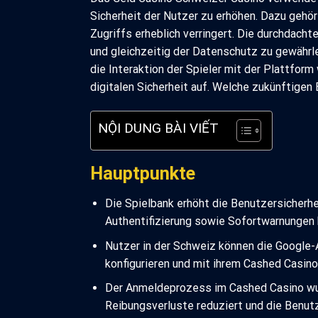
Sicherheit der Nutzer zu erhöhen. Dazu gehör
Zugriffs erheblich verringert. Die durchdacht
und gleichzeitig der Datenschutz zu gewähr
die Interaktion der Spieler mit der Plattfo
digitalen Sicherheit auf. Welche zukünftige
NỘI DUNG BÀI VIẾT
Hauptpunkte
Die Spielbank erhöht die Benutzersicherhe
Authentifizierung sowie Sofortwarnungen 
Nutzer in der Schweiz können die Google-A
konfigurieren und mit ihrem Cashed Casino
Der Anmeldeprozess im Cashed Casino wur
Reibungsverluste reduziert und die Benutz