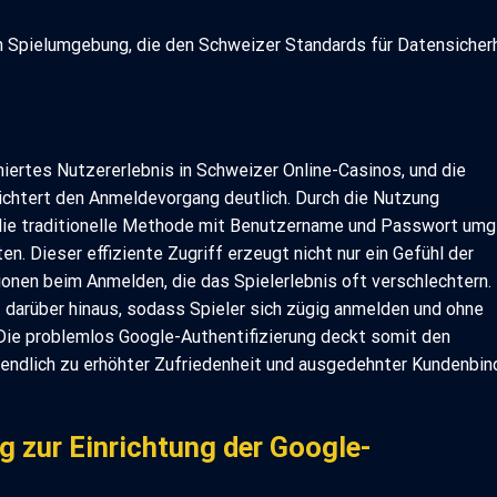
n Spielumgebung, die den Schweizer Standards für Datensicher
imiertes Nutzererlebnis in Schweizer Online-Casinos, und die
eichtert den Anmeldevorgang deutlich. Durch die Nutzung
die traditionelle Methode mit Benutzername und Passwort um
. Dieser effiziente Zugriff erzeugt nicht nur ein Gefühl der
tionen beim Anmelden, die das Spielerlebnis oft verschlechtern.
darüber hinaus, sodass Spieler sich zügig anmelden und ohne
Die problemlos Google-Authentifizierung deckt somit den
tendlich zu erhöhter Zufriedenheit und ausgedehnter Kundenbi
ng zur Einrichtung der Google-