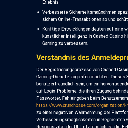
Erlebnis.
Verbesserte Sicherheitsmaßnahmen speziel
sichern Online-Transaktionen ab und schü
Künftige Entwicklungen deuten auf eine 
künstlicher Intelligenz in Cashed Casino h
Gaming zu verbessern.
Verständnis des Anmeldepr
Der Registrierungsprozess von Cashed Casino
Gaming-Dienste zugreifen möchten. Dieses S
benutzerfreundlich sein, um ein hervorragen
auf Login-Probleme, die ihren Zugang behind
Passwörter, Fehleingaben beim Benutzernam
https://www.crunchbase.com/organization/
zu einer negativen Wahrnehmung der Plattform
Verbesserungsmöglichkeiten in Segmenten w
Responsivität der UI. Letztendlich ist die B