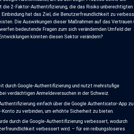
t die 2-Faktor-Authentifizierung, die das Risiko unberechtigten
e Einbindung hat das Ziel, die Benutzerfreundlichkeit zu verbes
leisten. Die Auswirkungen dieser Maßnahmen auf das Vertrauen
rm werfen bedeutende Fragen zum sich verändernden Umfeld der
n Entwicklungen könnten diesen Sektor verändern?
it durch Google-Authentifizierung und nutzt mehrstufige
bei verdächtigen Anmeldeversuchen in der Schweiz.
uthentifizierung einfach über die Google Authenticator-App zu
-Konto zu verbinden, um erhöhte Sicherheit zu bieten.
de durch die Google-Authentifizierung verbessert, wodurch
erfreundlichkeit verbessert wird. – für ein reibungsloseres