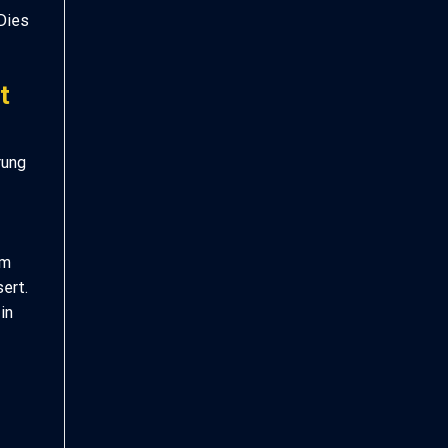
Dies
t
rung
em
ert.
in