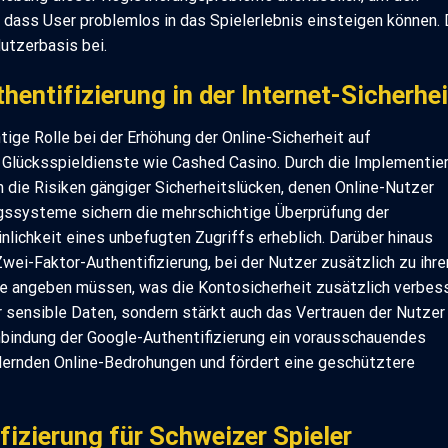
 dass User problemlos in das Spielerlebnis einsteigen können. 
Nutzerbasis bei.
entifizierung in der Internet-Sicherhei
tige Rolle bei der Erhöhung der Online-Sicherheit auf
h Glücksspieldienste wie Cashed Casino. Durch die Implementie
 die Risiken gängiger Sicherheitslücken, denen Online-Nutzer
ngssysteme sichern die mehrschichtige Überprüfung der
lichkeit eines unbefugten Zugriffs erheblich. Darüber hinaus
wei-Faktor-Authentifizierung, bei der Nutzer zusätzlich zu ihr
e angeben müssen, was die Kontosicherheit zusätzlich verbess
r sensible Daten, sondern stärkt auch das Vertrauen der Nutzer 
inbindung der Google-Authentifizierung ein vorausschauendes
ndernden Online-Bedrohungen und fördert eine geschütztere
izierung für Schweizer Spieler