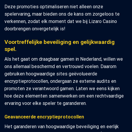
Deze promoties optimaliseren niet alleen onze
spelervaring, maar bieden ons de kans om zorgeloos te
verkennen, zodat elk moment dat we bij Lizaro Casino
doorbrengen onvergetelijk is!
Voortreffelijke beveiliging en gelijkwaardig
spel.
Als het gaat om draagbaar gamen in Nederland, willen we
ons allemaal beschermd en vertrouwd voelen. Daarom
gebruiken hoogwaardige sites geëvolueerde
encryptieprotocollen, ondergaan ze externe audits en
promoten ze verantwoord gamen. Laten we eens kijken
hoe deze elementen samenwerken om een rechtvaardige
ervaring voor elke speler te garanderen.
Geavanceerde encryptieprotocollen
Het garanderen van hoogwaardige beveiliging en eerlijk