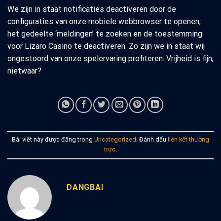
We zijn in staat notificaties deactiveren door de
configuraties van onze mobiele webbrowser te openen,
het gedeelte ‘meldingen’ te zoeken en de toestemming
voor Lizaro Casino te deactiveren. Zo zijn we in staat wij
ongestoord van onze spelervaring profiteren. Vrijheid is fijn,
nietwaar?
Bài viết này được đăng trong
Uncategorized
. Đánh dấu
liên kết thường
trực
.
DANGBAI