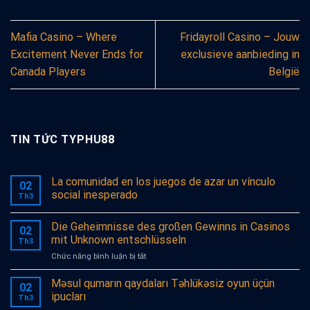
Mafia Casino – Where
Fridayroll Casino – Jouw
Excitement Never Ends for
exclusieve aanbieding in
Canada Players
België
TIN TỨC TYPHU88
La comunidad en los juegos de azar un vínculo
02
social inesperado
Th3
Die Geheimnisse des großen Gewinns in Casinos
02
mit Unknown entschlüsseln
Th3
ở
Chức năng bình luận bị tắt
Die
Geheimnisse
Məsul qumarın qaydaları Təhlükəsiz oyun üçün
02
des
ipucları
Th3
großen