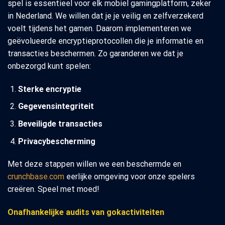
spel is essentieel voor elk mobiel gamingplatform, zeker
in Nederland. We willen dat je je veilig en zelfverzekerd
voelt tijdens het gamen. Daarom implementeren we
geëvolueerde encryptieprotocollen die je informatie en
transacties beschermen. Zo garanderen we dat je
onbezorgd kunt spelen:
Sterke encryptie
Gegevensintegriteit
Beveiligde transacties
Privacybescherming
Met deze stappen willen we een beschermde en
crunchbase.com
eerlijke omgeving voor onze spelers
creëren. Speel met moed!
Onafhankelijke audits van gokactiviteiten