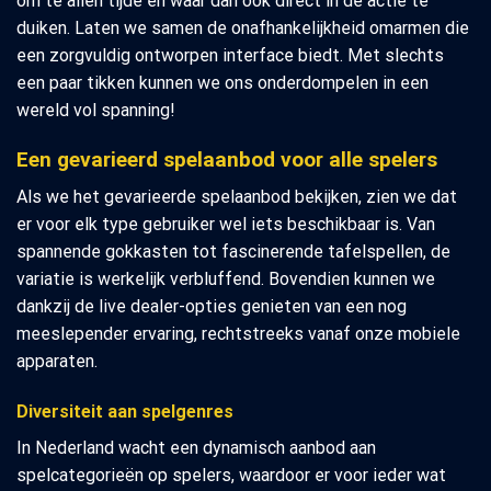
om te allen tijde en waar dan ook direct in de actie te
duiken. Laten we samen de onafhankelijkheid omarmen die
een zorgvuldig ontworpen interface biedt. Met slechts
een paar tikken kunnen we ons onderdompelen in een
wereld vol spanning!
Een gevarieerd spelaanbod voor alle spelers
Als we het gevarieerde spelaanbod bekijken, zien we dat
er voor elk type gebruiker wel iets beschikbaar is. Van
spannende gokkasten tot fascinerende tafelspellen, de
variatie is werkelijk verbluffend. Bovendien kunnen we
dankzij de live dealer-opties genieten van een nog
meeslepender ervaring, rechtstreeks vanaf onze mobiele
apparaten.
Diversiteit aan spelgenres
In Nederland wacht een dynamisch aanbod aan
spelcategorieën op spelers, waardoor er voor ieder wat