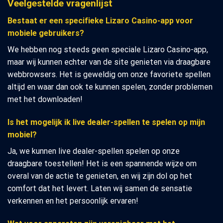
Veelgestelde vragenlijst
Bestaat er een specifieke Lizaro Casino-app voor
mobiele gebruikers?
We hebben nog steeds geen speciale Lizaro Casino-app,
maar wij kunnen echter van de site genieten via draagbare
webbrowsers. Het is geweldig om onze favoriete spellen
altijd en waar dan ook te kunnen spelen, zonder problemen
met het downloaden!
Is het mogelijk ik live dealer-spellen te spelen op mijn
mobiel?
Ja, we kunnen live dealer-spellen spelen op onze
draagbare toestellen! Het is een spannende wijze om
overal van de actie te genieten, en wij zijn dol op het
comfort dat het levert. Laten wij samen de sensatie
verkennen en het persoonlijk ervaren!