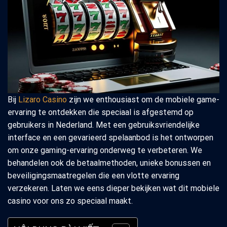
Bij
Lizaro Casino
zijn we enthousiast om de mobiele game-
ervaring te ontdekken die speciaal is afgestemd op
gebruikers in Nederland. Met een gebruiksvriendelijke
interface en een gevarieerd spelaanbod is het ontworpen
om onze gaming-ervaring onderweg te verbeteren. We
behandelen ook de betaalmethoden, unieke bonussen en
beveiligingsmaatregelen die een vlotte ervaring
verzekeren. Laten we eens dieper bekijken wat dit mobiele
casino voor ons zo speciaal maakt.