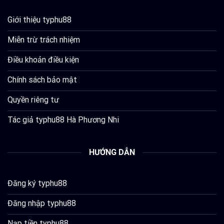
Giới thiệu typhu88
Miễn trừ trách nhiệm
Điều khoản điều kiện
Chính sách bảo mật
Quyền riêng tư
Tác giả typhu88 Hà Phương Nhi
HƯỚNG DẪN
Đăng ký typhu88
Đăng nhập typhu88
Nạp tiền typhu88