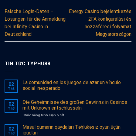
Falsche Login-Daten –
Energy Casino bejelentkezés
Lösungen für die Anmeldung
2FA konfigurálási és
bei Infinity Casino in
hozzáférési folyamat
Deutschland
Magyarországon
TIN TỨC TYPHU88
La comunidad en los juegos de azar un vínculo
02
social inesperado
Th3
Die Geheimnisse des großen Gewinns in Casinos
02
mit Unknown entschlüsseln
Th3
ở
Chức năng bình luận bị tắt
Die
Geheimnisse
Məsul qumarın qaydaları Təhlükəsiz oyun üçün
02
des
ipucları
Th3
großen