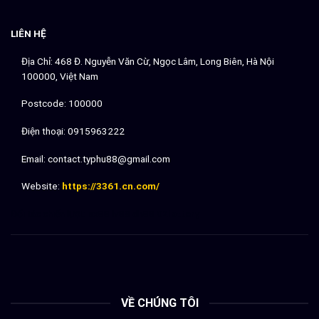
LIÊN HỆ
Địa Chỉ: 468 Đ. Nguyễn Văn Cừ, Ngọc Lâm, Long Biên, Hà Nội
100000, Việt Nam
Postcode: 100000
Điện thoại: 0915963222
Email:
contact.typhu88@gmail.com
Website:
https://3361.cn.com/
Đối tác chiến lượt:
sx88
lv88
dh88
92lottery
VỀ CHÚNG TÔI