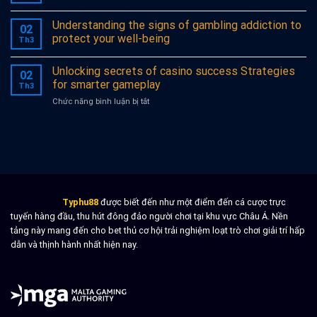
Gewinns
Understanding the signs of gambling addiction to
in
02
Casinos
protect your well-being
Th3
mit
Unknown
Unlocking secrets of casino success Strategies
entschlüsseln
02
for smarter gameplay
Th3
ở
Chức năng bình luận bị tắt
Unlocking
secrets
of
casino
success
Strategies
for
smarter
Typhu88
được biết đến như một điểm đến cá cược trực
gameplay
tuyến hàng đầu, thu hút đông đảo người chơi tại khu vực Châu Á. Nền
tảng này mang đến cho bet thủ cơ hội trải nghiệm loạt trò chơi giải trí hấp
dẫn và thịnh hành nhất hiện nay.