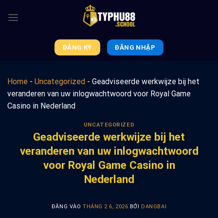
Bỏ
qua
nội
dung
ĐĂNG KÝ
ĐĂNG NHẬP
Home
-
Uncategorized
-
Geadviseerde werkwijze bij het
veranderen van uw inlogwachtwoord voor Royal Game
Casino in Nederland
UNCATEGORIZED
Geadviseerde werkwijze bij het
veranderen van uw inlogwachtwoord
voor Royal Game Casino in
Nederland
ĐĂNG VÀO
THÁNG 2 6, 2026
BỞI
DANGBAI