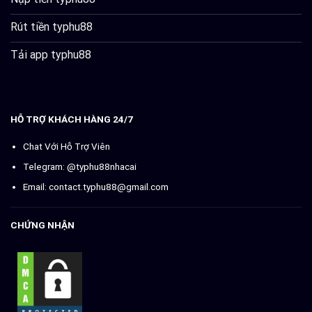
Rút tiền typhu88
Tải app typhu88
HỖ TRỢ KHÁCH HÀNG 24/7
Chat Với Hỗ Trợ Viên
Telegram: @typhu88nhacai
Email:
contact.typhu88@gmail.com
CHỨNG NHẬN