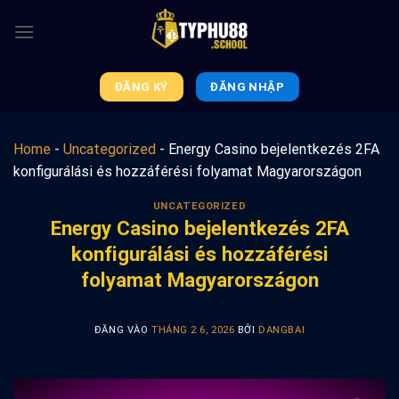
Bỏ
qua
nội
dung
ĐĂNG KÝ
ĐĂNG NHẬP
Home
-
Uncategorized
-
Energy Casino bejelentkezés 2FA
konfigurálási és hozzáférési folyamat Magyarországon
UNCATEGORIZED
Energy Casino bejelentkezés 2FA
konfigurálási és hozzáférési
folyamat Magyarországon
ĐĂNG VÀO
THÁNG 2 6, 2026
BỞI
DANGBAI