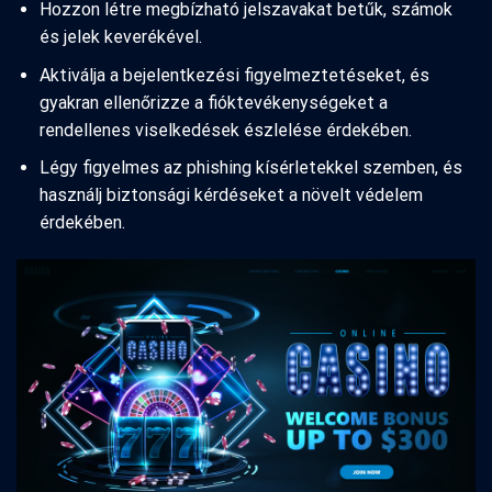
Hozzon létre megbízható jelszavakat betűk, számok
és jelek keverékével.
Aktiválja a bejelentkezési figyelmeztetéseket, és
gyakran ellenőrizze a fióktevékenységeket a
rendellenes viselkedések észlelése érdekében.
Légy figyelmes az phishing kísérletekkel szemben, és
használj biztonsági kérdéseket a növelt védelem
érdekében.