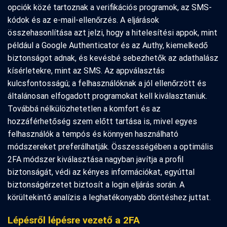
opciók közé tartoznak a verifikációs programok, az SMS-
kódok és az e-mail-ellenőrzés. A eljárások
összehasonlítása azt jelzi, hogy a hitelesítési appok, mint
például a Google Authenticator és az Authy, kiemelkedő
biztonságot adnak, és kevésbé sebezhetők az adathalász
kísérletekre, mint az SMS. Az appválasztás
kulcsfontosságú; a felhasználóknak a jól ellenőrzött és
általánosan elfogadott programokat kell kiválasztaniuk.
Továbbá nélkülözhetetlen a komfort és az
hozzáférhetőség szem előtt tartása is, mivel egyes
felhasználók a tempós és könnyen használható
módszereket preferálhatják. Összességében a optimális
2FA módszer kiválasztása nagyban javítja a profil
biztonságát, védi az kényes információkat, egyúttal
biztonságérzetet biztosít a login eljárás során. A
körültekintő analízis a leghatékonyabb döntéshez juttat.
Lépésről lépésre vezető a 2FA