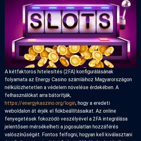
A kétfaktoros hitelesítés (2FA) konfigurálásának
folyamata az Energy Casino számláihoz Magyarországon
nélkülözhetetlen a védelem növelése érdekében. A
felhasználókat arra bátorítják,
https://energykaszino.org/login
, hogy a eredeti
weboldalon át érjék el fiókbeállításaikat. Az online
fenyegetések fokozódó veszélyével a 2FA integrálása
jelentősen mérsékelheti a jogosulatlan hozzáférés
valószínűségét. Fontos felfogni, hogyan kell kiválasztani