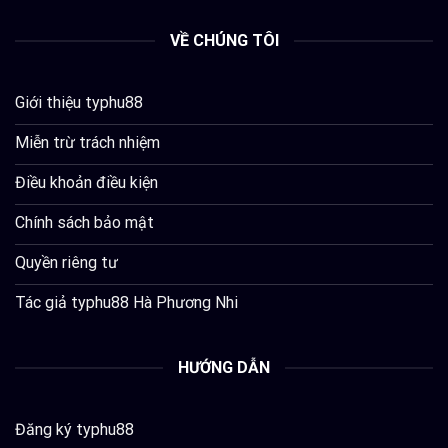
VỀ CHÚNG TÔI
Giới thiệu typhu88
Miễn trừ trách nhiệm
Điều khoản điều kiện
Chính sách bảo mật
Quyền riêng tư
Tác giả typhu88 Hà Phương Nhi
HƯỚNG DẪN
Đăng ký typhu88