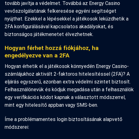
tovább javítja a védelmet. Továbbá az Energy Casino
vevőszolgálatának felkeresése egyéni segítséget
nyújthat. Ezekkel a lépésekkel a játékosok leküzdhetik a
2FA konfigurálásával kapcsolatos akadályokat, és
biztonságos játékmenetet élvezhetnek.
Hogyan férhet hozzá fiókjához, ha
engedélyezve van a 2FA
Hogyan érhetik el a játékosok könnyedén Energy Casino-
számlájukhoz aktivált 2-faktoros hitelesítéssel (2FA)? A
eljárás egyszerű, azonban extra védelmi szintet biztosít.
Felhasználónevük és kódjuk megadása után a felhasználók
egy verifikációs kódot kapnak a választott módszerrel,
mint egy hitelesítő appban vagy SMS-ben.
Íme a problémamentes login biztosításának alapvető
módszerei: