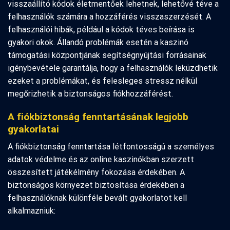
visszaállító kódok életmentőek lehetnek, lehetővé téve a
felhasználók számára a hozzáférés visszaszerzését. A
felhasználói hibák, például a kódok téves beírása is
gyakori okok. Állandó problémák esetén a kaszinó
támogatási központjának segítségnyújtási forrásainak
igénybevétele garantálja, hogy a felhasználók leküzdhetik
ezeket a problémákat, és felesleges stressz nélkül
megőrizhetik a biztonságos fiókhozzáférést.
A fiókbiztonság fenntartásának legjobb
gyakorlatai
A fiókbiztonság fenntartása létfontosságú a személyes
adatok védelme és az online kaszinókban szerzett
összesített játékélmény fokozása érdekében. A
biztonságos környezet biztosítása érdekében a
felhasználóknak különféle bevált gyakorlatot kell
alkalmazniuk: