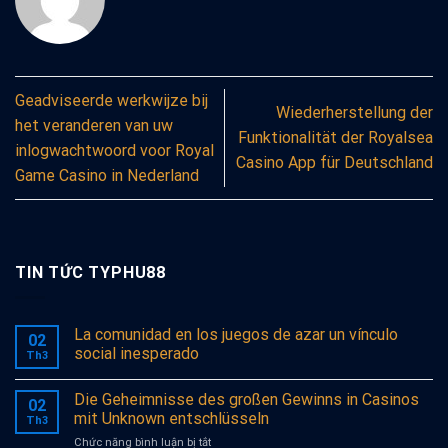
Geadviseerde werkwijze bij
Wiederherstellung der
het veranderen van uw
Funktionalität der Royalsea
inlogwachtwoord voor Royal
Casino App für Deutschland
Game Casino in Nederland
TIN TỨC TYPHU88
La comunidad en los juegos de azar un vínculo
02
social inesperado
Th3
Die Geheimnisse des großen Gewinns in Casinos
02
mit Unknown entschlüsseln
Th3
ở
Chức năng bình luận bị tắt