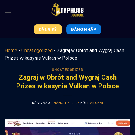
Bỏ
qua
nội
dung
ĐĂNG KÝ
ĐĂNG NHẬP
Home
-
Uncategorized
-
Zagraj w Obrót and Wygraj Cash
Prizes w kasynie Vulkan w Polsce
UNCATEGORIZED
Zagraj w Obrót and Wygraj Cash
Prizes w kasynie Vulkan w Polsce
ĐĂNG VÀO
THÁNG 1 6, 2026
BỞI
DANGBAI