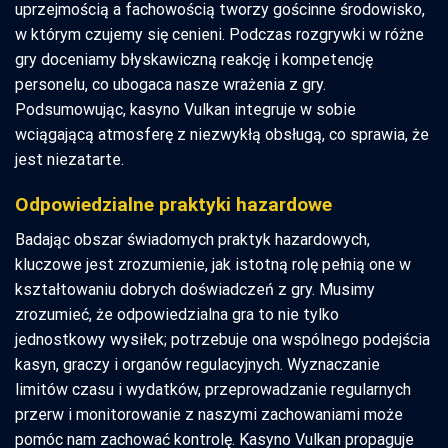
uprzejmością a fachowością tworzy gościnne środowisko,
w którym czujemy się cenieni. Podczas rozgrywki w różne
gry doceniamy błyskawiczną reakcję i kompetencję
personelu, co ubogaca nasze wrażenia z gry.
Podsumowując, kasyno Vulkan integruje w sobie
wciągającą atmosferę z niezwykłą obsługą, co sprawia, że
jest niezatarte.
Odpowiedzialne praktyki hazardowe
Badając obszar świadomych praktyk hazardowych,
kluczowe jest zrozumienie, jak istotną rolę pełnią one w
kształtowaniu dobrych doświadczeń z gry. Musimy
zrozumieć, że odpowiedzialna gra to nie tylko
jednostkowy wysiłek; potrzebuje ona wspólnego podejścia
kasyn, graczy i organów regulacyjnych. Wyznaczanie
limitów czasu i wydatków, przeprowadzanie regularnych
przerw i monitorowanie z naszymi zachowaniami może
pomóc nam zachować kontrolę. Kasyno Vulkan propaguje