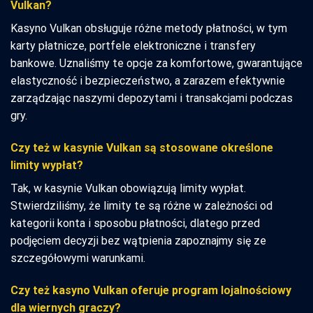
Vulkan?
Kasyno Vulkan obsługuje różne metody płatności, w tym
karty płatnicze, portfele elektroniczne i transfery
bankowe. Uznaliśmy te opcje za komfortowe, gwarantujące
elastyczność i bezpieczeństwo, a zarazem efektywnie
zarządzając naszymi depozytami i transakcjami podczas
gry.
Czy też w kasynie Vulkan są stosowane określone
limity wypłat?
Tak, w kasynie Vulkan obowiązują limity wypłat.
Stwierdziliśmy, że limity te są różne w zależności od
kategorii konta i sposobu płatności, dlatego przed
podjęciem decyzji bez wątpienia zapoznajmy się ze
szczegółowymi warunkami.
Czy też kasyno Vulkan oferuje program lojalnościowy
dla wiernych graczy?