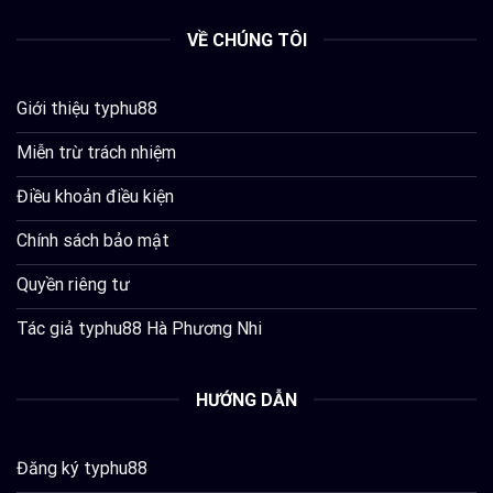
VỀ CHÚNG TÔI
Giới thiệu typhu88
Miễn trừ trách nhiệm
Điều khoản điều kiện
Chính sách bảo mật
Quyền riêng tư
Tác giả typhu88 Hà Phương Nhi
HƯỚNG DẪN
Đăng ký typhu88