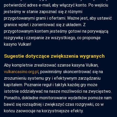
potwierdzić adres e-mail, aby włączyć konto. Po wejściu
jesteśmy w stanie zapoznać się z różnymi
przygotowanymi grami i ofertami. Ważne jest, aby ustawić
granice wpłat i zorientować się z układem. Z
przygotowanym kontem jesteśmy gotowi na porywającą
rozgrywkę i czerpanie ze wszystkiego, co proponuje
kasyno Vulkan!
Sugestie dotyczące zwiększenia wygranych
Aby kompletnie zrealizować szanse kasyna Vulkan,
vulkancasino.org.pl
, powinniśmy skoncentrować się na
zrozumieniu systemu gry i efektywnym zarządzaniu
kapitałem. Poznanie reguł i taktyk każdej gry może
istotnie oddziaływać na nasze możliwości na zwycięstwo.
Ponadto, dokładne monitorowanie wydatków pomoże nam
bawić się rozsądniej i zwiększyć czas rozgrywki, co w
końcu zaowocuje na korzystniejsze efekty.