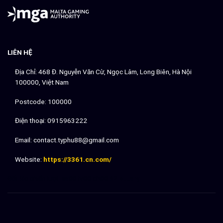
LIÊN HỆ
Địa Chỉ: 468 Đ. Nguyễn Văn Cừ, Ngọc Lâm, Long Biên, Hà Nội
100000, Việt Nam
Postcode: 100000
Điện thoại: 0915963222
Email:
contact.typhu88@gmail.com
Website:
https://3361.cn.com/
Đối tác chiến lượt:
sx88
lv88
dh88
92lottery