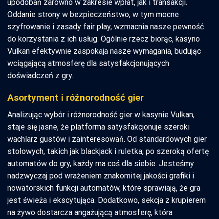
upodobań zarówno w zakresie wpłat, jak i transakcji.
Oddanie strony w bezpieczeństwo, w tym mocne
szyfrowanie i zasady fair play, wzmacnia nasze pewność
do korzystania z ich usług. Ogólnie rzecz biorąc, kasyno
Vulkan efektywnie zaspokaja nasze wymagania, budując
wciągającą atmosferę dla satysfakcjonujących
doświadczeń z gry.
Asortyment i różnorodność gier
Analizując wybór i różnorodność gier w kasynie Vulkan,
staje się jasne, że platforma satysfakcjonuje szeroki
wachlarz gustów i zainteresowań. Od standardowych gier
stołowych, takich jak blackjack i ruletka, po szeroką ofertę
automatów do gry, każdy ma coś dla siebie. Jesteśmy
nadzwyczaj pod wrażeniem znakomitej jakości grafiki i
nowatorskich funkcji automatów, które sprawiają, że gra
jest świeża i ekscytująca. Dodatkowo, sekcja z krupierem
na żywo dostarcza angażującą atmosferę, która