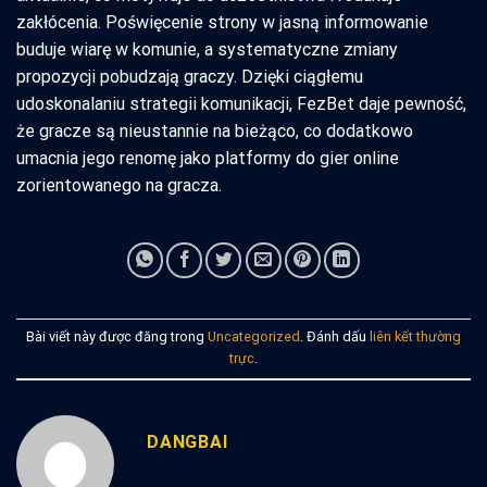
zakłócenia. Poświęcenie strony w jasną informowanie
buduje wiarę w komunie, a systematyczne zmiany
propozycji pobudzają graczy. Dzięki ciągłemu
udoskonalaniu strategii komunikacji, FezBet daje pewność,
że gracze są nieustannie na bieżąco, co dodatkowo
umacnia jego renomę jako platformy do gier online
zorientowanego na gracza.
Bài viết này được đăng trong
Uncategorized
. Đánh dấu
liên kết thường
trực
.
DANGBAI