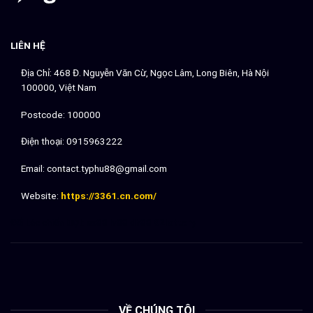
LIÊN HỆ
Địa Chỉ: 468 Đ. Nguyễn Văn Cừ, Ngọc Lâm, Long Biên, Hà Nội
100000, Việt Nam
Postcode: 100000
Điện thoại: 0915963222
Email:
contact.typhu88@gmail.com
Website:
https://3361.cn.com/
Đối tác chiến lượt:
sx88
lv88
dh88
92lottery
VỀ CHÚNG TÔI