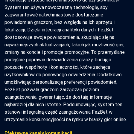
System ten używa nowoczesną technologię, aby
zagwarantować natychmiastowe dostarczanie
powiadomień graczom, bez względu na ich sprzętu i
lokalizacji. Dzięki integracji analityki danych, FezBet
dostosowuje swoje powiadomienia, skupiając się na
najważniejszych aktualizacjach, takich jak możliwość gier,
zmiany na koncie i promocje promocyjne. To przemyślane
podejście poprawia doświadczenia graczy, budując
poczucie wspólnoty i konieczności, które zachęca
użytkowników do ponownego odwiedzenia. Dodatkowo,
umożliwiając personalizację preferencji powiadomień,
FezBet pozwala graczom zarządzać poziom
zaangażowania, gwarantując, że dostają informacje
najbardziej dla nich istotne. Podsumowując, system ten
stanowi integralną część zaangażowania FezBet w
utrzymanie konkurencyjności na rynku w branży gier online.
Efektywne kanały komunikacji