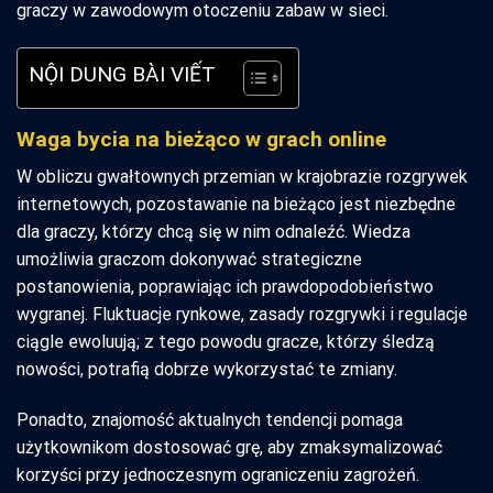
graczy w zawodowym otoczeniu zabaw w sieci.
NỘI DUNG BÀI VIẾT
Waga bycia na bieżąco w grach online
W obliczu gwałtownych przemian w krajobrazie rozgrywek
internetowych, pozostawanie na bieżąco jest niezbędne
dla graczy, którzy chcą się w nim odnaleźć. Wiedza
umożliwia graczom dokonywać strategiczne
postanowienia, poprawiając ich prawdopodobieństwo
wygranej. Fluktuacje rynkowe, zasady rozgrywki i regulacje
ciągle ewoluują; z tego powodu gracze, którzy śledzą
nowości, potrafią dobrze wykorzystać te zmiany.
Ponadto, znajomość aktualnych tendencji pomaga
użytkownikom dostosować grę, aby zmaksymalizować
korzyści przy jednoczesnym ograniczeniu zagrożeń.