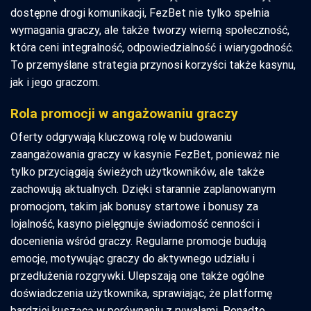
dostępne drogi komunikacji, FezBet nie tylko spełnia
wymagania graczy, ale także tworzy wierną społeczność,
która ceni integralność, odpowiedzialność i wiarygodność.
To przemyślane strategia przynosi korzyści także kasynu,
jak i jego graczom.
Rola promocji w angażowaniu graczy
Oferty odgrywają kluczową rolę w budowaniu
zaangażowania graczy w kasynie FezBet, ponieważ nie
tylko przyciągają świeżych użytkowników, ale także
zachowują aktualnych. Dzięki starannie zaplanowanym
promocjom, takim jak bonusy startowe i bonusy za
lojalność, kasyno pielęgnuje świadomość cenności i
docenienia wśród graczy. Regularne promocje budują
emocje, motywując graczy do aktywnego udziału i
przedłużenia rozgrywki. Ulepszają one także ogólne
doświadczenia użytkownika, sprawiając, że platformę
bardziej kuszącą w porównaniu z rywalami. Ponadto,