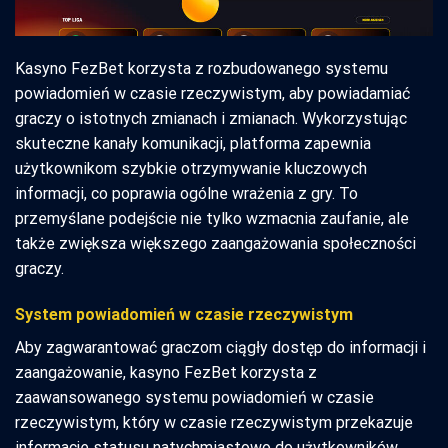
Kasyno FezBet korzysta z rozbudowanego systemu
powiadomień w czasie rzeczywistym, aby powiadamiać
graczy o istotnych zmianach i zmianach. Wykorzystując
skuteczne kanały komunikacji, platforma zapewnia
użytkownikom szybkie otrzymywanie kluczowych
informacji, co poprawia ogólne wrażenia z gry. To
przemyślane podejście nie tylko wzmacnia zaufanie, ale
także zwiększa większego zaangażowania społeczności
graczy.
System powiadomień w czasie rzeczywistym
Aby zagwarantować graczom ciągły dostęp do informacji i
zaangażowanie, kasyno FezBet korzysta z
zaawansowanego systemu powiadomień w czasie
rzeczywistym, który w czasie rzeczywistym przekazuje
informacje statusu natychmiastowo do użytkowników.