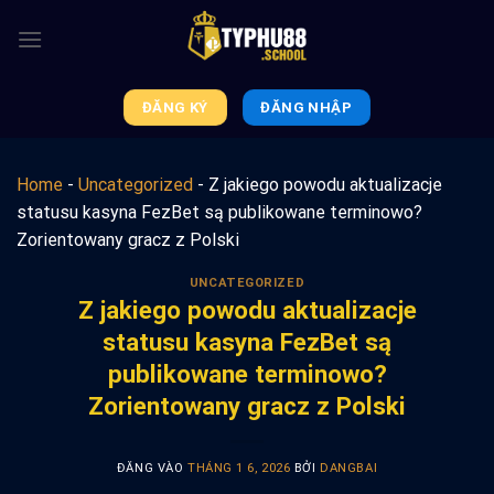
Bỏ
qua
nội
dung
ĐĂNG KÝ
ĐĂNG NHẬP
Home
-
Uncategorized
-
Z jakiego powodu aktualizacje
statusu kasyna FezBet są publikowane terminowo?
Zorientowany gracz z Polski
UNCATEGORIZED
Z jakiego powodu aktualizacje
statusu kasyna FezBet są
publikowane terminowo?
Zorientowany gracz z Polski
ĐĂNG VÀO
THÁNG 1 6, 2026
BỞI
DANGBAI