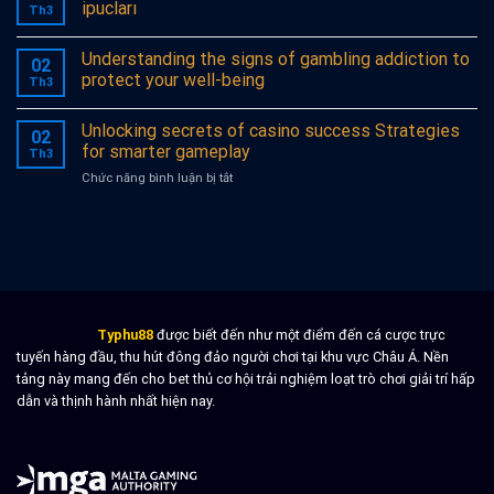
ipucları
Th3
großen
Gewinns
Understanding the signs of gambling addiction to
in
02
Casinos
protect your well-being
Th3
mit
Unknown
Unlocking secrets of casino success Strategies
entschlüsseln
02
for smarter gameplay
Th3
ở
Chức năng bình luận bị tắt
Unlocking
secrets
of
casino
success
Strategies
for
smarter
Typhu88
được biết đến như một điểm đến cá cược trực
gameplay
tuyến hàng đầu, thu hút đông đảo người chơi tại khu vực Châu Á. Nền
tảng này mang đến cho bet thủ cơ hội trải nghiệm loạt trò chơi giải trí hấp
dẫn và thịnh hành nhất hiện nay.