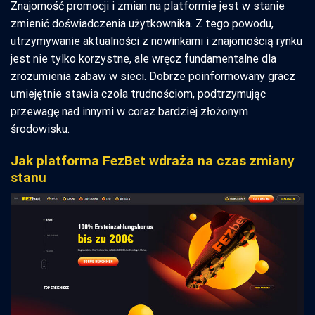
Znajomość promocji i zmian na platformie jest w stanie
zmienić doświadczenia użytkownika. Z tego powodu,
utrzymywanie aktualności z nowinkami i znajomością rynku
jest nie tylko korzystne, ale wręcz fundamentalne dla
zrozumienia zabaw w sieci. Dobrze poinformowany gracz
umiejętnie stawia czoła trudnościom, podtrzymując
przewagę nad innymi w coraz bardziej złożonym
środowisku.
Jak platforma FezBet wdraża na czas zmiany
stanu