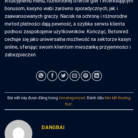
intuicyjnemu menu, różnorodnej ofercie gier i interesującym
bonusom, kasyno wabi zarówno sporadycznych, jak i
zaawansowanych graczy. Nacisk na ochronę i różnorodne
metod płatności dają pewność, a szybka serwis klienta
podnosi zaspokojenie użytkowników. Kończąc, Betonred
cechuje się jako uniwersalna możliwość na sektorze kasyn
online, oferując swoim klientom mieszankę przyjemności i
zabezpieczeń.
Bài viết này được đăng trong
Uncategorized
. Đánh dấu
liên kết thường
trực
.
DANGBAI