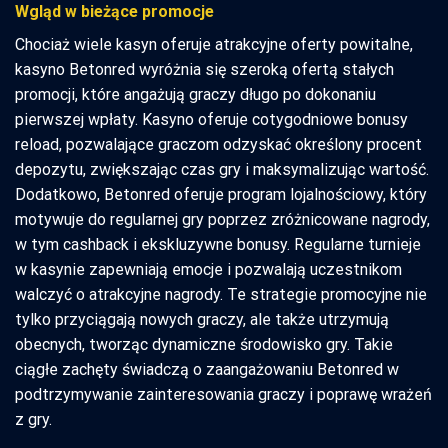
Wgląd w bieżące promocje
Chociaż wiele kasyn oferuje atrakcyjne oferty powitalne,
kasyno Betonred wyróżnia się szeroką ofertą stałych
promocji, które angażują graczy długo po dokonaniu
pierwszej wpłaty. Kasyno oferuje cotygodniowe bonusy
reload, pozwalające graczom odzyskać określony procent
depozytu, zwiększając czas gry i maksymalizując wartość.
Dodatkowo, Betonred oferuje program lojalnościowy, który
motywuje do regularnej gry poprzez zróżnicowane nagrody,
w tym cashback i ekskluzywne bonusy. Regularne turnieje
w kasynie zapewniają emocje i pozwalają uczestnikom
walczyć o atrakcyjne nagrody. Te strategie promocyjne nie
tylko przyciągają nowych graczy, ale także utrzymują
obecnych, tworząc dynamiczne środowisko gry. Takie
ciągłe zachęty świadczą o zaangażowaniu Betonred w
podtrzymywanie zainteresowania graczy i poprawę wrażeń
z gry.