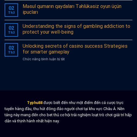
Geheimnisse
Məsul qumarın qaydaları Təhlükəsiz oyun üçün
02
des
ipucları
Th3
großen
Gewinns
Understanding the signs of gambling addiction to
in
02
Casinos
protect your well-being
Th3
mit
Unknown
Unlocking secrets of casino success Strategies
entschlüsseln
02
for smarter gameplay
Th3
ở
Chức năng bình luận bị tắt
Unlocking
secrets
of
casino
success
Strategies
for
smarter
Typhu88
được biết đến như một điểm đến cá cược trực
gameplay
tuyến hàng đầu, thu hút đông đảo người chơi tại khu vực Châu Á. Nền
tảng này mang đến cho bet thủ cơ hội trải nghiệm loạt trò chơi giải trí hấp
dẫn và thịnh hành nhất hiện nay.