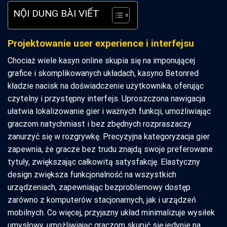
NỘI DUNG BÀI VIẾT
Projektowanie user experience i interfejsu
Chociaż wiele kasyn online skupia się na imponującej
grafice i skomplikowanych układach, kasyno Betonred
kładzie nacisk na doświadczenie użytkownika, oferując
czytelny i przystępny interfejs. Uproszczona nawigacja
ułatwia lokalizowanie gier i ważnych funkcji, umożliwiając
graczom natychmiast i bez zbędnych rozpraszaczy
zanurzyć się w rozgrywkę. Precyzyjna kategoryzacja gier
zapewnia, że gracze bez trudu znajdą swoje preferowane
tytuły, zwiększając całkowitą satysfakcję. Elastyczny
design zwiększa funkcjonalność na wszystkich
urządzeniach, zapewniając bezproblemowy dostęp
zarówno z komputerów stacjonarnych, jak i urządzeń
mobilnych. Co więcej, przyjazny układ minimalizuje wysiłek
umysłowy, umożliwiając graczom skupić się jedynie na