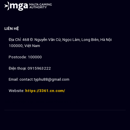
LIÊN HỆ
Địa Chỉ: 468 Đ. Nguyễn Văn Cừ, Ngọc Lâm, Long Biên, Hà Nội
100000, Việt Nam
Postcode: 100000
Điện thoại: 0915963222
Email:
contact.typhu88@gmail.com
Website:
https://3361.cn.com/
Đối tác chiến lượt:
sx88
lv88
dh88
92lottery