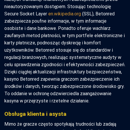
nieautoryzowanym dostępem. Stosując technologię
Secure Socket Layer
en.wikipedia.org
(SSL), Betonred
zabezpiecza poufne informacje, w tym informacje
osobiste i dane bankowe. Ponadto oferuje wachlarz
zaufanych metod płatności, w tym portfele elektroniczne i
karty płatnicze, podnosząc dyskrecję i komfort
użytkowników. Betonred stosuje się do standardów i
regulacji branżowych, realizując systematyczne audyty w
celu sprawdzenia zgodności i efektywności zabezpieczeń.
Dzięki ciągłej aktualizacji infrastruktury bezpieczeństwa,
kasyno Betonred zapewnia graczom zabezpieczenie ich
środków i danych, tworząc zabezpieczone środowisko gry.
To oddanie w ochronę odzwierciedla zaangażowanie
kasyna w przejrzyste i rzetelne działanie.
Obsługa klienta i asysta
Mimo że gracze często spotykają trudności lub zadają