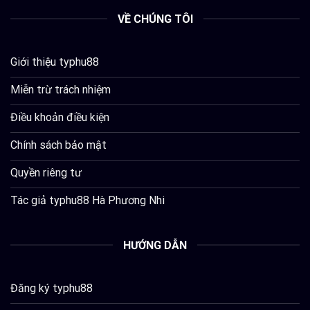
VỀ CHÚNG TÔI
Giới thiệu typhu88
Miễn trừ trách nhiệm
Điều khoản điều kiện
Chính sách bảo mật
Quyền riêng tư
Tác giả typhu88 Hà Phương Nhi
HƯỚNG DẪN
Đăng ký typhu88