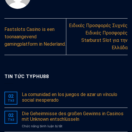
Ειδικές Προσφορές Συχνές
Fastslots Casino is een
Ειδικές Προσφορές
toonaangevend
Starburst Slot για την
gamingplatform in Nederland.
Ελλάδα
TIN TỨC TYPHU88
La comunidad en los juegos de azar un vínculo
02
social inesperado
Th3
Die Geheimnisse des großen Gewinns in Casinos
02
mit Unknown entschlüsseln
Th3
ở
Chức năng bình luận bị tắt
Die