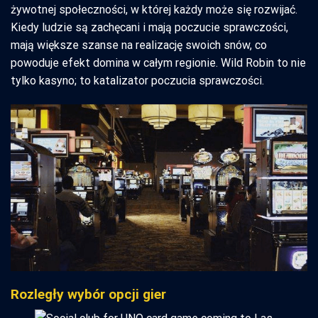
żywotnej społeczności, w której każdy może się rozwijać.
Kiedy ludzie są zachęcani i mają poczucie sprawczości,
mają większe szanse na realizację swoich snów, co
powoduje efekt domina w całym regionie. Wild Robin to nie
tylko kasyno; to katalizator poczucia sprawczości.
Rozległy wybór opcji gier