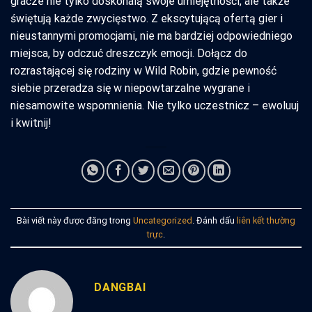
gracze nie tylko doskonalą swoje umiejętności, ale także
świętują każde zwycięstwo. Z ekscytującą ofertą gier i
nieustannymi promocjami, nie ma bardziej odpowiedniego
miejsca, by odczuć dreszczyk emocji. Dołącz do
rozrastającej się rodziny w Wild Robin, gdzie pewność
siebie przeradza się w niepowtarzalne wygrane i
niesamowite wspomnienia. Nie tylko uczestnicz – ewoluuj
i kwitnij!
Bài viết này được đăng trong
Uncategorized
. Đánh dấu
liên kết thường
trực
.
DANGBAI