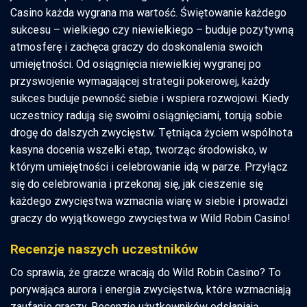
Casino każda wygrana ma wartość. Świętowanie każdego
sukcesu – wielkiego czy niewielkiego – buduje pozytywną
atmosferę i zachęca graczy do doskonalenia swoich
umiejętności. Od osiągnięcia niewielkiej wygranej po
przyswojenie wymagającej strategii pokerowej, każdy
sukces buduje pewność siebie i wspiera rozwojowi. Kiedy
uczestnicy radują się swoimi osiągnięciami, torują sobie
drogę do dalszych zwycięstw. Tętniąca życiem wspólnota
kasyna docenia wszelki etap, tworząc środowisko, w
którym umiejętności i celebrowanie idą w parze. Przyłącz
się do celebrowania i przekonaj się, jak cieszenie się
każdego zwycięstwa wzmacnia wiarę w siebie i prowadzi
graczy do wyjątkowego zwycięstwa w Wild Robin Casino!
Recenzje naszych uczestników
Co sprawia, że gracze wracają do Wild Robin Casino? To
porywająca aurora i energia zwycięstwa, które wzmacniają
zaufanie graczy. Recenzje użytkowników odsłaniają,