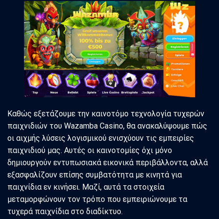
Καθώς εξετάζουμε την καινοτόμο τεχνολογία τυχερών
παιχνιδιών του Wazamba Casino, θα ανακαλύψουμε πώς
οι αιχμής λύσεις λογισμικού ενισχύουν τις εμπειρίες
παιχνιδιού μας. Αυτές οι καινοτομίες όχι μόνο
δημιουργούν εντυπωσιακά εικονικά περιβάλλοντα, αλλά
εξασφαλίζουν επίσης συμβατότητα με κινητά για
παιχνίδια εν κινήσει. Μαζί, αυτά τα στοιχεία
μεταμορφώνουν τον τρόπο που εμπειριώνουμε τα
τυχερά παιχνίδια στο διαδίκτυο.