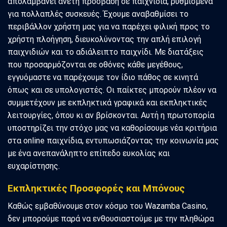
απολαμβάνει άνετη πρόσβαση σε παιχνίδια, ρυθμισμένα
για πολλαπλές συσκευές. Έχουμε αναβαθμίσει το
περιβάλλον χρήστη μας για να παρέχει φιλική προς το
χρήστη πλοήγηση, διευκολύνοντας την απλή επιλογή
παιχνιδιών και το αδιάλειπτο παιχνίδι. Με διατάξεις
που προσαρμόζονται σε οθόνες κάθε μεγέθους,
εγγυόμαστε να παρέχουμε τον ίδιο πάθος σε κινητά
όπως και σε υπολογιστές. Οι παίκτες μπορούν πλέον να
συμμετέχουν με εκπληκτικά γραφικά και εκπληκτικές
λειτουργίες, όπου κι αν βρίσκονται. Αυτή η πρωτοπορία
υποστηρίζει την στόχο μας να καθορίσουμε νέα κριτήρια
στα online παιχνίδια, εντυπωσιάζοντας την κοινωνία μας
με ένα ανεπανάληπτο επίπεδο ευκολίας και
ευχαρίστησης.
Εκπληκτικές Προσφορές και Μπόνους
Καθώς εμβαθύνουμε στον κόσμο του Wazamba Casino,
δεν μπορούμε παρά να ενθουσιαστούμε με την πληθώρα