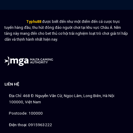
success
Strategies
for
smarter
Typhu88
được biết đến như một điểm đến cá cược trực
gameplay
tuyến hàng đầu, thu hút đông đảo người chơi tại khu vực Châu Á. Nền
tảng này mang đến cho bet thủ cơ hội trải nghiệm loạt trò chơi giải trí hấp
dẫn và thịnh hành nhất hiện nay.
LIÊN HỆ
Địa Chỉ: 468 Đ. Nguyễn Văn Cừ, Ngọc Lâm, Long Biên, Hà Nội
100000, Việt Nam
Postcode: 100000
Điện thoại: 0915963222