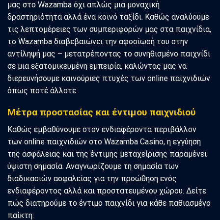
μας στο Wazamba όχι απλώς μια μοναχική
δραστηριότητα αλλά ένα κοινό ταξίδι. Καθώς αναλύουμε
τις λεπτομέρειες των συμπεριφορών μας στα παιχνίδια,
το Wazamba διαβεβαιώνει την αφοσίωσή του στην
αντίληψή μας – μετατρέποντας το συνηθισμένο παιχνίδι
σε μια εξατομικευμένη εμπειρία, καλώντας μας να
διερευνήσουμε καινούριες πτυχές των online παιχνιδιών
όπως ποτέ άλλοτε.
Μέτρα προστασίας και έντιμου παιχνιδιού
Καθώς εμβαθύνουμε στον ενδιαφέροντα περιβάλλον
των online παιχνιδιών στο Wazamba Casino, η εγγύηση
της ασφάλειας και της έντιμης μεταχείρισης παραμένει
ύψιστη σημασία. Αναγνωρίζουμε τη σημασία των
διαδικασιών ασφαλείας για την προώθηση ενός
ενδιαφέροντος αλλά και προστατευμένου χώρου. Δείτε
πώς διατηρούμε το έντιμο παιχνίδι για κάθε παθιασμένο
παίκτη: