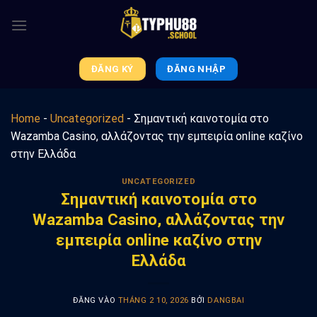
Bỏ
qua
nội
dung
ĐĂNG KÝ
ĐĂNG NHẬP
Home
-
Uncategorized
-
Σημαντική καινοτομία στο
Wazamba Casino, αλλάζοντας την εμπειρία online καζίνο
στην Ελλάδα
UNCATEGORIZED
Σημαντική καινοτομία στο
Wazamba Casino, αλλάζοντας την
εμπειρία online καζίνο στην
Ελλάδα
ĐĂNG VÀO
THÁNG 2 10, 2026
BỞI
DANGBAI