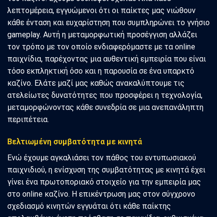
λεπτομέρεια, εγγυώμενοι ότι οι παίκτες μας νιώθουν
κάθε ένταση και ευχαρίστηση που συμπληρώνει το γνήσιο
gameplay. Αυτή η μεταμορφωτική προσέγγιση αλλάζει
τον τρόπο με τον οποίο ενδιαφερόμαστε με τα online
παιχνίδια, παρέχοντας μια αυθεντική εμπειρία που είναι
τόσο εκπληκτική όσο και η παρουσία σε ένα υπαρκτό
καζίνο. Ελάτε μαζί μας καθώς ανακαλύπτουμε τις
ατελείωτες δυνατότητες που προσφέρει η τεχνολογία,
μεταμορφώνοντας κάθε συνεδρία σε μια ανεπανάληπτη
περιπέτεια.
Βελτιωμένη συμβατότητα με κινητά
Ενώ έχουμε αγκαλιάσει τον πάθος του εντυπωσιακού
παιχνιδιού, η ενίσχυση της συμβατότητας με κινητά έχει
γίνει ένα πρωτοποριακό στοιχείο για την εμπειρία μας
στο online καζίνο. Η επικέντρωση μας στον σύγχρονο
σχεδιασμό κινητών εγγυάται ότι κάθε παίκτης