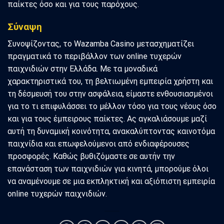
παίκτες όσο και για τους παρόχους.
Σύναψη
Συνοψίζοντας, το Wazamba Casino μετασχηματίζει
πραγματικά το περιβάλλον των online τυχερών
παιχνιδιών στην Ελλάδα. Με τα μοναδικά
χαρακτηριστικά του, τη βελτιωμένη εμπειρία χρήστη και
τη δέσμευσή του στην ασφάλεια, είμαστε ενθουσιασμένοι
για το τι επιφυλάσσει το μέλλον τόσο για τους νέους όσο
και για τους έμπειρους παίκτες. Ας αγκαλιάσουμε μαζί
αυτή τη δυναμική κοινότητα, ανακαλύπτοντας καινοτόμα
παιχνίδια και επωφελούμενοι από ενδιαφέρουσες
προσφορές. Καθώς βυθιζόμαστε σε αυτήν την
επανάσταση των παιχνιδιών για κινητά, μπορούμε όλοι
να αναμένουμε σε μια εκπληκτική και αξιόπιστη εμπειρία
online τυχερών παιχνιδιών.