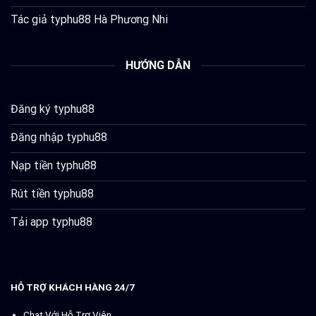
Tác giả typhu88 Hà Phương Nhi
HƯỚNG DẪN
Đăng ký typhu88
Đăng nhập typhu88
Nạp tiền typhu88
Rút tiền typhu88
Tải app typhu88
HỖ TRỢ KHÁCH HÀNG 24/7
Chat Với Hỗ Trợ Viên