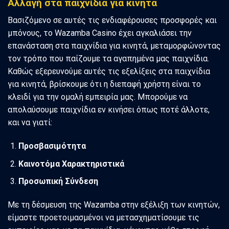
Αλλαγή στα παιχνίδια για κινητά
Βασιζόμενο σε αυτές τις ενδιαφέρουσες προσφορές και
μπόνους, το Wazamba Casino έχει αγκαλιάσει την
επανάσταση στα παιχνίδια για κινητά, μεταμορφώνοντας
τον τρόπο που παίζουμε τα αγαπημένα μας παιχνίδια.
Καθώς εξερευνούμε αυτές τις εξελίξεις στα παιχνίδια
για κινητά, βρίσκουμε ότι η διεπαφή χρήστη είναι το
κλειδί για την ομαλή εμπειρία μας. Μπορούμε να
απολαύσουμε παιχνίδια εν κινήσει όπως ποτέ άλλοτε,
και να γιατί:
Προσβασιμότητα
Καινοτόμα Χαρακτηριστικά
Προσωπική Σύνδεση
Με τη δέσμευση της Wazamba στην εξέλιξη των κινητών,
είμαστε προετοιμασμένοι να μετασχηματίσουμε τις