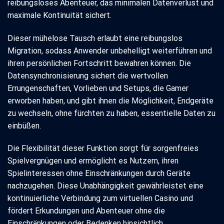
reibungsloses Abenteuer, das minimalen Datenverlust und
maximale Kontinuität sichert.
Dieser mühelose Tausch erlaubt eine reibungslos
Migration, sodass Anwender unbehelligt weiterführen und
ihren persönlichen Fortschritt bewahren können. Die
Datensynchronisierung sichert die wertvollen
Errungenschaften, Vorlieben und Setups, die Gamer
erworben haben, und gibt ihnen die Möglichkeit, Endgeräte
zu wechseln, ohne fürchten zu haben, essentielle Daten zu
einbüßen.
Die Flexibilität dieser Funktion sorgt für sorgenfreies
Spielvergnügen und ermöglicht es Nutzern, ihren
Spielinteressen ohne Einschränkungen durch Geräte
nachzugehen. Diese Unabhängigkeit gewährleistet eine
kontinuierliche Verbindung zum virtuellen Casino und
fördert Erkundungen und Abenteuer ohne die
Einschränkungen oder Bedenken hinsichtlich