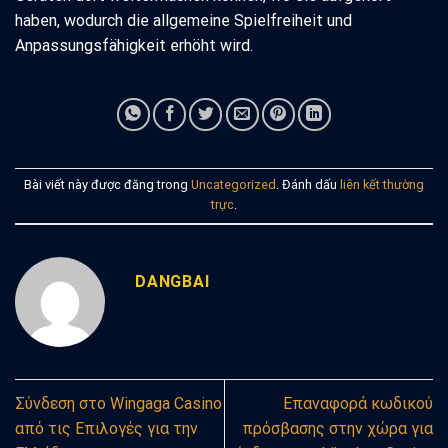
haben, wodurch die allgemeine Spielfreiheit und
Anpassungsfähigkeit erhöht wird.
Bài viết này được đăng trong
Uncategorized
. Đánh dấu
liên kết thường
trực
.
DANGBAI
Σύνδεση στο Wingaga Casino
Επαναφορά κωδικού
από τις Επιλογές για την
πρόσβασης στην χώρα για