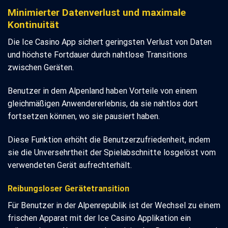
Minimierter Datenverlust und maximale
Kontinuität
Die Ice Casino App sichert geringsten Verlust von Daten
und höchste Fortdauer durch nahtlose Transitions
zwischen Geräten.
Benutzer in dem Alpenland haben Vorteile von einem
gleichmäßigen Anwendererlebnis, da sie nahtlos dort
fortsetzen können, wo sie pausiert haben.
Diese Funktion erhöht die Benutzerzufriedenheit, indem
sie die Unversehrtheit der Spielabschnitte losgelöst vom
verwendeten Gerät aufrechterhält.
Reibungsloser Gerätetransition
Für Benutzer in der Alpenrepublik ist der Wechsel zu einem
frischen Apparat mit der Ice Casino Applikation ein