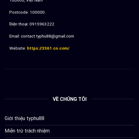
100000, Việt Nam
Postcode: 100000
Điện thoại: 0915963222
Email:
contact.typhu88@gmail.com
Website:
https://3361.cn.com/
Đối tác chiến lượt:
sx88
lv88
dh88
92lottery
VỀ CHÚNG TÔI
Giới thiệu typhu88
Miễn trừ trách nhiệm