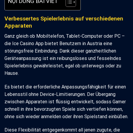
NỘI DUNG BÀI VIẾT
Verbessertes Spielerlebnis auf verschiedenen
Apparaten
Ganz gleich ob Mobiltelefon, Tablet-Computer oder PC –
die Ice Casino App bietet Benutzern in Austria eine
störungsfreie Einbindung. Dank dieser ganzheitlichen
Geräteanpassung ist ein reibungsloses und fesselndes
Spielerlebnis gewährleistet, egal ob unterwegs oder zu
Hause.
Es bietet die erforderliche Anpassungsfähigkeit für einen
Lebensstil ohne Device-Limitierungen. Der Übergang
zwischen Apparaten ist flüssig entwickelt, sodass Gamer
schnell in ihre bevorzugten Spiele sich vertiefen können,
ohne sich wieder anmelden oder ihren Spielstand einbüßen.
Diese Flexibilität entgegenkommt all jenen zugute, die