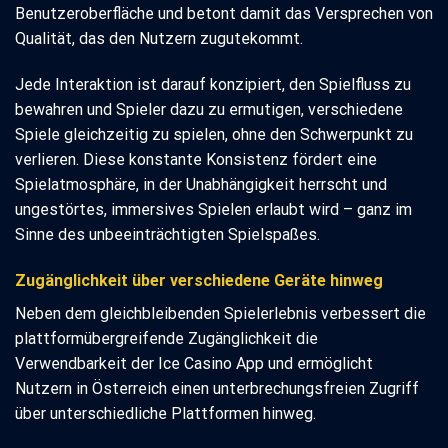
Benutzeroberfläche und betont damit das Versprechen von
Qualität, das den Nutzern zugutekommt.
Jede Interaktion ist darauf konzipiert, den Spielfluss zu
bewahren und Spieler dazu zu ermutigen, verschiedene
Spiele gleichzeitig zu spielen, ohne den Schwerpunkt zu
verlieren. Diese konstante Konsistenz fördert eine
Spielatmosphäre, in der Unabhängigkeit herrscht und
ungestörtes, immersives Spielen erlaubt wird – ganz im
Sinne des unbeeinträchtigten Spielspaßes.
Zugänglichkeit über verschiedene Geräte hinweg
Neben dem gleichbleibenden Spielerlebnis verbessert die
plattformübergreifende Zugänglichkeit die
Verwendbarkeit der Ice Casino App und ermöglicht
Nutzern in Österreich einen unterbrechungsfreien Zugriff
über unterschiedliche Plattformen hinweg.