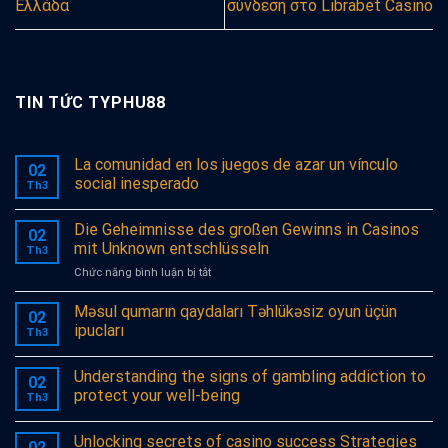
Ελλάδα
σύνδεση στο Librabet Casino
TIN TỨC TYPHU88
La comunidad en los juegos de azar un vínculo
02
social inesperado
Th3
Die Geheimnisse des großen Gewinns in Casinos
02
mit Unknown entschlüsseln
Th3
ở
Chức năng bình luận bị tắt
Die
Geheimnisse
Məsul qumarın qaydaları Təhlükəsiz oyun üçün
02
des
ipucları
Th3
großen
Gewinns
Understanding the signs of gambling addiction to
in
02
Casinos
protect your well-being
Th3
mit
Unknown
Unlocking secrets of casino success Strategies
entschlüsseln
02