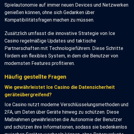
Spielautonomie auf immer neuen Devices und Netzwerken
genießen können, ohne sich Gedanken über
Kompatibilitätsfragen machen zu müssen.
Zusätzlich umfasst die innovative Strategie von Ice
Casino regelmäßige Updates und taktische
Partnerschaften mit Technologieführern. Diese Schritte
fördern ein flexibles System, in dem die Benutzer von
modernsten Features profitieren.
Häufig gestellte Fragen
Wie gewährleistet Ice Casino die Datensicherheit
geräteübergreifend?
Ice Casino nutzt moderne Verschlüsselungsmethoden und
2FA, um Daten über Geräte hinweg zu schützen. Diese
Maßnahmen gewährleisten die Autonomie der Benutzer
und schützen ihre Informationen, sodass sie bedenkenlos