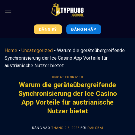
Bỏ
qua
nội
dung
ĐĂNG KÝ
ĐĂNG NHẬP
Home
-
Uncategorized
-
Warum die geräteübergreifende
Synchronisierung der Ice Casino App Vorteile für
austrianische Nutzer bietet
UNCATEGORIZED
Warum die geräteübergreifende
Synchronisierung der Ice Casino
App Vorteile für austrianische
Nutzer bietet
ĐĂNG VÀO
THÁNG 2 6, 2026
BỞI
DANGBAI