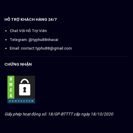
HỖ TRỢ KHÁCH HÀNG 24/7
Chat Với Hỗ Trợ Viên
Telegram: @typhu88nhacai
Email:
contact.typhu88@gmail.com
CHỨNG NHẬN
Giấy phép hoạt động số: 18/GP-BTTTT cấp ngày 18/10/2020