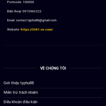
Postcode: 100000
Điện thoại: 0915963222
Email:
contact.typhu88@gmail.com
Website:
https://3361.cn.com/
Đối tác chiến lượt:
sx88
lv88
dh88
92lottery
VỀ CHÚNG TÔI
Giới thiệu typhu88
Miễn trừ trách nhiệm
Điều khoản điều kiện