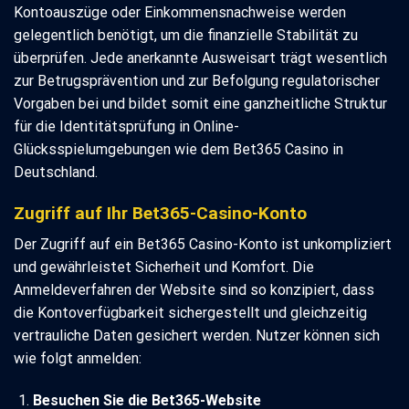
Kontoauszüge oder Einkommensnachweise werden
gelegentlich benötigt, um die finanzielle Stabilität zu
überprüfen. Jede anerkannte Ausweisart trägt wesentlich
zur Betrugsprävention und zur Befolgung regulatorischer
Vorgaben bei und bildet somit eine ganzheitliche Struktur
für die Identitätsprüfung in Online-
Glücksspielumgebungen wie dem Bet365 Casino in
Deutschland.
Zugriff auf Ihr Bet365-Casino-Konto
Der Zugriff auf ein Bet365 Casino-Konto ist unkompliziert
und gewährleistet Sicherheit und Komfort. Die
Anmeldeverfahren der Website sind so konzipiert, dass
die Kontoverfügbarkeit sichergestellt und gleichzeitig
vertrauliche Daten gesichert werden. Nutzer können sich
wie folgt anmelden:
Besuchen Sie die Bet365-Website