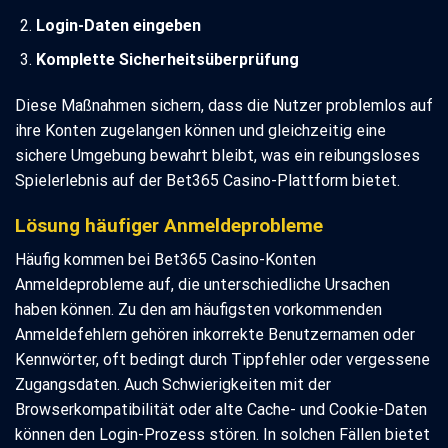
Login-Daten eingeben
Komplette Sicherheitsüberprüfung
Diese Maßnahmen sichern, dass die Nutzer problemlos auf
ihre Konten zugelangen können und gleichzeitig eine
sichere Umgebung bewahrt bleibt, was ein reibungsloses
Spielerlebnis auf der Bet365 Casino-Plattform bietet.
Lösung häufiger Anmeldeprobleme
Häufig kommen bei Bet365 Casino-Konten
Anmeldeprobleme auf, die unterschiedliche Ursachen
haben können. Zu den am häufigsten vorkommenden
Anmeldefehlern gehören inkorrekte Benutzernamen oder
Kennwörter, oft bedingt durch Tippfehler oder vergessene
Zugangsdaten. Auch Schwierigkeiten mit der
Browserkompatibilität oder alte Cache- und Cookie-Daten
können den Login-Prozess stören. In solchen Fällen bietet