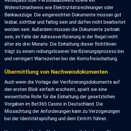
Reisepass oder Personalausweis sowie ein
Wohnsitznachweis wie Elektrizitätsrechnungen oder
Bankauszüge. Die eingereichten Dokumente müssen gut
lesbar, sichtbar und farbig sein und dürfen nicht bearbeitet
worden sein. Außerdem müssen die Dokumente zeitnah
sein, im Falle der Adressverifizierung in der Regel nicht
älter als drei Monate. Die Einhaltung dieser Richtlinien
trägt zu einem reibungsloseren Verifizierungsprozess bei
und verringert Wartezeiten bei der Kontofreischaltung.
Übermittlung von Nachweisdokumenten
Auch wenn die Vorlage der Verifizierungsdokumente auf
den ersten Blick einfach erscheint, spielt sie eine
wesentliche Rolle für die Einhaltung der gesetzlichen
Vorgaben im Bet365 Casino in Deutschland. Die
Missachtung der Anforderungen kann zu Verzögerungen
bei der Identitätsprüfung und dem Eintritt führen.