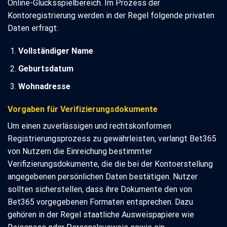
Online-Glücksspielbereich. Im Prozess der
Kontoregistrierung werden in der Regel folgende privaten
Daten erfragt:
Vollständiger Name
Geburtsdatum
Wohnadresse
Vorgaben für Verifizierungsdokumente
Um einen zuverlässigen und rechtskonformen
Registrierungsprozess zu gewährleisten, verlangt Bet365
von Nutzern die Einreichung bestimmter
Verifizierungsdokumente, die die bei der Kontoerstellung
angegebenen persönlichen Daten bestätigen. Nutzer
sollten sicherstellen, dass ihre Dokumente den von
Bet365 vorgegebenen Formaten entsprechen. Dazu
gehören in der Regel staatliche Ausweispapiere wie