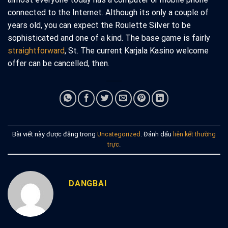
connected to the Internet. Although its only a couple of
years old, you can expect the Roulette Silver to be
sophisticated and one of a kind. The base game is fairly
straightforward
, St. The current Karjala Kasino welcome
offer can be cancelled, then.
Bài viết này được đăng trong
Uncategorized
. Đánh dấu
liên kết thường
trực
.
DANGBAI