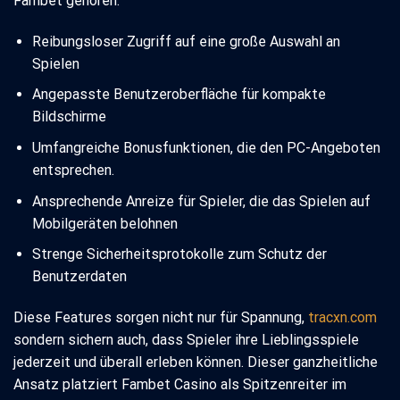
Fambet gehören:
Reibungsloser Zugriff auf eine große Auswahl an
Spielen
Angepasste Benutzeroberfläche für kompakte
Bildschirme
Umfangreiche Bonusfunktionen, die den PC-Angeboten
entsprechen.
Ansprechende Anreize für Spieler, die das Spielen auf
Mobilgeräten belohnen
Strenge Sicherheitsprotokolle zum Schutz der
Benutzerdaten
Diese Features sorgen nicht nur für Spannung,
tracxn.com
sondern sichern auch, dass Spieler ihre Lieblingsspiele
jederzeit und überall erleben können. Dieser ganzheitliche
Ansatz platziert Fambet Casino als Spitzenreiter im