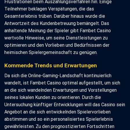
Frustrationen beim Auszahlungsverfahren hin. Einige
Teilnehmer beklagen Verspätungen, die das
Gesamterlebnis trüben. Darüber hinaus wurde die
Antwortzeit des Kundenbetreuung bemängelt. Das
anhaltende Meinung der Spieler gibt Fambet Casino
wertvolle Hinweise, um seine Dienstleistungen zu
optimieren und den Vorlieben und Bedürfnissen der
heimischen Spielergemeinschaft zu genügen.
Kommende Trends und Erwartungen
Da sich die Online-Gaming-Landschaft kontinuierlich
wandelt, ist Fambet Casino optimal aufgestellt, um sich
an die sich wandelnden Erwartungen und Vorstellungen
seines lokalen Kunden zu orientieren. Durch die
Untersuchung künftiger Entwicklungen will das Casino sein
Angebot an die sich entwickelnden Spielervorlieben
abstimmen und so ein personalisiertes Spielerlebnis
gewährleisten. Zu den prognostizierten Fortschritten