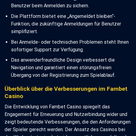
Benutzer beim Anmelden zu sichern.
Die Plattform bietet eine „Angemeldet bleiben“-
Funktion, die zukünftige Anmeldungen für Benutzer
simplifiziert.
Bei Anmelde- oder technischen Problemen steht Ihnen
sofortiger Support zur Verfügung.
Das anwenderfreundliche Design verbessert die
Navigation und garantiert einen störungsfreien
Übergang von der Registrierung zum Spielablauf.
Überblick über die Verbesserungen im Fambet
Casino
Die Entwicklung von Fambet Casino spiegelt das
Engagement für Erneuerung und Nutzerbindung wider und
zeigt bedeutende Verbesserungen, die den Anforderungen
der Spieler gerecht werden. Der Ansatz des Casinos bei