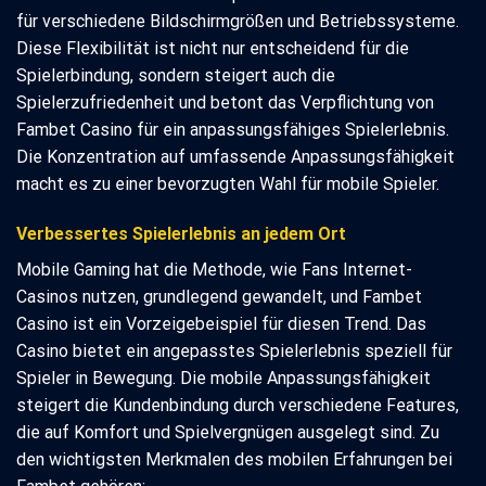
für verschiedene Bildschirmgrößen und Betriebssysteme.
Diese Flexibilität ist nicht nur entscheidend für die
Spielerbindung, sondern steigert auch die
Spielerzufriedenheit und betont das Verpflichtung von
Fambet Casino für ein anpassungsfähiges Spielerlebnis.
Die Konzentration auf umfassende Anpassungsfähigkeit
macht es zu einer bevorzugten Wahl für mobile Spieler.
Verbessertes Spielerlebnis an jedem Ort
Mobile Gaming hat die Methode, wie Fans Internet-
Casinos nutzen, grundlegend gewandelt, und Fambet
Casino ist ein Vorzeigebeispiel für diesen Trend. Das
Casino bietet ein angepasstes Spielerlebnis speziell für
Spieler in Bewegung. Die mobile Anpassungsfähigkeit
steigert die Kundenbindung durch verschiedene Features,
die auf Komfort und Spielvergnügen ausgelegt sind. Zu
den wichtigsten Merkmalen des mobilen Erfahrungen bei