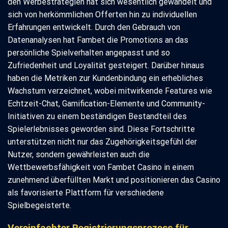
den Werbestrategien hat sich wesentlich gewandelt und
sich von herkömmlichen Offerten hin zu individuellen
Erfahrungen entwickelt. Durch den Gebrauch von
Datenanalysen hat Fambet die Promotions an das
persönliche Spielverhalten angepasst und so
Zufriedenheit und Loyalität gesteigert. Darüber hinaus
haben die Metriken zur Kundenbindung ein erhebliches
Wachstum verzeichnet, wobei mitwirkende Features wie
Echtzeit-Chat, Gamification-Elemente und Community-
Initiativen zu einem beständigen Bestandteil des
Spielerlebnisses geworden sind. Diese Fortschritte
unterstützen nicht nur das Zugehörigkeitsgefühl der
Nutzer, sondern gewährleisten auch die
Wettbewerbsfähigkeit von Fambet Casino in einem
zunehmend überfüllten Markt und positionieren das Casino
als favorisierte Plattform für verschiedene
Spielbegeisterte.
Vereinfachter Registrierungsprozess für