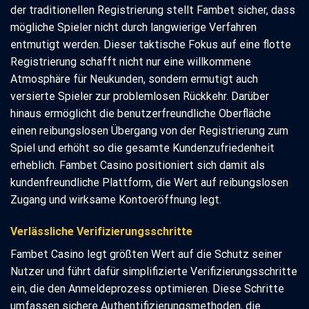
der traditionellen Registrierung stellt Fambet sicher, dass
mögliche Spieler nicht durch langwierige Verfahren
entmutigt werden. Dieser taktische Fokus auf eine flotte
Registrierung schafft nicht nur eine willkommene
Atmosphäre für Neukunden, sondern ermutigt auch
versierte Spieler zur problemlosen Rückkehr. Darüber
hinaus ermöglicht die benutzerfreundliche Oberfläche
einen reibungslosen Übergang von der Registrierung zum
Spiel und erhöht so die gesamte Kundenzufriedenheit
erheblich. Fambet Casino positioniert sich damit als
kundenfreundliche Plattform, die Wert auf reibungslosen
Zugang und wirksame Kontoeröffnung legt.
Verlässliche Verifizierungsschritte
Fambet Casino legt größten Wert auf die Schutz seiner
Nutzer und führt dafür simplifizierte Verifizierungsschritte
ein, die den Anmeldeprozess optimieren. Diese Schritte
umfassen sichere Authentifizierungsmethoden, die