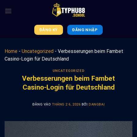
Bỏ
qua
nội
dung
ĐĂNG KÝ
ĐĂNG NHẬP
Home
-
Uncategorized
-
Verbesserungen beim Fambet
Casino-Login für Deutschland
UNCATEGORIZED
Verbesserungen beim Fambet
Casino-Login für Deutschland
ĐĂNG VÀO
THÁNG 2 6, 2026
BỞI
DANGBAI