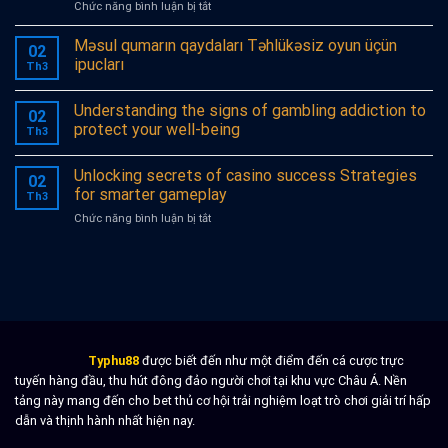
ở
Chức năng bình luận bị tắt
Die
Geheimnisse
Məsul qumarın qaydaları Təhlükəsiz oyun üçün
02
des
ipucları
Th3
großen
Gewinns
Understanding the signs of gambling addiction to
in
02
Casinos
protect your well-being
Th3
mit
Unknown
Unlocking secrets of casino success Strategies
entschlüsseln
02
for smarter gameplay
Th3
ở
Chức năng bình luận bị tắt
Unlocking
secrets
of
casino
success
Strategies
for
smarter
Typhu88
được biết đến như một điểm đến cá cược trực
gameplay
tuyến hàng đầu, thu hút đông đảo người chơi tại khu vực Châu Á. Nền
tảng này mang đến cho bet thủ cơ hội trải nghiệm loạt trò chơi giải trí hấp
dẫn và thịnh hành nhất hiện nay.