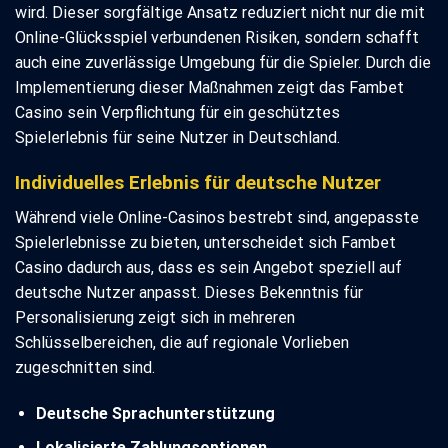
wird. Dieser sorgfältige Ansatz reduziert nicht nur die mit
Online-Glücksspiel verbundenen Risiken, sondern schafft
auch eine zuverlässige Umgebung für die Spieler. Durch die
Implementierung dieser Maßnahmen zeigt das Fambet
Casino sein Verpflichtung für ein geschütztes
Spielerlebnis für seine Nutzer in Deutschland.
Individuelles Erlebnis für deutsche Nutzer
Während viele Online-Casinos bestrebt sind, angepasste
Spielerlebnisse zu bieten, unterscheidet sich Fambet
Casino dadurch aus, dass es sein Angebot speziell auf
deutsche Nutzer anpasst. Dieses Bekenntnis für
Personalisierung zeigt sich in mehreren
Schlüsselbereichen, die auf regionale Vorlieben
zugeschnitten sind.
Deutsche Sprachunterstützung
Lokalisierte Zahlungsoptionen