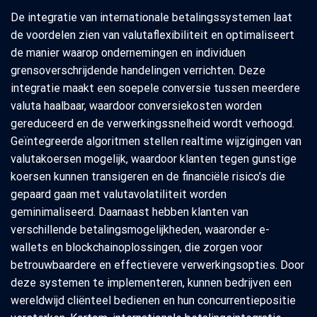
De integratie van internationale betalingssystemen laat
de voordelen zien van valutaflexibiliteit en optimaliseert
de manier waarop ondernemingen en individuen
grensoverschrijdende handelingen verrichten. Deze
integratie maakt een soepele conversie tussen meerdere
valuta haalbaar, waardoor conversiekosten worden
gereduceerd en de verwerkingssnelheid wordt verhoogd.
Geïntegreerde algoritmen stellen realtime wijzigingen van
valutakoersen mogelijk, waardoor klanten tegen gunstige
koersen kunnen transigeren en de financiële risico’s die
gepaard gaan met valutavolatiliteit worden
geminimaliseerd. Daarnaast hebben klanten van
verschillende betalingsmogelijkheden, waaronder e-
wallets en blockchainoplossingen, die zorgen voor
betrouwbaardere en effectievere verwerkingsopties. Door
deze systemen te implementeren, kunnen bedrijven een
wereldwijd cliënteel bedienen en hun concurrentiepositie