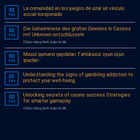
La comunidad en los juegos de azar un vínculo
02
social inesperado
Th3
Die Geheimnisse des großen Gewinns in Casinos
02
mit Unknown entschlüsseln
Th3
ở
Chức năng bình luận bị tắt
Die
Geheimnisse
Məsul qumarın qaydaları Təhlükəsiz oyun üçün
02
des
ipucları
Th3
großen
Gewinns
Understanding the signs of gambling addiction to
in
02
Casinos
protect your well-being
Th3
mit
Unknown
Unlocking secrets of casino success Strategies
entschlüsseln
02
for smarter gameplay
Th3
ở
Chức năng bình luận bị tắt
Unlocking
secrets
of
casino
success
Strategies