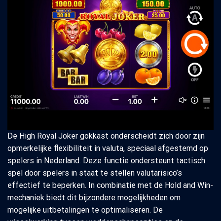
De High Royal Joker gokkast onderscheidt zich door zijn
opmerkelijke flexibiliteit in valuta, speciaal afgestemd op
spelers in Nederland. Deze functie ondersteunt tactisch
spel door spelers in staat te stellen valutarisico’s
effectief te beperken. In combinatie met de Hold and Win-
mechaniek biedt dit bijzondere mogelijkheden om
mogelijke uitbetalingen te optimaliseren. De