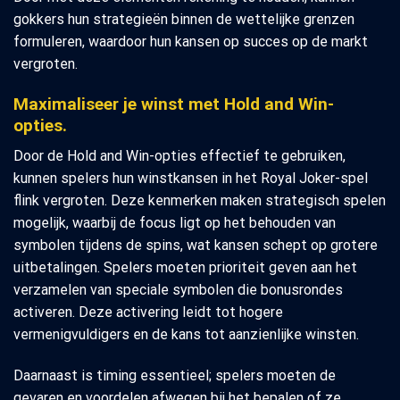
gokkers hun strategieën binnen de wettelijke grenzen
formuleren, waardoor hun kansen op succes op de markt
vergroten.
Maximaliseer je winst met Hold and Win-
opties.
Door de Hold and Win-opties effectief te gebruiken,
kunnen spelers hun winstkansen in het Royal Joker-spel
flink vergroten. Deze kenmerken maken strategisch spelen
mogelijk, waarbij de focus ligt op het behouden van
symbolen tijdens de spins, wat kansen schept op grotere
uitbetalingen. Spelers moeten prioriteit geven aan het
verzamelen van speciale symbolen die bonusrondes
activeren. Deze activering leidt tot hogere
vermenigvuldigers en de kans tot aanzienlijke winsten.
Daarnaast is timing essentieel; spelers moeten de
gevaren en voordelen afwegen bij het bepalen of ze