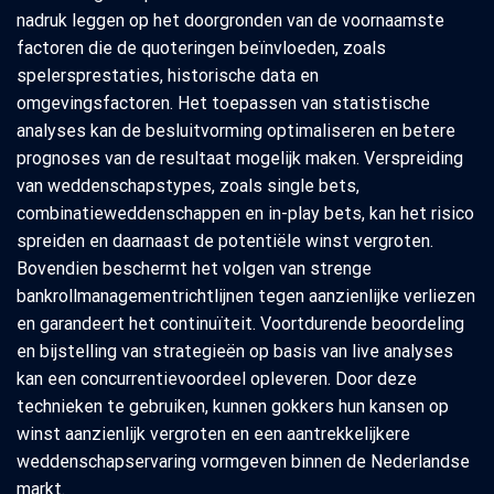
nadruk leggen op het doorgronden van de voornaamste
factoren die de quoteringen beïnvloeden, zoals
spelersprestaties, historische data en
omgevingsfactoren. Het toepassen van statistische
analyses kan de besluitvorming optimaliseren en betere
prognoses van de resultaat mogelijk maken. Verspreiding
van weddenschapstypes, zoals single bets,
combinatieweddenschappen en in-play bets, kan het risico
spreiden en daarnaast de potentiële winst vergroten.
Bovendien beschermt het volgen van strenge
bankrollmanagementrichtlijnen tegen aanzienlijke verliezen
en garandeert het continuïteit. Voortdurende beoordeling
en bijstelling van strategieën op basis van live analyses
kan een concurrentievoordeel opleveren. Door deze
technieken te gebruiken, kunnen gokkers hun kansen op
winst aanzienlijk vergroten en een aantrekkelijkere
weddenschapservaring vormgeven binnen de Nederlandse
markt.