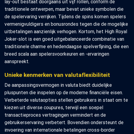
lay-out bestaat doorgaans uit vijf rollen, conform de
traditionele ontwerpen, maar bevat unieke symbolen die
de spelervaring verrijken. Tijdens de spins komen spelers
vermenigvuldigers en bonusrondes tegen die de mogelijke
uitbetalingen aanzienlijk verhogen. Kortom, het High Royal
Joker-slot is een goed uitgebalanceerde combinatie van
traditionele charme en hedendaagse spelverfijning, die een
breed scala aan spelersvoorkeuren en -ervaringen
aanspreekt.
Unieke kenmerken van valutaflexibiliteit
De aanpassingsvermogen in valuta biedt duidelijke
pluspunten die inspelen op de moderne financiële eisen.
Verbeterde valutaopties stellen gebruikers in staat om te
kiezen uit diverse coupures, terwijl een soepel
transactieproces vertragingen vermindert en de
gebruikerservaring verbetert. Bovendien ondersteunt de
invoering van internationale betalingen cross-border