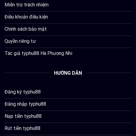
Miễn trừ trách nhiệm
Điều khoản điều kiện
Chính sách bảo mật
Quyền riêng tư
Tác giả typhu88 Hà Phương Nhi
HƯỚNG DẪN
Đăng ký typhu88
Đăng nhập typhu88
Nạp tiền typhu88
Rút tiền typhu88