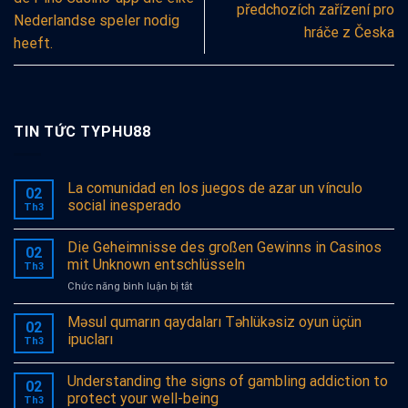
předchozích zařízení pro
Nederlandse speler nodig
hráče z Česka
heeft.
TIN TỨC TYPHU88
La comunidad en los juegos de azar un vínculo
02
social inesperado
Th3
Die Geheimnisse des großen Gewinns in Casinos
02
mit Unknown entschlüsseln
Th3
ở
Chức năng bình luận bị tắt
Die
Geheimnisse
Məsul qumarın qaydaları Təhlükəsiz oyun üçün
02
des
ipucları
Th3
großen
Gewinns
Understanding the signs of gambling addiction to
in
02
Casinos
protect your well-being
Th3