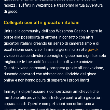
ragazzi. Tuffati in Wazamba e trasforma la tua avventura
di gioco.
Collegati con altri giocatori italiani
Unirsi alla community dell’app Wazamba Casino ti apre le
porte alla possibilità di entrare in contatto con altri
giocatori italiani, creando un senso di cameratismo e di
eccitazione condiviso. Ti immergerai in una rete
gov.uk
vivace in cui condividere consigli di gioco non significa solo
migliorare le tue abilità, ma anche coltivare amicizie.
Questa vivace community prospera grazie all’innovazione,
riunendo giocatori che abbracciano il brivido del gioco
online e non hanno paura di superare i propri limiti.
Immagina di partecipare a competizioni amichevoli che
mettono alla prova le tue strategie contro altri giocatori
appassionati. Queste competizioni non si limitano a
vincere, ma permettono di imparare e crescere insieme a