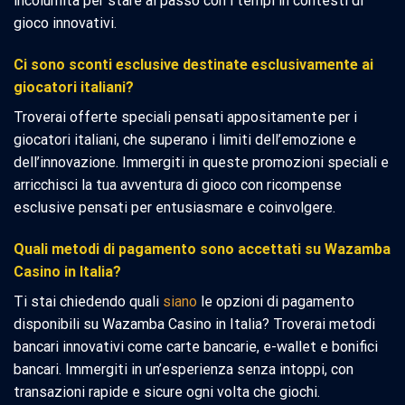
incolumità per stare al passo con i tempi in contesti di
gioco innovativi.
Ci sono sconti esclusive destinate esclusivamente ai
giocatori italiani?
Troverai offerte speciali pensati appositamente per i
giocatori italiani, che superano i limiti dell’emozione e
dell’innovazione. Immergiti in queste promozioni speciali e
arricchisci la tua avventura di gioco con ricompense
esclusive pensati per entusiasmare e coinvolgere.
Quali metodi di pagamento sono accettati su Wazamba
Casino in Italia?
Ti stai chiedendo quali
siano
le opzioni di pagamento
disponibili su Wazamba Casino in Italia? Troverai metodi
bancari innovativi come carte bancarie, e-wallet e bonifici
bancari. Immergiti in un’esperienza senza intoppi, con
transazioni rapide e sicure ogni volta che giochi.