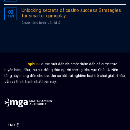
mit
Unknown
Unlocking secrets of casino success Strategies
entschlüsseln
02
for smarter gameplay
Th3
ở
Chức năng bình luận bị tắt
Unlocking
secrets
of
casino
success
Strategies
for
smarter
Typhu88
được biết đến như một điểm đến cá cược trực
gameplay
tuyến hàng đầu, thu hút đông đảo người chơi tại khu vực Châu Á. Nền
tảng này mang đến cho bet thủ cơ hội trải nghiệm loạt trò chơi giải trí hấp
dẫn và thịnh hành nhất hiện nay.
LIÊN HỆ