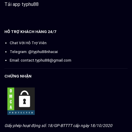
Tải app typhu88
HỖ TRỢ KHÁCH HÀNG 24/7
Chat Với Hỗ Trợ Viên
Telegram: @typhu88nhacai
Email:
contact.typhu88@gmail.com
CHỨNG NHẬN
Giấy phép hoạt động số: 18/GP-BTTTT cấp ngày 18/10/2020