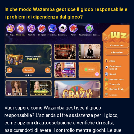
In che modo Wazamba gestisce il gioco responsabile e
i problemi di dipendenza dal gioco?
Vuoi sapere come Wazamba gestisce il gioco
responsabile? L’azienda offre assistenza per il gioco,
come opzioni di autoesclusione e verifiche di realtà,
assicurandoti di avere il controllo mentre giochi. Le sue