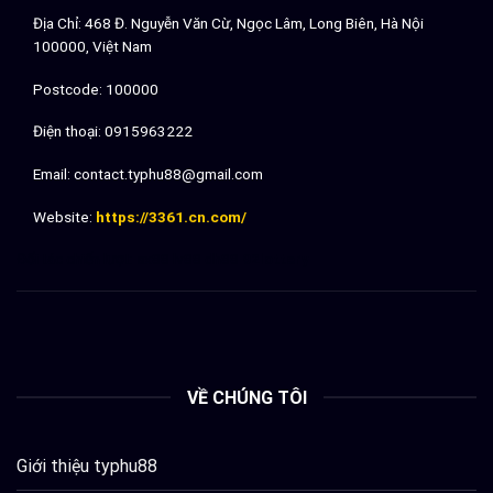
Địa Chỉ: 468 Đ. Nguyễn Văn Cừ, Ngọc Lâm, Long Biên, Hà Nội
100000, Việt Nam
Postcode: 100000
Điện thoại: 0915963222
Email:
contact.typhu88@gmail.com
Website:
https://3361.cn.com/
Đối tác chiến lượt:
sx88
lv88
dh88
92lottery
VỀ CHÚNG TÔI
Giới thiệu typhu88