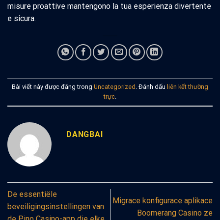
misure proattive mantengono la tua esperienza divertente
e sicura.
Bài viết này được đăng trong
Uncategorized
. Đánh dấu
liên kết thường
trực
.
DANGBAI
De essentiële
Migrace konfigurace aplikace
beveiligingsinstellingen van
Boomerang Casino ze
de Pino Casino-app die elke