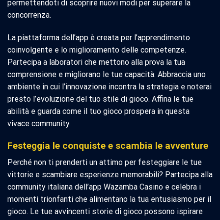
permettendoti di scoprire nuovi modi per superare la
concorrenza.
La piattaforma dell’app è creata per l’apprendimento
coinvolgente e lo miglioramento delle competenze.
Partecipa a laboratori che mettono alla prova la tua
comprensione e migliorano le tue capacità. Abbraccia uno
ambiente in cui l’innovazione incontra la strategia e noterai
presto l’evoluzione del tuo stile di gioco. Affina le tue
abilità e guarda come il tuo gioco prospera in questa
vivace community.
Festeggia le conquiste e scambia le avventure
Perché non ti prenderti un attimo per festeggiare le tue
vittorie e scambiare esperienze memorabili? Partecipa alla
community italiana dell’app Wazamba Casino e celebra i
momenti trionfanti che alimentano la tua entusiasmo per il
gioco. Le tue avvincenti storie di gioco possono ispirare