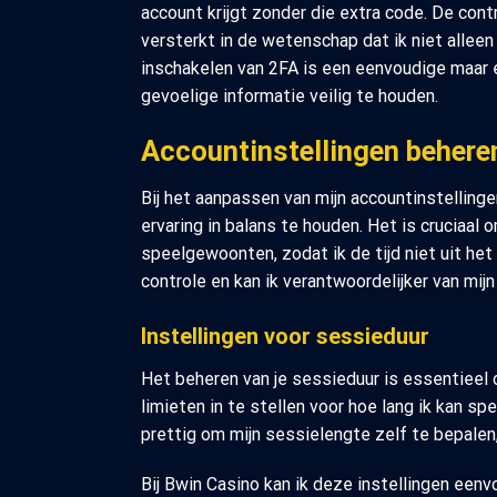
account krijgt zonder die extra code. De contr
versterkt in de wetenschap dat ik niet allee
inschakelen van 2FA is een eenvoudige maar 
gevoelige informatie veilig te houden.
Accountinstellingen behere
Bij het aanpassen van mijn accountinstelling
ervaring in balans te houden. Het is cruciaal o
speelgewoonten, zodat ik de tijd niet uit het
controle en kan ik verantwoordelijker van mij
Instellingen voor sessieduur
Het beheren van je sessieduur is essentieel 
limieten in te stellen voor hoe lang ik kan spe
prettig om mijn sessielengte zelf te bepalen, 
Bij Bwin Casino kan ik deze instellingen eenv