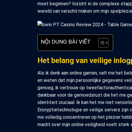
moet beginnen? Inzicht in de complexe stappe
wereld van verschil maken om mijn spelplezi
NỘI DUNG BÀI VIẾT
Het belang van veilige inlo
Als ik denk aan online gamen, valt me het bel
en weten dat mijn persoonlijke gegevens veili
genoeg; ik vertrouw op tweefactorauthenticati
dankbaar voor de gemoedsrust die het me geeft
identiteit cruciaal. Ik kan het me niet veroor
Encryptietechnologie en veilige servers zijn
me volledig concentreren op het plezier heb
macht over mijn online veiligheid voelt sterk 