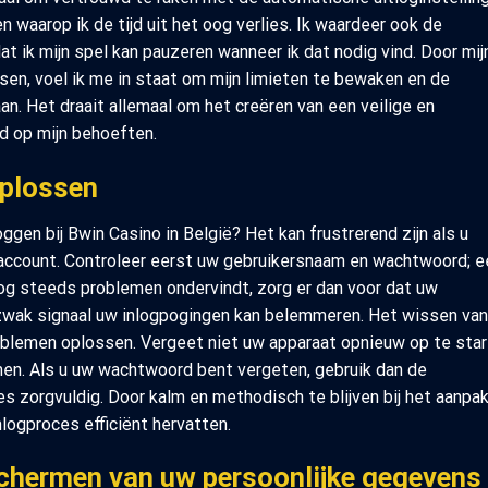
aarop ik de tijd uit het oog verlies. Ik waardeer ook de
t ik mijn spel kan pauzeren wanneer ik dat nodig vind. Door mij
sen, voel ik me in staat om mijn limieten te bewaken en de
an. Het draait allemaal om het creëren van een veilige en
 op mijn behoeften.
oplossen
gen bij Bwin Casino in België? Het kan frustrerend zijn als u
 account. Controleer eerst uw gebruikersnaam en wachtwoord; e
nog steeds problemen ondervindt, zorg er dan voor dat uw
n zwak signaal uw inlogpogingen kan belemmeren. Het wissen va
blemen oplossen. Vergeet niet uw apparaat opnieuw op te star
men. Als u uw wachtwoord bent vergeten, gebruik dan de
s zorgvuldig. Door kalm en methodisch te blijven bij het aanpa
nlogproces efficiënt hervatten.
chermen van uw persoonlijke gegevens