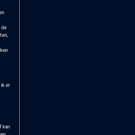
en
n de
ten;
kken
ik er
f kan
gen,