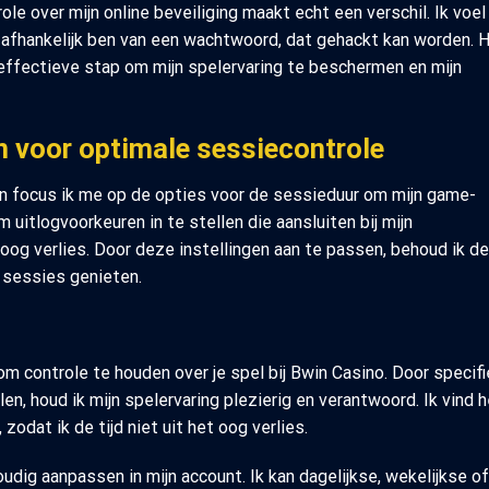
ole over mijn online beveiliging maakt echt een verschil. Ik voe
n afhankelijk ben van een wachtwoord, dat gehackt kan worden. 
effectieve stap om mijn spelervaring te beschermen en mijn
n voor optimale sessiecontrole
en focus ik me op de opties voor de sessieduur om mijn game-
m uitlogvoorkeuren in te stellen die aansluiten bij mijn
 oog verlies. Door deze instellingen aan te passen, behoud ik de
n sessies genieten.
om controle te houden over je spel bij Bwin Casino. Door specif
len, houd ik mijn spelervaring plezierig en verantwoord. Ik vind 
zodat ik de tijd niet uit het oog verlies.
oudig aanpassen in mijn account. Ik kan dagelijkse, wekelijkse of