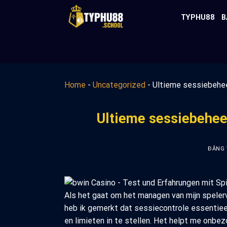
Bỏ
TYPHU88
B
qua
nội
dung
Home
-
Uncategorized
-
Ultieme sessiebeheer
Ultieme sessiebeheer
ĐĂNG
Als het gaat om het managen van mijn spelerva
heb ik gemerkt dat sessiecontrole essentieel
en limieten in te stellen. Het helpt me onbez