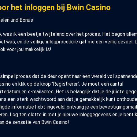
or het inloggen bij Bwin Casino
o, was ik een beetje twijfelend over het proces. Het begon alle
l was, en de veilige inlogprocedure gaf me een veilig gevoel. 
k voor jou makkelijk is!
 simpel proces dat de deur opent naar een wereld vol spannend
sino en klik op de knop ‘Registreren’. Je moet een aantal
rtedatum en e-mailadres. Het is belangrijk dat je de juiste geg
lgens een sterk wachtwoord aan dat je gemakkelijk kunt onthoude
digde informatie hebt ingevuld, ontvang je een bevestigingsmail.
iëren. Log ten slotte in met je nieuwe inloggegevens en je bent k
an de sensatie van Bwin Casino!