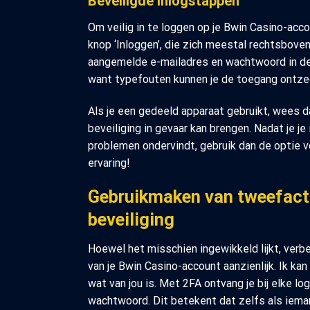
Beveiligde inlogstappen
Om veilig in te loggen op je Bwin Casino-acc
knop ‘Inloggen’, die zich meestal rechtsboven b
aangemelde e-mailadres en wachtwoord in de
want typefouten kunnen je de toegang ontze
Als je een gedeeld apparaat gebruikt, wees da
beveiliging in gevaar kan brengen. Nadat je je
problemen ondervindt, gebruik dan de optie v
ervaring!
Gebruikmaken van tweefact
beveiliging
Hoewel het misschien ingewikkeld lijkt, verb
van je Bwin Casino-account aanzienlijk. Ik k
wat van jou is. Met 2FA ontvang je bij elke lo
wachtwoord. Dit betekent dat zelfs als ieman