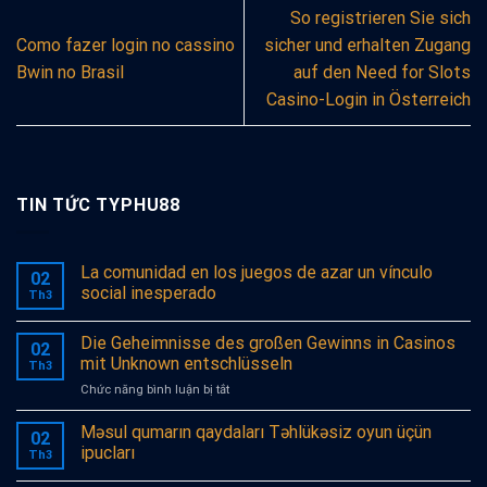
So registrieren Sie sich
Como fazer login no cassino
sicher und erhalten Zugang
Bwin no Brasil
auf den Need for Slots
Casino-Login in Österreich
TIN TỨC TYPHU88
La comunidad en los juegos de azar un vínculo
02
social inesperado
Th3
Die Geheimnisse des großen Gewinns in Casinos
02
mit Unknown entschlüsseln
Th3
ở
Chức năng bình luận bị tắt
Die
Geheimnisse
Məsul qumarın qaydaları Təhlükəsiz oyun üçün
02
des
ipucları
Th3
großen
Gewinns