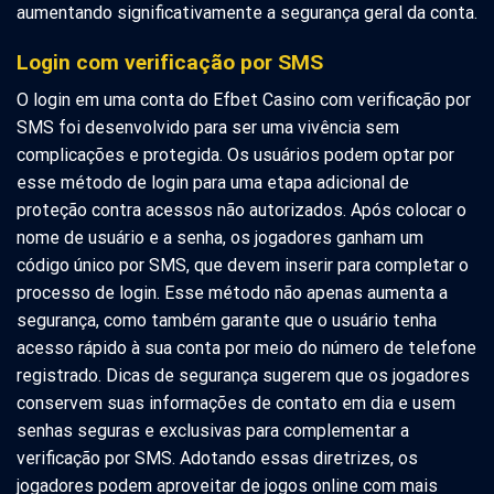
aumentando significativamente a segurança geral da conta.
Login com verificação por SMS
O login em uma conta do Efbet Casino com verificação por
SMS foi desenvolvido para ser uma vivência sem
complicações e protegida. Os usuários podem optar por
esse método de login para uma etapa adicional de
proteção contra acessos não autorizados. Após colocar o
nome de usuário e a senha, os jogadores ganham um
código único por SMS, que devem inserir para completar o
processo de login. Esse método não apenas aumenta a
segurança, como também garante que o usuário tenha
acesso rápido à sua conta por meio do número de telefone
registrado. Dicas de segurança sugerem que os jogadores
conservem suas informações de contato em dia e usem
senhas seguras e exclusivas para complementar a
verificação por SMS. Adotando essas diretrizes, os
jogadores podem aproveitar de jogos online com mais