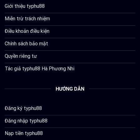
Giới thiệu typhu88
Miễn trừ trách nhiệm
Điều khoản điều kiện
Chính sách bảo mật
Quyền riêng tư
Tác giả typhu88 Hà Phương Nhi
HƯỚNG DẪN
Đăng ký typhu88
Đăng nhập typhu88
Nạp tiền typhu88