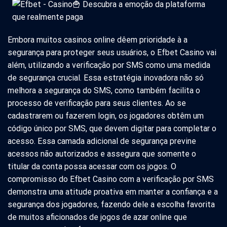
Embora muitos casinos online dêem prioridade à a
segurança para proteger seus usuários, o Efbet Casino vai
além, utilizando a verificação por SMS como uma medida
de segurança crucial. Essa estratégia inovadora não só
melhora a segurança do SMS, como também facilita o
processo de verificação para seus clientes. Ao se
cadastrarem ou fazerem login, os jogadores obtêm um
código único por SMS, que devem digitar para completar o
acesso. Essa camada adicional de segurança previne
acessos não autorizados e assegura que somente o
titular da conta possa acessar com os jogos. O
compromisso do Efbet Casino com a verificação por SMS
demonstra uma atitude proativa em manter a confiança e a
segurança dos jogadores, fazendo dele a escolha favorita
de muitos aficionados de jogos de azar online que