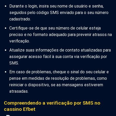
Durante o login, insira seu nome de usuário e senha,
seguidos pelo código SMS enviado para o seu número
cadastrado.
Certifique-se de que seu número de celular esteja
preciso e no formato adequado para prevenir atrasos na
verificação.
Atualize suas informações de contato atualizadas para
assegurar acesso fácil à sua conta via verificação por
SMS.
Em caso de problemas, cheque o sinal do seu celular e
pense em medidas de resolução de problemas, como
reiniciar o dispositivo, se as mensagens estiverem
atrasadas.
Compreendendo a verificação por SMS no
cassino Efbet