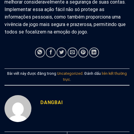
melhorar consideravelmente a segurança de suas contas.
Implementar essa ação fácil não só protege as
informações pessoais, como também proporciona uma
vivência de jogo mais segura e prazerosa, permitindo que
todos se focalizem na emoção do jogo.
Bài viết này được đăng trong
Uncategorized
. Đánh dấu
liên kết thường
trực
.
DANGBAI