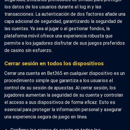
los datos de los usuarios durante el log in y las
transacciones. La autenticación de dos factores añade una
capa adicional de seguridad, garantizando la seguridad de
las cuentas. Ya sea al jugar o al gestionar fondos, la
plataforma móvil ofrece una experiencia robusta que
permite a los jugadores disfrutar de sus juegos preferidos
de casino sin esfuerzo.
Cerrar sesión en todos los dispositivos
Cerrar una cuenta en Bet365 en cualquier dispositivo es un
procedimiento simple que garantiza a los usuarios el
control de su sesión de apuestas. Al cerrar sesión, los
jugadores aumentan la seguridad de su cuenta y controlan
el acceso a sus dispositivos de forma eficaz. Esto es
esencial para proteger la información personal y asegurar
una experiencia segura de juego en línea.