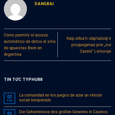
DANGBAI
Cómo permitir el acceso
Kaip atkurti slaptažodį ir
automático de datos al sitio
prisijungimas prie „Ice
de apuestas Bwin en
Casino“ Lietuvoje
Argentina
TIN TỨC TYPHU88
La comunidad en los juegos de azar un vínculo
02
social inesperado
Th3
Die Geheimnisse des großen Gewinns in Casinos
02