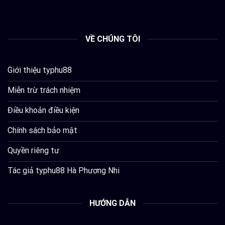
VỀ CHÚNG TÔI
Giới thiệu typhu88
Miễn trừ trách nhiệm
Điều khoản điều kiện
Chính sách bảo mật
Quyền riêng tư
Tác giả typhu88 Hà Phương Nhi
HƯỚNG DẪN