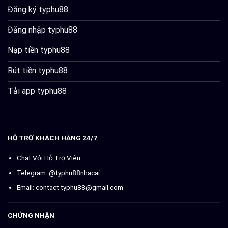
Đăng ký typhu88
Đăng nhập typhu88
Nạp tiền typhu88
Rút tiền typhu88
Tải app typhu88
HỖ TRỢ KHÁCH HÀNG 24/7
Chat Với Hỗ Trợ Viên
Telegram: @typhu88nhacai
Email:
contact.typhu88@gmail.com
CHỨNG NHẬN