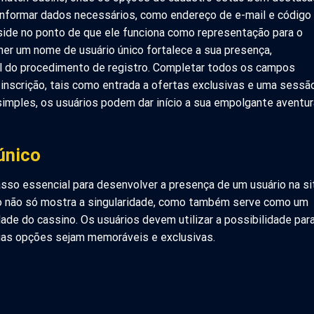
a informar dados necessários, como endereço de e-mail e código
side no ponto de que ele funciona como representação para o
lher um nome de usuário único fortalece a sua presença,
do procedimento de registro. Completar todos os campos
inscrição, tais como entrada a ofertas exclusivas e uma sessã
mples, os usuários podem dar início a sua empolgante aventur
único
asso essencial para desenvolver a presença de um usuário na si
vo não só mostra a singularidade, como também serve como um
ade do cassino. Os usuários devem utilizar a possibilidade par
suas opções sejam memoráveis e exclusivas.