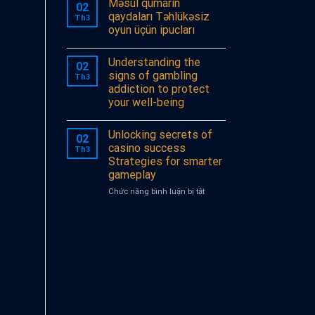
Məsul qumarın
02
des
qaydaları Təhlükəsiz
Th3
großen
oyun üçün ipucları
Gewinns
in
Casinos
Understanding the
02
mit
signs of gambling
Th3
Unknown
addiction to protect
entschlüsseln
your well-being
Unlocking secrets of
02
casino success
Th3
Strategies for smarter
gameplay
ở
Chức năng bình luận bị tắt
Unlocking
secrets
of
casino
success
Strategies
for
smarter
gameplay