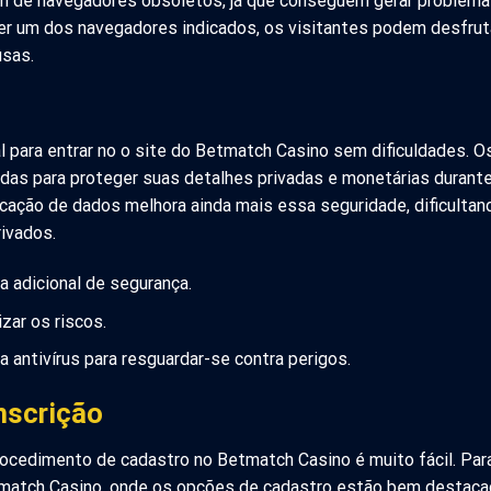
jam de navegadores obsoletos, já que conseguem gerar problem
her um dos navegadores indicados, os visitantes podem desfrut
usas.
 para entrar no o site do Betmatch Casino sem dificuldades. O
idas para proteger suas detalhes privadas e monetárias durant
icação de dados melhora ainda mais essa seguridade, dificultan
ivados.
 adicional de segurança.
zar os riscos.
antivírus para resguardar-se contra perigos.
inscrição
 procedimento de cadastro no Betmatch Casino é muito fácil. Par
Betmatch Casino, onde os opções de cadastro estão bem destaca