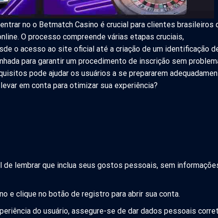
entrar no o Betmatch Casino é crucial para clientes brasileiros 
nline. O processo compreende várias etapas cruciais,
esde o acesso ao site oficial até a criação de um identificação d
enhada para garantir um procedimento de inscrição sem problem
quisitos pode ajudar os usuários a se prepararem adequadamen
levar em conta para otimizar sua experiência?
il de lembrar que inclua seus gostos pessoais, sem informaçõe
o e clique no botão de registro para abrir sua conta.
periência do usuário, assegure-se de dar dados pessoais corre