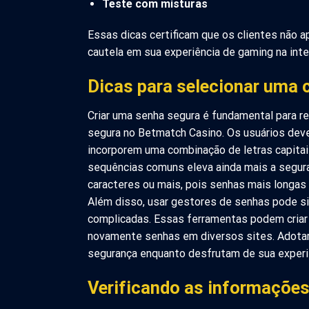
Teste com misturas
Essas dicas certificam que os clientes nã
cautela em sua experiência de gaming na int
Dicas para selecionar uma 
Criar uma senha segura é fundamental para re
segura no Betmatch Casino. Os usuários deve
incorporem uma combinação de letras capitais
sequências comuns eleva ainda mais a segur
caracteres ou mais, pois senhas mais longas
Além disso, usar gestores de senhas pode si
complicadas. Essas ferramentas podem criar s
novamente senhas em diversos sites. Adotar 
segurança enquanto desfrutam de sua experiê
Verificando as informações 