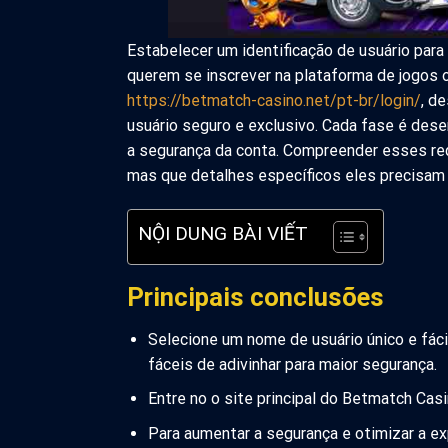
Estabelecer um identificação de usuário para 
querem se inscrever na plataforma de jogos o
https://betmatch-casino.net/pt-br/login/
, d
usuário seguro e exclusivo. Cada fase é des
a segurança da conta. Compreender esses re
mas que detalhes específicos eles precisam 
NỘI DUNG BÀI VIẾT
Principais conclusões
Selecione um nome de usuário único e fác
fáceis de adivinhar para maior segurança.
Entre no o site principal do Betmatch Casin
Para aumentar a segurança e otimizar a ex