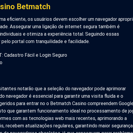
ssino Betmatch
rma eficiente, os usuários devem escolher um navegador apropr
de. Assegurar uma ligação de internet segura também é
ndividuais e otimiza a experiência total. Seguindo essas
pelo portal com tranquilidade e facilidade.
isitantes notarão que a seleção do navegador pode aprimorar
o navegador é essencial para garantir uma visita fluida e o
ugeridos para entrar no o Betmatch Casino compreendem Googl
visto que garantem funcionamento ideal no processamento de j
rmes com as tecnologias web mais recentes, aprimorando a
is, recebem atualizações regulares, garantindo maior segurança