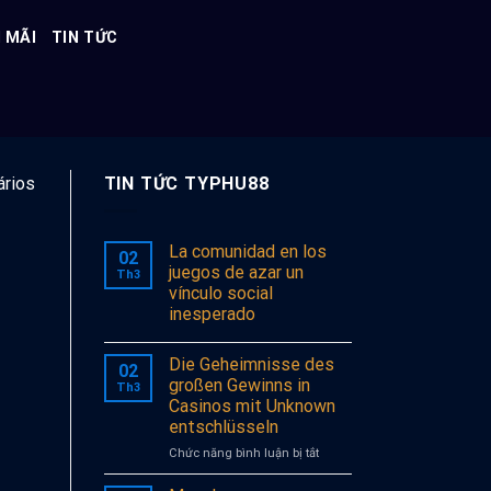
 MÃI
TIN TỨC
ários
TIN TỨC TYPHU88
La comunidad en los
02
juegos de azar un
Th3
vínculo social
inesperado
Die Geheimnisse des
02
großen Gewinns in
Th3
Casinos mit Unknown
entschlüsseln
ở
Chức năng bình luận bị tắt
Die
Geheimnisse