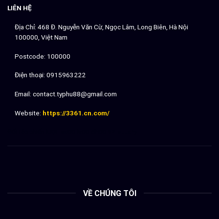
LIÊN HỆ
Địa Chỉ: 468 Đ. Nguyễn Văn Cừ, Ngọc Lâm, Long Biên, Hà Nội
100000, Việt Nam
Postcode: 100000
Điện thoại: 0915963222
Email:
contact.typhu88@gmail.com
Website:
https://3361.cn.com/
Đối tác chiến lượt:
sx88
lv88
dh88
92lottery
VỀ CHÚNG TÔI