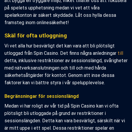
att bygga en tryggare miljö, vilket tillåter oss att fokusera
på spelets upphetsning medan vi vet att våra
spelarkonton är säkert skyddade. Låt oss hylla dessa
framsteg inom onlinesäkerhet!
Skäl för ofta utloggning
Vi vet alla hur besvärligt det kan vara att bli plötsligt
utloggad från Spin Casino. Det finns några anledningar
till
detta, inklusive restriktioner av sessionslängd, svårigheter
med nätverksanslutningen och till och med hårda
säkerhetsåtgärder för kontot. Genom att inse dessa
faktorer kan vi bättre styra i vår spelupplevelse.
Begränsningar för sessionslängd
Medan vi har roligt av vår tid på Spin Casino kan vi ofta
plötsligt bli utloggade på grund av restriktioner i
sessionslängden. Detta kan vara besvärligt, särskilt när vi
är mitt uppe i ett spel. Dessa restriktioner spelar en