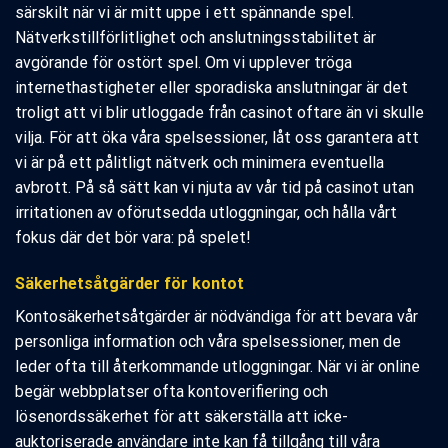
särskilt när vi är mitt uppe i ett spännande spel.
Nätverkstillförlitlighet och anslutningsstabilitet är
avgörande för ostört spel. Om vi upplever tröga
internethastigheter eller sporadiska anslutningar är det
troligt att vi blir utloggade från casinot oftare än vi skulle
vilja. För att öka våra spelsessioner, låt oss garantera att
vi är på ett pålitligt nätverk och minimera eventuella
avbrott. På så sätt kan vi njuta av vår tid på casinot utan
irritationen av oförutsedda utloggningar, och hålla vårt
fokus där det bör vara: på spelet!
Säkerhetsåtgärder för kontot
Kontosäkerhetsåtgärder är nödvändiga för att bevara vår
personliga information och våra spelsessioner, men de
leder ofta till återkommande utloggningar. När vi är online
begär webbplatser ofta kontoverifiering och
lösenordssäkerhet för att säkerställa att icke-
auktoriserade användare inte kan få tillgång till våra