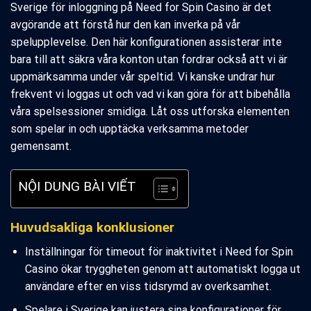
Sverige för inloggning på Need for Spin Casino är det
avgörande att förstå hur den kan inverka på vår
spelupplevelse. Den här konfigurationen assisterar inte
bara till att säkra våra konton utan fordrar också att vi är
uppmärksamma under vår speltid. Vi kanske undrar hur
frekvent vi loggas ut och vad vi kan göra för att bibehålla
våra spelsessioner smidiga. Låt oss utforska elementen
som spelar in och upptäcka verksamma metoder
gemensamt.
NỘI DUNG BÀI VIẾT
Huvudsakliga konklusioner
Inställningar för timeout för inaktivitet i Need for Spin
Casino ökar tryggheten genom att automatiskt logga ut
användare efter en viss tidsrymd av overksamhet.
Spelare i Sverige kan justera sina konfigurationer för