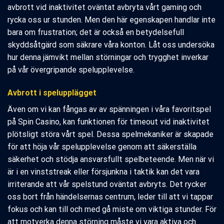
avbrott vid inaktivitet oväntat avbryta vårt gaming och
rycka oss ur stunden. Men den här egenskapen handlar inte
bara om frustration; det är också en betydelsefull
skyddsåtgärd som säkrare våra konton. Låt oss undersöka
hur denna jämvikt mellan störningar och trygghet inverkar
på vår övergripande spelupplevelse.
Avbrott i spelupplägget
Även om vi kan fångas av av spänningen i våra favoritspel
på Spin Casino, kan funktionen för timeout vid inaktivitet
plötsligt störa vårt spel. Dessa spelmekaniker är skapade
för att höja vår spelupplevelse genom att säkerställa
säkerhet och stödja ansvarsfullt spelbeteende. Men när vi
är i en vinststreak eller försjunkna i taktik kan det vara
irriterande att vår spelstund oväntat avbryts. Det rycker
oss bort från händelsernas centrum, leder till att vi tappar
fokus och kan till och med gå miste om viktiga stunder. För
att motverka denna störning måste vi vara aktiva och