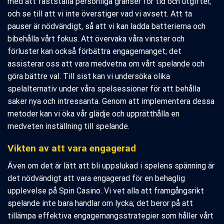
med att fastställa personliga gränser för tid och utgifter,
och se till att vi inte överstiger vad vi avsett. Att ta
pauser är nödvändigt, så att vi kan ladda batterierna och
bibehålla vårt fokus. Att övervaka våra vinster och
förluster kan också förbättra engagemanget; det
assisterar oss att vara medvetna om vårt spelande och
göra bättre val. Till sist kan vi undersöka olika
spelalternativ under våra spelsessioner för att behålla
saker nya och intressanta. Genom att implementera dessa
metoder kan vi öka vår glädje och upprätthålla en
medveten inställning till spelande.
Vikten av att vara engagerad
Även om det är lätt att bli uppslukad i spelens spänning är
det nödvändigt att vara engagerad för en behaglig
upplevelse på Spin Casino. Vi vet alla att framgångsrikt
spelande inte bara handlar om lycka; det beror på att
tillämpa effektiva engagemangsstrategier som håller vårt