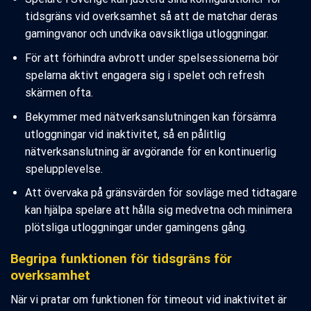
tidsgräns vid overksamhet så att de matchar deras
gamingvanor och undvika oavsiktliga utloggningar.
För att förhindra avbrott under spelsessionerna bör
spelarna aktivt engagera sig i spelet och refresh
skärmen ofta.
Bekymmer med nätverksanslutningen kan försämra
utloggningar vid inaktivitet, så en pålitlig
nätverksanslutning är avgörande för en kontinuerlig
spelupplevelse.
Att övervaka på gränsvärden för sovläge med tidtagare
kan hjälpa spelare att hålla sig medvetna och minimera
plötsliga utloggningar under gamingens gång.
Begripa funktionen för tidsgräns för
overksamhet
När vi pratar om funktionen för timeout vid inaktivitet är