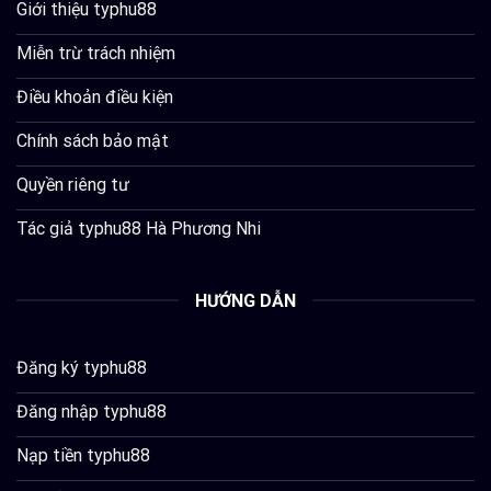
Giới thiệu typhu88
Miễn trừ trách nhiệm
Điều khoản điều kiện
Chính sách bảo mật
Quyền riêng tư
Tác giả typhu88 Hà Phương Nhi
HƯỚNG DẪN
Đăng ký typhu88
Đăng nhập typhu88
Nạp tiền typhu88