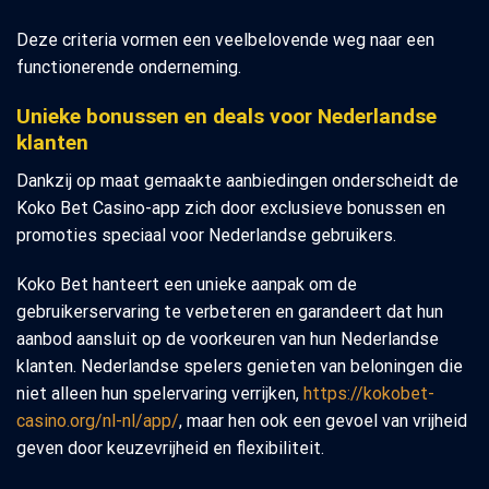
Deze criteria vormen een veelbelovende weg naar een
functionerende onderneming.
Unieke bonussen en deals voor Nederlandse
klanten
Dankzij op maat gemaakte aanbiedingen onderscheidt de
Koko Bet Casino-app zich door exclusieve bonussen en
promoties speciaal voor Nederlandse gebruikers.
Koko Bet hanteert een unieke aanpak om de
gebruikerservaring te verbeteren en garandeert dat hun
aanbod aansluit op de voorkeuren van hun Nederlandse
klanten. Nederlandse spelers genieten van beloningen die
niet alleen hun spelervaring verrijken,
https://kokobet-
casino.org/nl-nl/app/
, maar hen ook een gevoel van vrijheid
geven door keuzevrijheid en flexibiliteit.