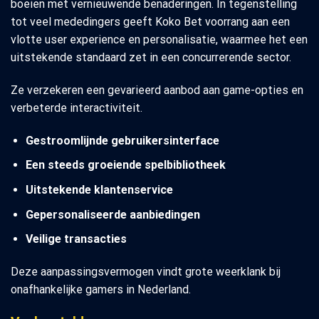
boeien met vernieuwende benaderingen. In tegenstelling
tot veel mededingers geeft Koko Bet voorrang aan een
vlotte user experience en personalisatie, waarmee het een
uitstekende standaard zet in een concurrerende sector.
Ze verzekeren een gevarieerd aanbod aan game-opties en
verbeterde interactiviteit.
Gestroomlijnde gebruikersinterface
Een steeds groeiende spelbibliotheek
Uitstekende klantenservice
Gepersonaliseerde aanbiedingen
Veilige transacties
Deze aanpassingsvermogen vindt grote weerklank bij
onafhankelijke gamers in Nederland.