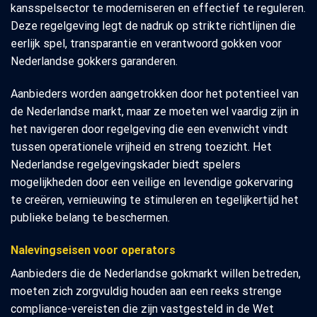
kansspelsector te moderniseren en effectief te reguleren.
Deze regelgeving legt de nadruk op strikte richtlijnen die
eerlijk spel, transparantie en verantwoord gokken voor
Nederlandse gokkers garanderen.
Aanbieders worden aangetrokken door het potentieel van
de Nederlandse markt, maar ze moeten wel vaardig zijn in
het navigeren door regelgeving die een evenwicht vindt
tussen operationele vrijheid en streng toezicht. Het
Nederlandse regelgevingskader biedt spelers
mogelijkheden door een veilige en levendige gokervaring
te creëren, vernieuwing te stimuleren en tegelijkertijd het
publieke belang te beschermen.
Nalevingseisen voor operators
Aanbieders die de Nederlandse gokmarkt willen betreden,
moeten zich zorgvuldig houden aan een reeks strenge
compliance-vereisten die zijn vastgesteld in de Wet