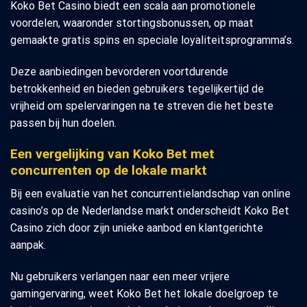
Koko Bet Casino biedt een scala aan promotionele
voordelen, waaronder stortingsbonussen, op maat
gemaakte gratis spins en speciale loyaliteitsprogramma’s.
Deze aanbiedingen bevorderen voortdurende
betrokkenheid en bieden gebruikers tegelijkertijd de
vrijheid om spelervaringen na te streven die het beste
passen bij hun doelen.
Een vergelijking van Koko Bet met
concurrenten op de lokale markt
Bij een evaluatie van het concurrentielandschap van online
casino’s op de Nederlandse markt onderscheidt Koko Bet
Casino zich door zijn unieke aanbod en klantgerichte
aanpak.
Nu gebruikers verlangen naar een meer vrijere
gamingervaring, weet Koko Bet het lokale doelgroep te