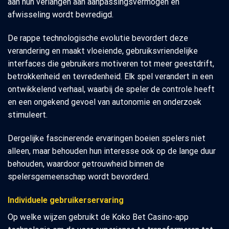
aan hun verlangen aan aanpassingsvermogen en
afwisseling wordt bevredigd.
De rappe technologische evolutie bevordert deze
verandering en maakt vloeiende, gebruiksvriendelijke
interfaces die gebruikers motiveren tot meer geestdrift,
betrokkenheid en tevredenheid. Elk spel verandert in een
ontwikkelend verhaal, waarbij de speler de controle heeft
en een ongekend gevoel van autonomie en onderzoek
stimuleert.
Dergelijke fascinerende ervaringen boeien spelers niet
alleen, maar behouden hun interesse ook op de lange duur
behouden, waardoor getrouwheid binnen de
spelersgemeenschap wordt bevorderd.
Individuele gebruikerservaring
Op welke wijzen gebruikt de Koko Bet Casino-app