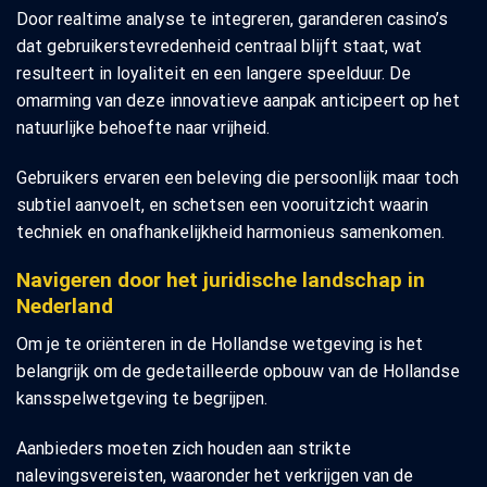
Door realtime analyse te integreren, garanderen casino’s
dat gebruikerstevredenheid centraal blijft staat, wat
resulteert in loyaliteit en een langere speelduur. De
omarming van deze innovatieve aanpak anticipeert op het
natuurlijke behoefte naar vrijheid.
Gebruikers ervaren een beleving die persoonlijk maar toch
subtiel aanvoelt, en schetsen een vooruitzicht waarin
techniek en onafhankelijkheid harmonieus samenkomen.
Navigeren door het juridische landschap in
Nederland
Om je te oriënteren in de Hollandse wetgeving is het
belangrijk om de gedetailleerde opbouw van de Hollandse
kansspelwetgeving te begrijpen.
Aanbieders moeten zich houden aan strikte
nalevingsvereisten, waaronder het verkrijgen van de