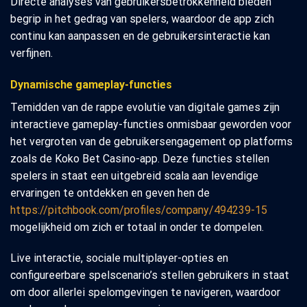
Directe analyses van gebruikersbetrokkenheid bieden
begrip in het gedrag van spelers, waardoor de app zich
continu kan aanpassen en de gebruikersinteractie kan
verfijnen.
Dynamische gameplay-functies
Temidden van de rappe evolutie van digitale games zijn
interactieve gameplay-functies onmisbaar geworden voor
het vergroten van de gebruikersengagement op platforms
zoals de Koko Bet Casino-app. Deze functies stellen
spelers in staat een uitgebreid scala aan levendige
ervaringen te ontdekken en geven hen de
https://pitchbook.com/profiles/company/494239-15
mogelijkheid om zich er totaal in onder te dompelen.
Live interactie, sociale multiplayer-opties en
configureerbare spelscenario’s stellen gebruikers in staat
om door allerlei spelomgevingen te navigeren, waardoor