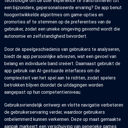
technologie om de user experience te transformeren tot
een bijzondere, gepersonaliseerde ervaring? De app benut
hoogontwikkelde algoritmes om game-opties en
promoties af te stemmen op de preferenties van de
gebruiker, zodat een unieke omgeving gevormd wordt die
autonomie en zelfstandigheid bevordert.
Door de speelgeschiedenis van gebruikers te analyseren,
biedt de app persoonlijke adviezen, wat een gevoel van
belang en individuele band creëert. Daarnaast gebruikt de
app gebruik van AI-gestuurde interfaces om de
complexiteit van het spel aan te richten, zodat spelers
betrokken blijven doordat de uitdagingen worden
aangepast op hun competentieniveau.
Gebruiksvriendelijk ontwerp en vlotte navigatie verbeteren
de gebruikerservaring verder, waardoor gebruikers
onbelemmerd kunnen verkennen. Deze op maat gemaakte
aanpak markeert een verschuiving van generieke games