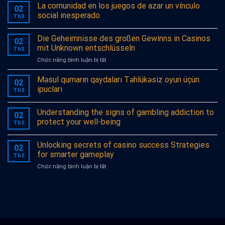
La comunidad en los juegos de azar un vínculo
02
social inesperado
Th3
Die Geheimnisse des großen Gewinns in Casinos
02
mit Unknown entschlüsseln
Th3
ở
Chức năng bình luận bị tắt
Die
Geheimnisse
Məsul qumarın qaydaları Təhlükəsiz oyun üçün
02
des
ipucları
Th3
großen
Gewinns
Understanding the signs of gambling addiction to
in
02
Casinos
protect your well-being
Th3
mit
Unknown
Unlocking secrets of casino success Strategies
entschlüsseln
02
for smarter gameplay
Th3
ở
Chức năng bình luận bị tắt
Unlocking
secrets
of
casino
success
Strategies