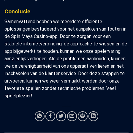
Conclusie
Samenvattend hebben we meerdere efficiënte
oplossingen bestudeerd voor het aanpakken van fouten in
de Spin Maya Casino-app. Door te zorgen voor een
stabiele internetverbinding, de app-cache te wissen en de
app bijgewerkt te houden, kunnen we onze spelervaring
aanzienlijk verhogen. Als de problemen aanhouden, kunnen
we de verenigbaarheid van ons apparaat verifiëren en het
inschakelen van de klantenservice. Door deze stappen te
uitvoeren, kunnen we weer vermaakt worden door onze
favoriete spellen zonder technische problemen. Veel
speelplezier!