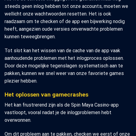
steeds geen inlog hebben tot onze accounts, moeten we
wellicht onze wachtwoorden resetten. Het is ook
raadzaam om te checken of de app een bijwerking nodig
heeft, aangezien oude versies onverwachte problemen
kunnen teweegbrengen.
Tot slot kan het wissen van de cache van de app vaak
aanhoudende problemen met het inlogproces oplossen.
Door deze mogelijke tegenslagen systematisch aan te
pakken, kunnen we snel weer van onze favoriete games
plezier hebben.
Het oplossen van gamecrashes
Het kan frustrerend zijn als de Spin Maya Casino-app
vastloopt, vooral nadat je de inlogproblemen hebt
overwonnen.
Om dit probleem aan te pakken, checken we eerst of onze