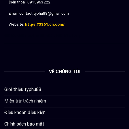
Điện thoại: 0915963222
Email:
contact.typhu88@gmail.com
Website:
https://3361.cn.com/
Đối tác chiến lượt:
sx88
lv88
dh88
92lottery
VỀ CHÚNG TÔI
Giới thiệu typhu88
Miễn trừ trách nhiệm
Điều khoản điều kiện
Chính sách bảo mật