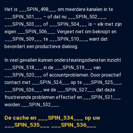
Het is ___SPIN_498___ om meerdere kanalen in te
___SPIN_501___ – of dat nu ___SPIN_502___,
___SPIN_503___ of ___SPIN_504___ is – elk met zijn
eigen ___SPIN_506___. Vergeet niet om beknopt en
___SPIN_509___ te ___SPIN_510___, want dat
bevordert een productieve dialoog.
In veel gevallen kunnen ondersteuningsdiensten inzicht
___SPIN_518___ in de ___SPIN_519___ van
___SPIN_520___ of accountproblemen. Door proactief
contact met ___SPIN_524___ op te ___SPIN_525___,
___SPIN_526___ we de ___SPIN_527___ dat deze
frustrerende problemen effectief en ___SPIN_531___
worden ___SPIN_532___.
De cache en ___SPIN_534___ op uw
___SPIN_535___ ___SPIN_536___