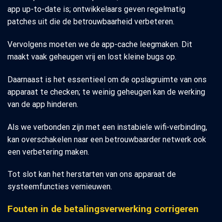
app up-to-date is; ontwikkelaars geven regelmatig
patches uit die de betrouwbaarheid verbeteren.
Vervolgens moeten we de app-cache leegmaken. Dit
maakt vaak geheugen vrij en lost kleine bugs op.
Daarnaast is het essentieel om de opslagruimte van ons
apparaat te checken; te weinig geheugen kan de werking
van de app hinderen.
Als we verbonden zijn met een instabiele wifi-verbinding,
kan overschakelen naar een betrouwbaarder netwerk ook
een verbetering maken.
Tot slot kan het herstarten van ons apparaat de
systeemfuncties vernieuwen.
Fouten in de betalingsverwerking corrigeren