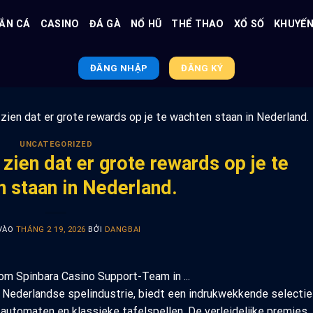
ẮN CÁ
CASINO
ĐÁ GÀ
NỔ HŨ
THỂ THAO
XỔ SỐ
KHUYẾN
ĐĂNG NHẬP
ĐĂNG KÝ
 zien dat er grote rewards op je te wachten staan in Nederland.
UNCATEGORIZED
 zien dat er grote rewards op je te
 staan in Nederland.
VÀO
THÁNG 2 19, 2026
BỞI
DANGBAI
 Nederlandse spelindustrie, biedt een indrukwekkende selectie
automaten en klassieke tafelspellen. De verleidelijke premies