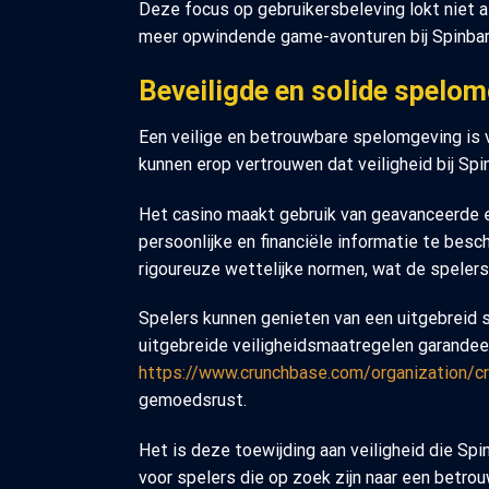
Deze focus op gebruikersbeleving lokt niet a
meer opwindende game-avonturen bij Spinbar
Beveiligde en solide spelo
Een veilige en betrouwbare spelomgeving is v
kunnen erop vertrouwen dat veiligheid bij Spi
Het casino maakt gebruik van geavanceerde e
persoonlijke en financiële informatie te bes
rigoureuze wettelijke normen, wat de speler
Spelers kunnen genieten van een uitgebreid s
uitgebreide veiligheidsmaatregelen garandee
https://www.crunchbase.com/organization/c
gemoedsrust.
Het is deze toewijding aan veiligheid die Sp
voor spelers die op zoek zijn naar een betrou