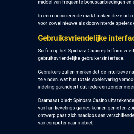
middel van frequente bonusaanbiedingen en e
In een concurrerende markt maken deze uitz
voor zowel nieuwe als doorwinterde spelers d
Gebruiksvriendelijke interfa
Surfen op het Spinbara Casino-platform voelt
gebruiksvriendelijke gebruikersinterface.
Gebruikers zullen merken dat de intuïtieve na
te vinden, wat hun totale spelervaring verho
indeling garandeert dat iedereen zonder moei
Daarnaast biedt Spinbara Casino uitstekende
van hun lievelings games kunnen genieten zon
ontwerp past zich naadloos aan verschillend
van computer naar mobiel.