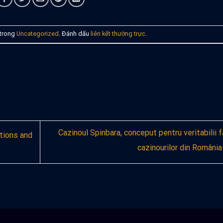
 trong
Uncategorized
. Đánh dấu
liên kết thường trực
.
Cazinoul Spinbara, conceput pentru veritabilii fa
tions and
cazinourilor din Români