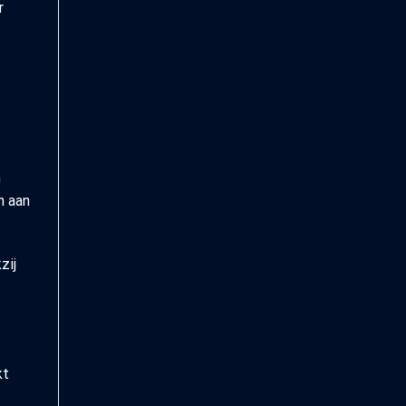
r
n
n aan
zij
kt