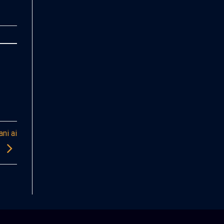
ni ai
a