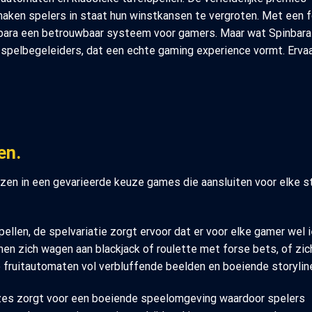
aken spelers in staat hun winstkansen te vergroten. Met een 
inbara een betrouwbaar systeem voor gamers. Maar wat Spinbara
e spelbegeleiders, dat een echte gaming experience vormt. Erva
en.
ezen in een gevarieerde keuze games die aansluiten voor elke sti
ellen, de spelvariatie zorgt ervoor dat er voor elke gamer wel 
nen zich wagen aan blackjack of roulette met forse bets, of zic
fruitautomaten vol verbluffende beelden en boeiende storylin
uzes zorgt voor een boeiende speelomgeving waardoor spelers