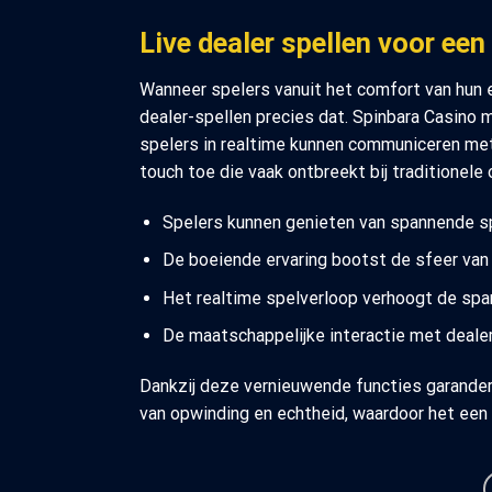
Live dealer spellen voor een
Wanneer spelers vanuit het comfort van hun e
dealer-spellen precies dat. Spinbara Casino 
spelers in realtime kunnen communiceren met
touch toe die vaak ontbreekt bij traditionele 
Spelers kunnen genieten van spannende sp
De boeiende ervaring bootst de sfeer van 
Het realtime spelverloop verhoogt de spann
De maatschappelijke interactie met deal
Dankzij deze vernieuwende functies garandere
van opwinding en echtheid, waardoor het een 