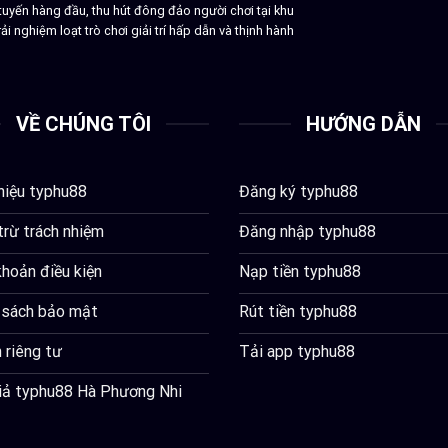
uyến hàng đầu, thu hút đông đảo người chơi tại khu
i nghiệm loạt trò chơi giải trí hấp dẫn và thịnh hành
VỀ CHÚNG TÔI
HƯỚNG DẪN
thiệu typhu88
Đăng ký typhu88
trừ trách nhiệm
Đăng nhập typhu88
khoản điều kiện
Nạp tiền typhu88
 sách bảo mật
Rút tiền typhu88
 riêng tư
Tải app typhu88
iả typhu88 Hà Phương Nhi