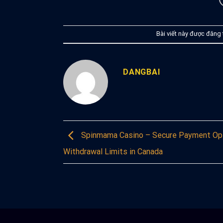
Bài viết này được đăng
DANGBAI
Spinmama Casino – Secure Payment Op
Withdrawal Limits in Canada