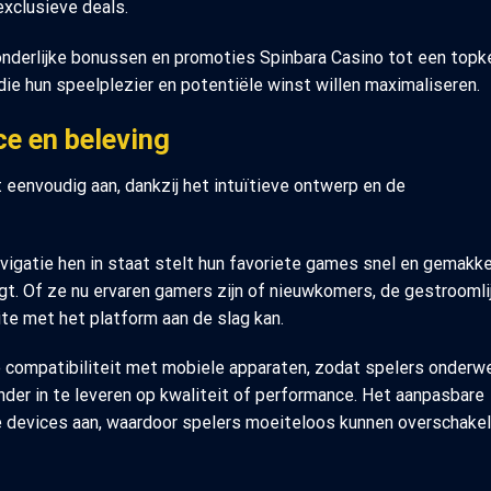
xclusieve deals.
onderlijke bonussen en promoties Spinbara Casino tot een top
ie hun speelplezier en potentiële winst willen maximaliseren.
ce en beleving
 eenvoudig aan, dankzij het intuïtieve ontwerp en de
vigatie hen in staat stelt hun favoriete games snel en gemakkel
ogt. Of ze nu ervaren gamers zijn of nieuwkomers, de gestroomli
te met het platform aan de slag kan.
 compatibiliteit met mobiele apparaten, zodat spelers onderw
der in te leveren op kwaliteit of performance. Het aanpasbare
e devices aan, waardoor spelers moeiteloos kunnen overschake