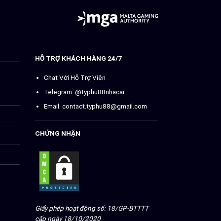
HỖ TRỢ KHÁCH HÀNG 24/7
Chat Với Hỗ Trợ Viên
Telegram: @typhu88nhacai
Email:
contact.typhu88@gmail.com
CHỨNG NHẬN
Giấy phép hoạt động số: 18/GP-BTTTT
cấp ngày 18/10/2020