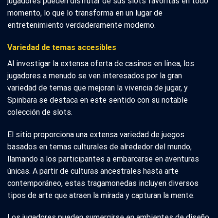
jugadores pueden disfrutar de sus slots favoritas en todo
momento, lo que lo transforma en un lugar de
entretenimiento verdaderamente moderno.
Variedad de temas accesibles
Al investigar la extensa oferta de casinos en línea, los
jugadores a menudo se ven interesados por la gran
variedad de temas que mejoran la vivencia de jugar, y
Spinbara se destaca en este sentido con su notable
colección de slots.
El sitio proporciona una extensa variedad de juegos
basados en temas culturales de alrededor del mundo,
llamando a los participantes a embarcarse en aventuras
únicas. A partir de culturas ancestrales hasta arte
contemporáneo, estas tragamonedas incluyen diversos
tipos de arte que atraen la mirada y capturan la mente.
Los jugadores pueden sumergirse en ambientes de diseño