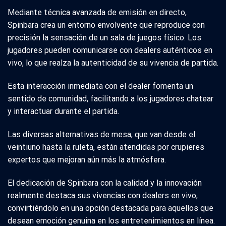
Mediante técnica avanzada de emisión en directo,
Spinbara crea un entorno envolvente que reproduce con
precisión la sensación de un sala de juegos físico. Los
jugadores pueden comunicarse con dealers auténticos en
vivo, lo que realza la autenticidad de su vivencia de partida.
Esta interacción inmediata con el dealer fomenta un
sentido de comunidad, facilitando a los jugadores chatear
y interactuar durante el partida.
Las diversas alternativas de mesa, que van desde el
veintiuno hasta la ruleta, están atendidas por crupieres
expertos que mejoran aún más la atmósfera.
El dedicación de Spinbara con la calidad y la innovación
realmente destaca sus vivencias con dealers en vivo,
convirtiéndolo en una opción destacada para aquellos que
desean emoción genuina en los entretenimientos en línea.