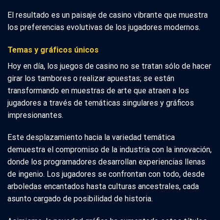
El resultado es un paisaje de casino vibrante que muestra
los preferencias evolutivas de los jugadores modernos.
Temas y gráficos únicos
Hoy en día, los juegos de casino no se tratan sólo de hacer
girar los tambores o realizar apuestas; se están
transformando en muestras de arte que atraen a los
jugadores a través de temáticas singulares y gráficos
impresionantes.
Este desplazamiento hacia la variedad temática
demuestra el compromiso de la industria con la innovación,
donde los programadores desarrollan experiencias llenas
de ingenio. Los jugadores se confrontan con todo, desde
arboledas encantados hasta culturas ancestrales, cada
asunto cargado de posibilidad de historia.