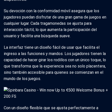
Su devoción con la conformidad móvil asegura que los
jugadores puedan disfrutar de una gran gama de juegos en
cualquier lugar. Cada tragamonedas se ajusta para
interacción táctil, lo que aumenta la participación del
usuario y facilita una búsqueda suave.
La interfaz tiene un diseño fácil de usar que facilita el
ingreso a las funciones y mandos. Los jugadores tienen la
capacidad de hacer girar los rodillos con un único toque, lo
que transforma que la experiencia sea no solo placentera,
sino también accesible para quienes se comienzan en el
mundo de los juegos.
Con un diseño flexible que se ajusta perfectamente a