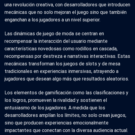
una revolución creativa, con desarrolladores que introducen
mecánicas que no solo mejoran el juego sino que también
enganchan a los jugadores a un nivel superior.
Las dinámicas de juego de moda se centran en
recompensar la interacción del usuario mediante
características novedosas como rodillos en cascada,
recompensas por destreza e narrativas interactivas. Estas
mecánicas transforman los juegos de slots y de mesa
tradicionales en experiencias inmersivas, atrayendo a
jugadores que desean algo más que resultados aleatorios.
Los elementos de gamificación como las clasificaciones y
los logros, promueven la rivalidad y sostienen el
entusiasmo de los jugadores. A medida que los
desarrolladores amplían los límites, no solo crean juegos,
sino que producen experiencias emocionalmente
impactantes que conectan con la diversa audiencia actual.