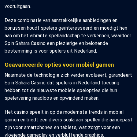
vooruitgaan.
Deze combinatie van aantrekkelijke aanbiedingen en
bonussen houdt spelers geïnteresseerd en moedigt hen
aan om het vibrante spellandschap te verkennen, waardoor
Spin Sahara Casino een plezierige en belonende
bestemming is voor spelers uit Nederland.
Geavanceerde opties voor mobiel gamen
Naarmate de technologie zich verder evolueert, garandeert
Spin Sahara Casino dat spelers in Nederland toegang
hebben tot de nieuwste mobiele spelopties die hun
spelervaring naadloos en opwindend maken.
Het casino speelt in op de modernste trends in mobiel
gamen en biedt een divers scala aan spellen die aangepast
zijn voor smartphones en tablets, wat zorgt voor een
vloeiende gameplay en verbluffende graphics.