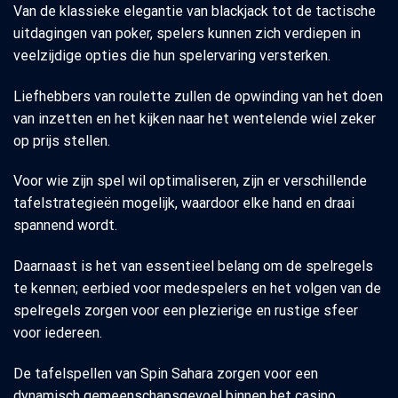
Van de klassieke elegantie van blackjack tot de tactische
uitdagingen van poker, spelers kunnen zich verdiepen in
veelzijdige opties die hun spelervaring versterken.
Liefhebbers van roulette zullen de opwinding van het doen
van inzetten en het kijken naar het wentelende wiel zeker
op prijs stellen.
Voor wie zijn spel wil optimaliseren, zijn er verschillende
tafelstrategieën mogelijk, waardoor elke hand en draai
spannend wordt.
Daarnaast is het van essentieel belang om de spelregels
te kennen; eerbied voor medespelers en het volgen van de
spelregels zorgen voor een plezierige en rustige sfeer
voor iedereen.
De tafelspellen van Spin Sahara zorgen voor een
dynamisch gemeenschapsgevoel binnen het casino.