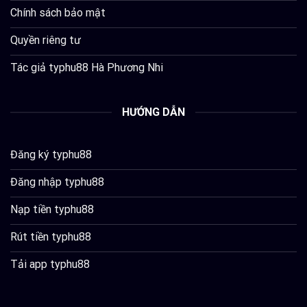
Chính sách bảo mật
Quyền riêng tư
Tác giả typhu88 Hà Phương Nhi
HƯỚNG DẪN
Đăng ký typhu88
Đăng nhập typhu88
Nạp tiền typhu88
Rút tiền typhu88
Tải app typhu88