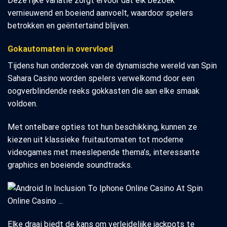
Deze rijke variatie zorgt ervoor dat elk bezoek
vernieuwend en boeiend aanvoelt, waardoor spelers
betrokken en geëntertaind blijven.
Gokautomaten in overvloed
Tijdens hun onderzoek van de dynamische wereld van Spin
Sahara Casino worden spelers verwelkomd door een
oogverblindende reeks gokkasten die aan elke smaak
voldoen.
Met ontelbare opties tot hun beschikking, kunnen ze
kiezen uit klassieke fruitautomaten tot moderne
videogames met meeslepende thema’s, interessante
graphics en boeiende soundtracks.
Elke draai biedt de kans om verleidelijke jackpots te