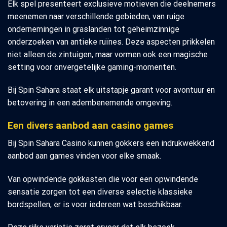
Elk spel presenteert exclusieve motieven die deelnemers
meenemen naar verschillende gebieden, van ruige
ondernemingen in graslanden tot geheimzinnige
onderzoeken van antieke ruïnes. Deze aspecten prikkelen
niet alleen de zintuigen, maar vormen ook een magische
setting voor onvergetelijke gaming-momenten.
Bij Spin Sahara staat elk uitstapje garant voor avontuur en
betovering in een adembenemende omgeving.
Een divers aanbod aan casino games
Bij Spin Sahara Casino kunnen gokkers een indrukwekkend
aanbod aan games vinden voor elke smaak.
Van opwindende gokkasten die voor een opwindende
sensatie zorgen tot een diverse selectie klassieke
bordspellen, er is voor iedereen wat beschikbaar.