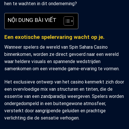
hen te wachten in dit onderneming?
NỘI DUNG BÀI VIẾT
Een exotische spelervaring wacht op je.
Wanneer spelers de wereld van Spin Sahara Casino
binnenkomen, worden ze direct gevoerd naar een wereld
waar heldere visuals en spannende wedstrijden
samenkomen om een vreemde game-ervaring te vormen.
Het exclusieve ontwerp van het casino kenmerkt zich door
een overvloedige mix van structuren en tinten, die de
essentie van een zandparadijs weergeven. Spelers worden
ondergedompeld in een buitengewone atmosfeer,
versterkt door aangrijpende geluiden en prachtige
verlichting die de sensatie verhogen.