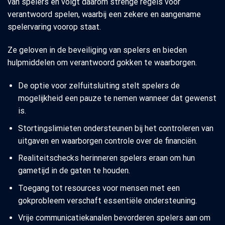
van spelers en volgt daarom strenge regels voor
verantwoord spelen, waarbij een zekere en aangename
spelervaring voorop staat.
Ze geloven in de beveiliging van spelers en bieden
hulpmiddelen om verantwoord gokken te waarborgen.
De optie voor zelfuitsluiting stelt spelers de
mogelijkheid een pauze te nemen wanneer dat gewenst
is.
Stortingslimieten ondersteunen bij het controleren van
uitgaven en waarborgen controle over de financiën.
Realiteitschecks herinneren spelers eraan om hun
gametijd in de gaten te houden.
Toegang tot resources voor mensen met een
gokprobleem verschaft essentiële ondersteuning.
Vrije communicatiekanalen bevorderen spelers aan om