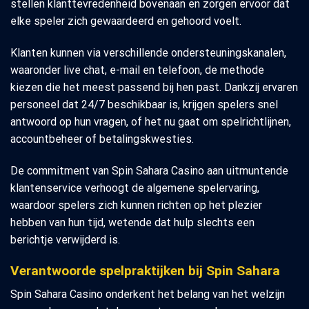
stellen klanttevredenheid bovenaan en zorgen ervoor dat
elke speler zich gewaardeerd en gehoord voelt.
Klanten kunnen via verschillende ondersteuningskanalen,
waaronder live chat, e-mail en telefoon, de methode
kiezen die het meest passend bij hen past. Dankzij ervaren
personeel dat 24/7 beschikbaar is, krijgen spelers snel
antwoord op hun vragen, of het nu gaat om spelrichtlijnen,
accountbeheer of betalingskwesties.
De commitment van Spin Sahara Casino aan uitmuntende
klantenservice verhoogt de algemene spelervaring,
waardoor spelers zich kunnen richten op het plezier
hebben van hun tijd, wetende dat hulp slechts een
berichtje verwijderd is.
Verantwoorde spelpraktijken bij Spin Sahara
Spin Sahara Casino onderkent het belang van het welzijn