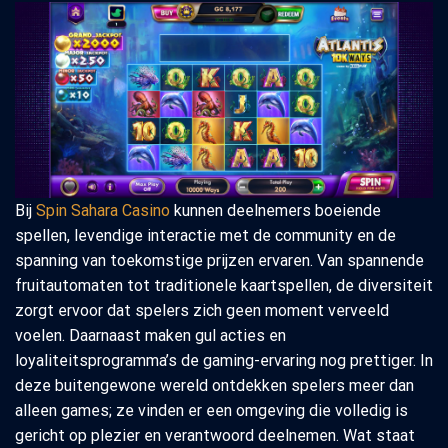
Bij
Spin Sahara Casino
kunnen deelnemers boeiende
spellen, levendige interactie met de community en de
spanning van toekomstige prijzen ervaren. Van spannende
fruitautomaten tot traditionele kaartspellen, de diversiteit
zorgt ervoor dat spelers zich geen moment verveeld
voelen. Daarnaast maken gul acties en
loyaliteitsprogramma’s de gaming-ervaring nog prettiger. In
deze buitengewone wereld ontdekken spelers meer dan
alleen games; ze vinden er een omgeving die volledig is
gericht op plezier en verantwoord deelnemen. Wat staat