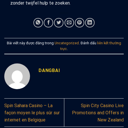
zonder twijfel hulp te zoeken.
Bài viết này được đăng trong
Uncategorized
. Đánh dấu
liên kết thường
trực
.
DANGBAI
Spin Sahara Casino – La
Spin City Casino Live
façon moyen le plus sûr sur
Promotions and Offers in
internet en Belgique
New Zealand