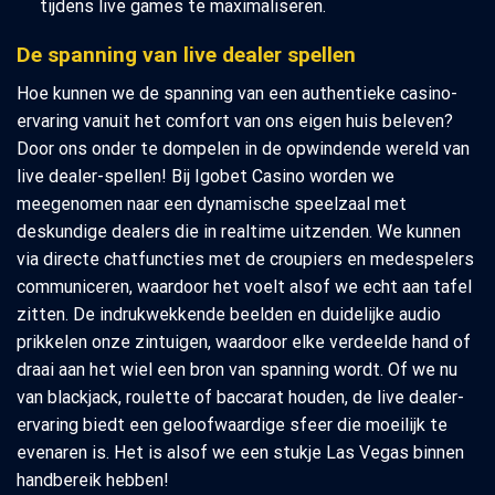
tijdens live games te maximaliseren.
De spanning van live dealer spellen
Hoe kunnen we de spanning van een authentieke casino-
ervaring vanuit het comfort van ons eigen huis beleven?
Door ons onder te dompelen in de opwindende wereld van
live dealer-spellen! Bij Igobet Casino worden we
meegenomen naar een dynamische speelzaal met
deskundige dealers die in realtime uitzenden. We kunnen
via directe chatfuncties met de croupiers en medespelers
communiceren, waardoor het voelt alsof we echt aan tafel
zitten. De indrukwekkende beelden en duidelijke audio
prikkelen onze zintuigen, waardoor elke verdeelde hand of
draai aan het wiel een bron van spanning wordt. Of we nu
van blackjack, roulette of baccarat houden, de live dealer-
ervaring biedt een geloofwaardige sfeer die moeilijk te
evenaren is. Het is alsof we een stukje Las Vegas binnen
handbereik hebben!