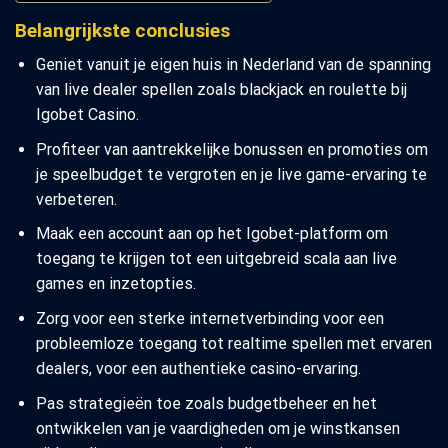
Belangrijkste conclusies
Geniet vanuit je eigen huis in Nederland van de spanning
van live dealer spellen zoals blackjack en roulette bij
Igobet Casino.
Profiteer van aantrekkelijke bonussen en promoties om
je speelbudget te vergroten en je live game-ervaring te
verbeteren.
Maak een account aan op het Igobet-platform om
toegang te krijgen tot een uitgebreid scala aan live
games en inzetopties.
Zorg voor een sterke internetverbinding voor een
probleemloze toegang tot realtime spellen met ervaren
dealers, voor een authentieke casino-ervaring.
Pas strategieën toe zoals budgetbeheer en het
ontwikkelen van je vaardigheden om je winstkansen