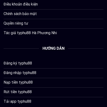
Điều khoản điều kiện
Chính sách bảo mật
Quyền riêng tư
Tác giả typhu88 Hà Phương Nhi
HƯỚNG DẪN
Đăng ký typhu88
Đăng nhập typhu88
Nạp tiền typhu88
Rút tiền typhu88
Tải app typhu88