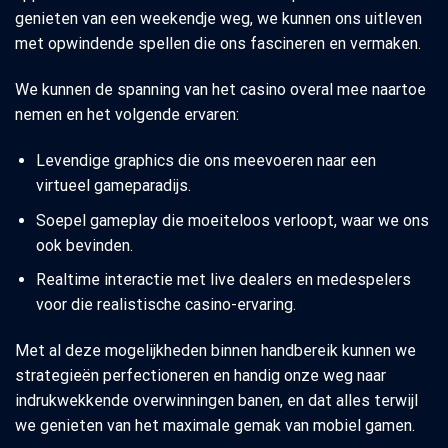
genieten van een weekendje weg, we kunnen ons uitleven
met opwindende spellen die ons fascineren en vermaken.
We kunnen de spanning van het casino overal mee naartoe
nemen en het volgende ervaren:
Levendige graphics die ons meevoeren naar een
virtueel gameparadijs.
Soepel gameplay die moeiteloos verloopt, waar we ons
ook bevinden.
Realtime interactie met live dealers en medespelers
voor die realistische casino-ervaring.
Met al deze mogelijkheden binnen handbereik kunnen we
strategieën perfectioneren en handig onze weg naar
indrukwekkende overwinningen banen, en dat alles terwijl
we genieten van het maximale gemak van mobiel gamen.