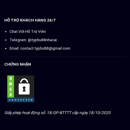
HỖ TRỢ KHÁCH HÀNG 24/7
Chat Với Hỗ Trợ Viên
Telegram: @typhu88nhacai
Email:
contact.typhu88@gmail.com
CHỨNG NHẬN
Giấy phép hoạt động số: 18/GP-BTTTT cấp ngày 18/10/2020