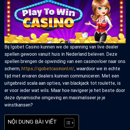
Bij Igobet Casino kunnen we de spanning van live dealer
spellen gewoon vanuit huis in Nederland beleven. Deze
spellen brengen de opwinding van een casinovloer naar ons
scherm,
https://igobetcasinonl.nl/
, waardoor we in echte
tijd met ervaren dealers kunnen communiceren. Met een
uitgebreid scala aan opties, van blackjack tot roulette, is
er voor ieder wat wils. Maar hoe navigeer je het beste door
deze dynamische omgeving en maximaliseer je je
winstkansen?
NỘI DUNG BÀI VIẾT