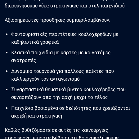
διερευνήσουμε νέες στρατηγικές και στυλ παιχνιδιού.
Αξιοσημείωτες προσθήκες συμπεριλαμβάνουν:
Φουτουριστικές περιπέτειες κουλοχέρηδων με
καθηλωτικά γραφικά
Κλασικά παιχνίδια με κάρτες με καινοτόμες
ανατροπές
Δυναμικά τουρνουά για πολλούς παίκτες που
καλλιεργούν τον ανταγωνισμό
Συναρπαστικά θεματικά βίντεο κουλοχέρηδες που
συναρπάζουν από την αρχή μέχρι το τέλος
Παιχνίδια βασισμένα σε δεξιότητες που χρειάζονται
ακριβή και στρατηγική
Καθώς βυθιζόμαστε σε αυτές τις καινούργιες
προσφορές, είμαστε βέβαιοι ότι θα ανακαλύψουμε