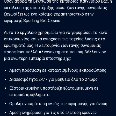
Όσον αφορά τη βελτίωση της εμπειρίας παιχνιδιού μας, η
εκτέλεση της υποστήριξης μέσω ζωντανής συνομιλίας
ξεχωρίζει ως ένα κρίσιμο χαρακτηριστικό στην
εφαρμογή Sporting Bet Casino.
Αυτό το εργαλείο χρησιμεύει για να γεφυρώσει τα κενά
επικοινωνίας και να ενισχύσει τις ταχείες λύσεις στα
ερωτήματά μας. Η λειτουργία ζωντανής συνομιλίας
προσφέρει πολλά πλεονεκτήματα που συμβάλλουν σε
μια ανώτερη εμπειρία υποστήριξης:
Άμεση πρόσβαση σε καταρτισμένους εκπροσώπους
Διαθεσιμότητα 24/7 για βοήθεια όλο το 24ωρο
Εξατομικευμένη υποστήριξη εξατομικευμένη σε
ατομικά προβλήματα
Ομαλή ενσωμάτωση εντός της εφαρμογής για άνεση
Άμεση ενημέρωση για τις υπό εξέταση έρευνες