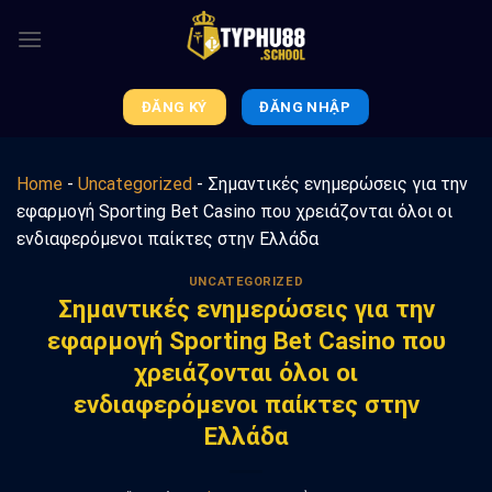
Bỏ
qua
nội
dung
ĐĂNG KÝ
ĐĂNG NHẬP
Home
-
Uncategorized
-
Σημαντικές ενημερώσεις για την
εφαρμογή Sporting Bet Casino που χρειάζονται όλοι οι
ενδιαφερόμενοι παίκτες στην Ελλάδα
UNCATEGORIZED
Σημαντικές ενημερώσεις για την
εφαρμογή Sporting Bet Casino που
χρειάζονται όλοι οι
ενδιαφερόμενοι παίκτες στην
Ελλάδα