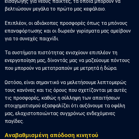
εισαγωγής για νέους παίκτες, τα οποία μπορούν να
βελτιώσουν μεγάλα το πρώτο μας κεφάλαιο.
Επιπλέον, οι αδιάκοπες προσφορές όπως τα μπόνους
επαναφόρτωσης και οι δωρεάν γυρίσματα μας αμείβουν
για το συνεχές παιχνίδι.
Τα συστήματα πιστότητας ενισχύουν επιπλέον τη
ενεργοποίηση μας, δίνοντάς μας να μαζεύουμε πόντους
που μπορούν να μετατραπούν με μετρητά ή δώρα.
Ωστόσο, είναι σημαντικό να μελετήσουμε λεπτομερώς
τους κανόνες και τις όρους που σχετίζονται με αυτές
τις προσφορές, καθώς η σύλληψη των απαιτήσεων
στοιχηματισμού εξασφαλίζει ότι αυξάνουμε τα οφέλη
μας, ελαχιστοποιώντας συγχρόνως ενδεχόμενες
παγίδες.
Αναβαθμισμένη απόδοση κινητού