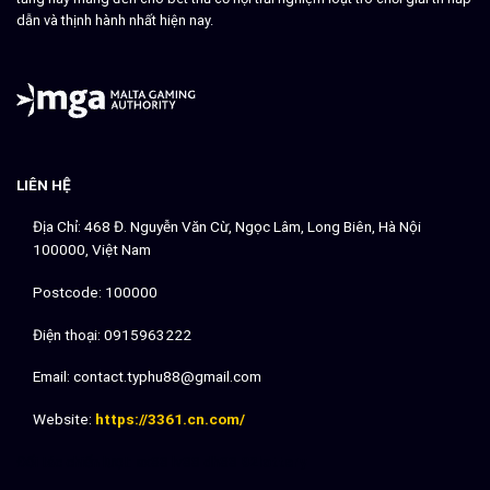
dẫn và thịnh hành nhất hiện nay.
LIÊN HỆ
Địa Chỉ: 468 Đ. Nguyễn Văn Cừ, Ngọc Lâm, Long Biên, Hà Nội
100000, Việt Nam
Postcode: 100000
Điện thoại: 0915963222
Email:
contact.typhu88@gmail.com
Website:
https://3361.cn.com/
Đối tác chiến lượt:
sx88
lv88
dh88
92lottery