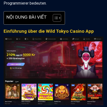
Programmierer bedeuten.
NỘI DUNG BÀI VIẾT
Einführung über die Wild Tokyo Casino App