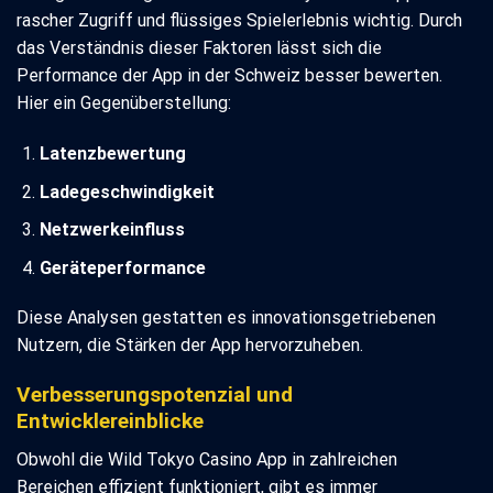
rascher Zugriff und flüssiges Spielerlebnis wichtig. Durch
das Verständnis dieser Faktoren lässt sich die
Performance der App in der Schweiz besser bewerten.
Hier ein Gegenüberstellung:
Latenzbewertung
Ladegeschwindigkeit
Netzwerkeinfluss
Geräteperformance
Diese Analysen gestatten es innovationsgetriebenen
Nutzern, die Stärken der App hervorzuheben.
Verbesserungspotenzial und
Entwicklereinblicke
Obwohl die Wild Tokyo Casino App in zahlreichen
Bereichen effizient funktioniert, gibt es immer