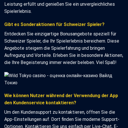
Leistung erfüllt und genießen Sie ein unvergleichliches
Spielerlebnis.
Gibt es Sonderaktionen für Schweizer Spieler?
Entdecken Sie einzigartige Bonusangebote speziell für
Schweizer Spieler, die Ihr Spielerlebnis bereichern. Diese
Angebote steigern die Spielerfahrung und bringen
Aufregung und Vorteile. Erleben Sie in besondere Aktionen,
die Ihre Begeisterung immer wieder beleben. Viel Spaß!
Wie können Nutzer während der Verwendung der App
den Kundenservice kontaktieren?
Um den Kundensupport zu kontaktieren, öffnen Sie die
App-Einstellungen auf. Dort finden Sie moderne Support-
Optionen. Kontaktieren Sie uns einfach per Live-Chat, E-