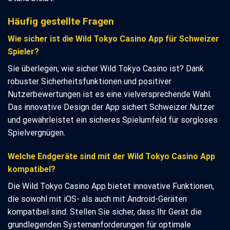
Häufig gestellte Fragen
Wie sicher ist die Wild Tokyo Casino App für Schweizer
Spieler?
Sie überlegen, wie sicher Wild Tokyo Casino ist? Dank
robuster Sicherheitsfunktionen und positiver
Nutzerbewertungen ist es eine vielversprechende Wahl.
Das innovative Design der App sichert Schweizer Nutzer
und gewährleistet ein sicheres Spielumfeld für sorgloses
Spielvergnügen.
Welche Endgeräte sind mit der Wild Tokyo Casino App
kompatibel?
Die Wild Tokyo Casino App bietet innovative Funktionen,
die sowohl mit iOS- als auch mit Android-Geräten
kompatibel sind. Stellen Sie sicher, dass Ihr Gerät die
grundlegenden Systemanforderungen für optimale