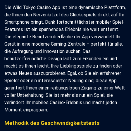
Die Wild Tokyo Casino App ist eine dynamische Plattform,
die Ihnen den Nervenkitzel des Glücksspiels direkt auf Ihr
Smartphone bringt. Dank fortschrittlichster mobiler Spiel-
Features ist ein spannendes Erlebnis nie weit entfernt.
Die elegante Benutzeroberfläche der App verwandelt Ihr
Gerät in eine moderne Gaming-Zentrale – perfekt für alle,
die Aufregung und Innovation suchen. Das
benutzerfreundliche Design lädt zum Erkunden ein und
macht es Ihnen leicht, Ihre Lieblingsspiele zu finden oder
etwas Neues auszuprobieren. Egal, ob Sie ein erfahrener
Spieler oder ein interessierter Neuling sind, diese App
garantiert Ihnen einen reibungslosen Zugang zu einer Welt
voller Unterhaltung. Sie ist mehr als nur ein Spiel; sie
verändert Ihr mobiles Casino-Erlebnis und macht jeden
Moment einprägsam.
Methodik des Geschwindigkeitstests