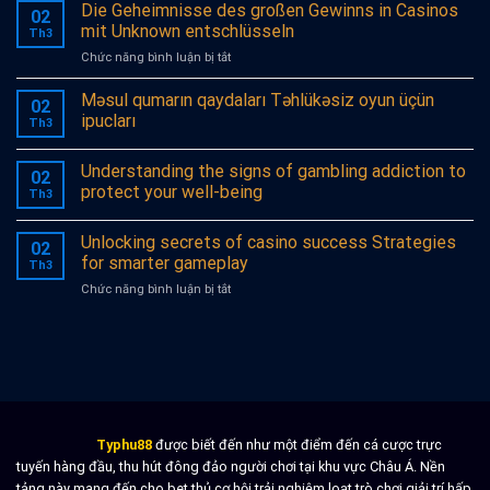
Die Geheimnisse des großen Gewinns in Casinos
02
mit Unknown entschlüsseln
Th3
ở
Chức năng bình luận bị tắt
Die
Geheimnisse
Məsul qumarın qaydaları Təhlükəsiz oyun üçün
02
des
ipucları
Th3
großen
Gewinns
Understanding the signs of gambling addiction to
in
02
Casinos
protect your well-being
Th3
mit
Unknown
Unlocking secrets of casino success Strategies
entschlüsseln
02
for smarter gameplay
Th3
ở
Chức năng bình luận bị tắt
Unlocking
secrets
of
casino
success
Strategies
for
smarter
Typhu88
được biết đến như một điểm đến cá cược trực
gameplay
tuyến hàng đầu, thu hút đông đảo người chơi tại khu vực Châu Á. Nền
tảng này mang đến cho bet thủ cơ hội trải nghiệm loạt trò chơi giải trí hấp