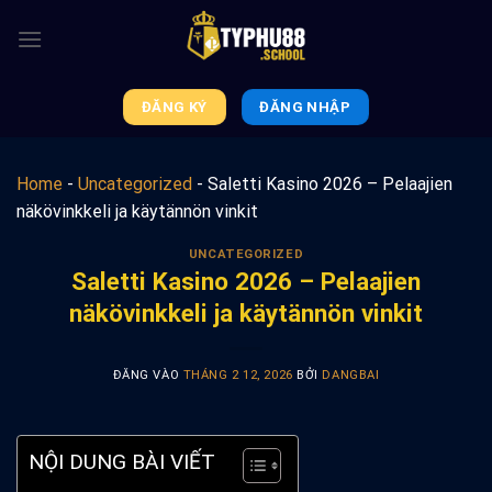
Bỏ
qua
nội
dung
ĐĂNG KÝ
ĐĂNG NHẬP
Home
-
Uncategorized
-
Saletti Kasino 2026 – Pelaajien
näkövinkkeli ja käytännön vinkit
UNCATEGORIZED
Saletti Kasino 2026 – Pelaajien
näkövinkkeli ja käytännön vinkit
ĐĂNG VÀO
THÁNG 2 12, 2026
BỞI
DANGBAI
NỘI DUNG BÀI VIẾT