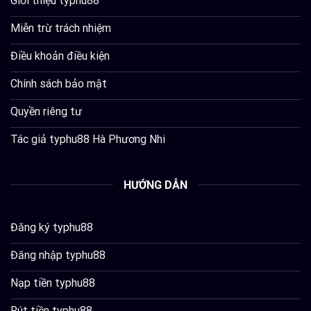
Giới thiệu typhu88
Miễn trừ trách nhiệm
Điều khoản điều kiện
Chính sách bảo mật
Quyền riêng tư
Tác giả typhu88 Hà Phương Nhi
HƯỚNG DẪN
Đăng ký typhu88
Đăng nhập typhu88
Nạp tiền typhu88
Rút tiền typhu88