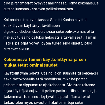
aika ja rahamäärät pysyvät hallinnassa. Tämä kokonaisuus
auttaa luomaan kestävän pelikokemuksen.
Kokonaisuutta arvioitaessa Saletti Kasino näyttää
keskittyvän käyttäjäystävälliseen
digipalvelukokemukseen, jossa sekä pelikokemus että
maksut tulee hoidetuksi helposti ja turvallisesti. Tämän
lisäksi pelaajat voivat löytää tukea sekä ohjeita, jotka
auttavat alkuun.
Kokonaisvaltainen käyttöliittymä ja sen
mukautetut ominaisuudet
Käyttöliittymä Saletti Casinolla on suunniteltu selkeäksi
sekä tietokoneella että mobiilissa, mikä helpottaa
pelaamista riippumatta ajankohdasta. Sivuston rakenne
ohjaa käyttäjää sujuvasti pelien pariin ja tilin hallintaan, ja
tärkeimmät toiminnot löytyvät helposti. Tämä teksti
tarkastelee myös sivuston hakutoimintoja sekä