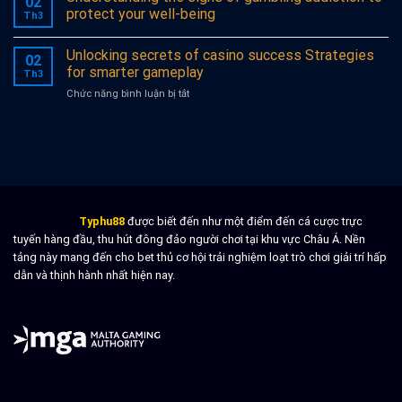
02
Casinos
protect your well-being
Th3
mit
Unknown
Unlocking secrets of casino success Strategies
entschlüsseln
02
for smarter gameplay
Th3
ở
Chức năng bình luận bị tắt
Unlocking
secrets
of
casino
success
Strategies
for
smarter
Typhu88
được biết đến như một điểm đến cá cược trực
gameplay
tuyến hàng đầu, thu hút đông đảo người chơi tại khu vực Châu Á. Nền
tảng này mang đến cho bet thủ cơ hội trải nghiệm loạt trò chơi giải trí hấp
dẫn và thịnh hành nhất hiện nay.