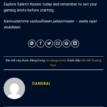
Explore Saletti Kasino today and remember to set your
gaming limits before starting.
Kannustamme vastuulliseen pelaamiseen – aseta rajat
etukäteen.
Bài viết này được đăng trong
Uncategorized
. Đánh dấu
liên kết thường
trực
.
DANGBAI