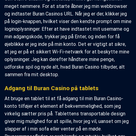
meget nemmere. For at starte åbner jeg min webbrowser
og indtaster Buran Casinos URL. Når jeg er der, klikker jeg
på login-knappen, hvilket viser den kendte prompt om mine
loginoplysninger. Efter at have indtastet mit username og
min adgangskode, trykker jeg på Enter, og inden for få
øjeblikke er jeg inde på min konto. Det er vigtigt at sikre,
at jeg er på et sikkert Wi-Fi-netværk for at beskytte mine
oplysninger. Jeg kan derefter håndtere mine penge,
udforske spil og nyde alt, hvad Buran Casino tilbyder, alt
sammen fra mit desktop.
Adgang til Buran Casino på tablets
At bruge en tablet til at få adgang til min Buran Casino-
konto tilføjer et element af bekvemmelighed, som jeg
virkelig sætter pris på. Tablettens transportable design
giver mig mulighed for at spille, hvor jeg vil, uanset om jeg
slapper af i min sofa eller venter på en møde.