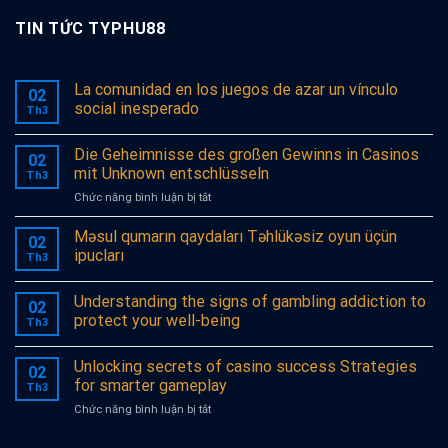
TIN TỨC TYPHU88
La comunidad en los juegos de azar un vínculo
02
social inesperado
Th3
Die Geheimnisse des großen Gewinns in Casinos
02
mit Unknown entschlüsseln
Th3
ở
Chức năng bình luận bị tắt
Die
Geheimnisse
Məsul qumarın qaydaları Təhlükəsiz oyun üçün
02
des
ipucları
Th3
großen
Gewinns
Understanding the signs of gambling addiction to
in
02
Casinos
protect your well-being
Th3
mit
Unknown
Unlocking secrets of casino success Strategies
entschlüsseln
02
for smarter gameplay
Th3
ở
Chức năng bình luận bị tắt
Unlocking
secrets