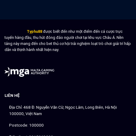
of
casino
success
Strategies
for
smarter
Typhu88
được biết đến như một điểm đến cá cược trực
gameplay
tuyến hàng đầu, thu hút đông đảo người chơi tại khu vực Châu Á. Nền
tảng này mang đến cho bet thủ cơ hội trải nghiệm loạt trò chơi giải trí hấp
dẫn và thịnh hành nhất hiện nay.
LIÊN HỆ
Địa Chỉ: 468 Đ. Nguyễn Văn Cừ, Ngọc Lâm, Long Biên, Hà Nội
100000, Việt Nam
Postcode: 100000