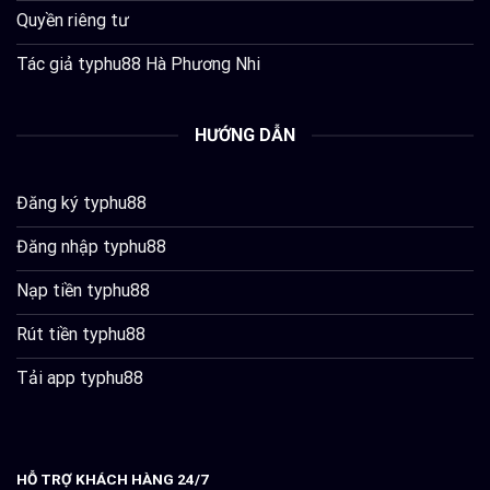
Quyền riêng tư
Tác giả typhu88 Hà Phương Nhi
HƯỚNG DẪN
Đăng ký typhu88
Đăng nhập typhu88
Nạp tiền typhu88
Rút tiền typhu88
Tải app typhu88
HỖ TRỢ KHÁCH HÀNG 24/7