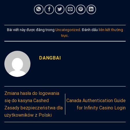
Bài viết này được đăng trong
Uncategorized
. Đánh dấu
liên kết thường
trực
.
DANGBAI
Zmiana hasła do logowania
się do kasyna Cashed
Canada Authentication Guide
Zasady bezpieczeństwa dla
for Infinity Casino Login
użytkowników z Polski