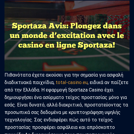
Πιθανότατα έχετε ακούσει για την σημασία για ασφαλή
διαδικτυακά παιχνίδια,
total-casino.eu
, ειδικά αν παίζετε
από την Ελλάδα. Η εφαρμογή Sportaza Casino έχει
δημιουργήσει ένα ασύρματο τείχος προστασίας μόνο για
εσάς. Είναι δυνατό, αλλά διακριτικό, προστατεύοντας τα
προσωπικά σας δεδομένα με κρυπτογράφηση υψηλής
τεχνολογίας. Σας ενδιαφέρει πώς αυτό το τείχος
προστασίας προσφέρει ασφάλεια και απρόσκοπτο