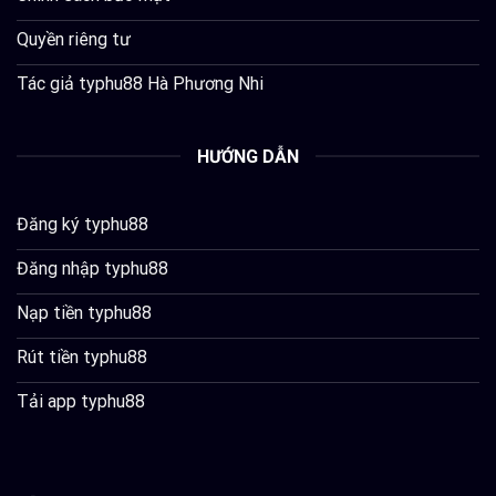
Quyền riêng tư
Tác giả typhu88 Hà Phương Nhi
HƯỚNG DẪN
Đăng ký typhu88
Đăng nhập typhu88
Nạp tiền typhu88
Rút tiền typhu88
Tải app typhu88