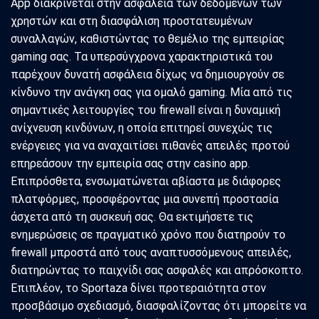
App διακρίνεται στην ασφάλεια των δεδομένων των
χρηστών και στη διασφάλιση προστατευμένων
συναλλαγών, καθιστώντας το θεμέλιο της εμπειρίας
gaming σας. Τα υπερσύγχρονα χαρακτηριστικά του
παρέχουν δυνατή ασφάλεια δίχως να δημιουργούν σε
κίνδυνο την ανάγκη σας για ομαλό gaming. Μία από τις
σημαντικές λειτουργίες του firewall είναι η δυναμική
ανίχνευση κινδύνων, η οποία επιτηρεί συνεχώς τις
ενέργειες για να αναχαιτίσει πιθανές απειλές προτού
επηρεάσουν την εμπειρία σας στην casino app.
Επιπρόσθετα, ενσωματώνεται αβίαστα με διάφορες
πλατφόρμες, προσφέροντας μια συνεπή προστασία
άσχετα από τη συσκευή σας. Θα εκτιμήσετε τις
ενημερώσεις σε πραγματικό χρόνο που διατηρούν το
firewall μπροστά από τους αναπτυσσόμενους απειλές,
διατηρώντας το παιχνίδι σας ασφαλές και απρόσκοπτο.
Επιπλέον, το Sportaza δίνει προτεραιότητα στον
προσβάσιμο σχεδιασμό, διασφαλίζοντας ότι μπορείτε να