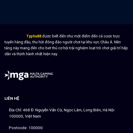
secrets
of
casino
success
Strategies
for
smarter
Typhu88
được biết đến như một điểm đến cá cược trực
gameplay
tuyến hàng đầu, thu hút đông đảo người chơi tại khu vực Châu Á. Nền
tảng này mang đến cho bet thủ cơ hội trải nghiệm loạt trò chơi giải trí hấp
dẫn và thịnh hành nhất hiện nay.
LIÊN HỆ
Địa Chỉ: 468 Đ. Nguyễn Văn Cừ, Ngọc Lâm, Long Biên, Hà Nội
100000, Việt Nam
Postcode: 100000