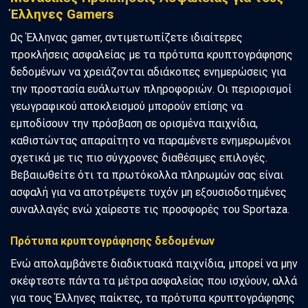
Έλληνες Gamers
Ως Έλληνας gamer, αντιμετωπίζετε ιδιαίτερες
προκλήσεις ασφαλείας με τα πρότυπα κρυπτογράφησης
δεδομένων να χρειάζονται αδιάκοπες ενημερώσεις για
την προστασία ευάλωτων πληροφοριών. Οι περιορισμοί
γεωγραφικού αποκλεισμού μπορούν επίσης να
εμποδίσουν την πρόσβαση σε ορισμένα παιχνίδια,
καθιστώντας απαραίτητο να παραμένετε ενημερωμένοι
σχετικά με τις πιο σύγχρονες διαθέσιμες επιλογές.
Βεβαιωθείτε ότι τα πρωτόκολλα πληρωμών σας είναι
ασφαλή για να αποτρέψετε τυχόν μη εξουσιοδοτημένες
συναλλαγές ενώ χαίρεστε τις προσφορές του Sportaza.
Πρότυπα κρυπτογράφησης δεδομένων
Ενώ απολαμβάνετε διαδικτυακά παιχνίδια, μπορεί να μην
σκέφτεστε πάντα τα μέτρα ασφαλείας που ισχύουν, αλλά
για τους Έλληνες παίκτες, τα πρότυπα κρυπτογράφησης