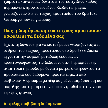
χαίρεστε καινοτόμες δυνατότητες παιχνιδιού καθώς
παραμένετε προστατευμένοι. Κερδίστε ηρεμία,
γνωρίζοντας ότι το τείχος προστασίας του Sportaza
λειτουργεί πάντα για εσάς.
Πώς η διαμόρφωση του τείχους προστασίας
ασφαλίζει τα δεδομένα σας
Έχετε τη δυνατότητα να είστε ήρεμοι γνωρίζοντας ότι η
ρύθμιση του τείχους προστασίας στο Sportaza Casino
εγγυάται την ασφαλή μετάδοση δεδομένων
κρυπτογραφώντας τις δεδομένα σας. Περιορίζει την
ανεπίτρεπτη είσοδο με δυνατά μέτρα, διατηρώντας τα
προσωπικά σας δεδομένα προστατευμένα από
εισβολείς. Η εμπειρία gaming σας μένει απρόσκοπτη και
ασφαλής, ώστε μπορείτε να επικεντρωθείτε στην χαρά
της ψυχαγωγίας.
Ασφαλής διαβίβαση δεδομένων