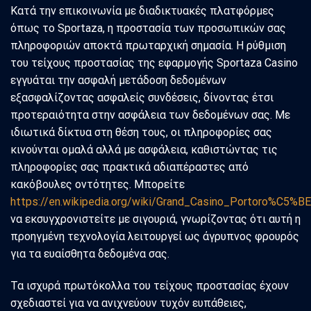
Κατά την επικοινωνία με διαδικτυακές πλατφόρμες
όπως το Sportaza, η προστασία των προσωπικών σας
πληροφοριών αποκτά πρωταρχική σημασία. Η ρύθμιση
του τείχους προστασίας της εφαρμογής Sportaza Casino
εγγυάται την ασφαλή μετάδοση δεδομένων
εξασφαλίζοντας ασφαλείς συνδέσεις, δίνοντας έτσι
προτεραιότητα στην ασφάλεια των δεδομένων σας. Με
ιδιωτικά δίκτυα στη θέση τους, οι πληροφορίες σας
κινούνται ομαλά αλλά με ασφάλεια, καθιστώντας τις
πληροφορίες σας πρακτικά αδιαπέραστες από
κακόβουλες οντότητες. Μπορείτε
https://en.wikipedia.org/wiki/Grand_Casino_Portoro%C5%BE
να εκσυγχρονιστείτε με σιγουριά, γνωρίζοντας ότι αυτή η
προηγμένη τεχνολογία λειτουργεί ως άγρυπνος φρουρός
για τα ευαίσθητα δεδομένα σας.
Τα ισχυρά πρωτόκολλα του τείχους προστασίας έχουν
σχεδιαστεί για να ανιχνεύουν τυχόν ευπάθειες,