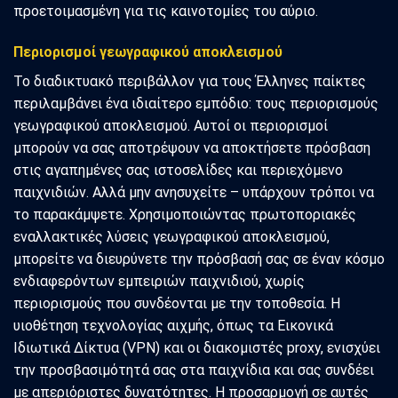
προετοιμασμένη για τις καινοτομίες του αύριο.
Περιορισμοί γεωγραφικού αποκλεισμού
Το διαδικτυακό περιβάλλον για τους Έλληνες παίκτες
περιλαμβάνει ένα ιδιαίτερο εμπόδιο: τους περιορισμούς
γεωγραφικού αποκλεισμού. Αυτοί οι περιορισμοί
μπορούν να σας αποτρέψουν να αποκτήσετε πρόσβαση
στις αγαπημένες σας ιστοσελίδες και περιεχόμενο
παιχνιδιών. Αλλά μην ανησυχείτε – υπάρχουν τρόποι να
το παρακάμψετε. Χρησιμοποιώντας πρωτοποριακές
εναλλακτικές λύσεις γεωγραφικού αποκλεισμού,
μπορείτε να διευρύνετε την πρόσβασή σας σε έναν κόσμο
ενδιαφερόντων εμπειριών παιχνιδιού, χωρίς
περιορισμούς που συνδέονται με την τοποθεσία. Η
υιοθέτηση τεχνολογίας αιχμής, όπως τα Εικονικά
Ιδιωτικά Δίκτυα (VPN) και οι διακομιστές proxy, ενισχύει
την προσβασιμότητά σας στα παιχνίδια και σας συνδέει
με απεριόριστες δυνατότητες. Η προσαρμογή σε αυτές