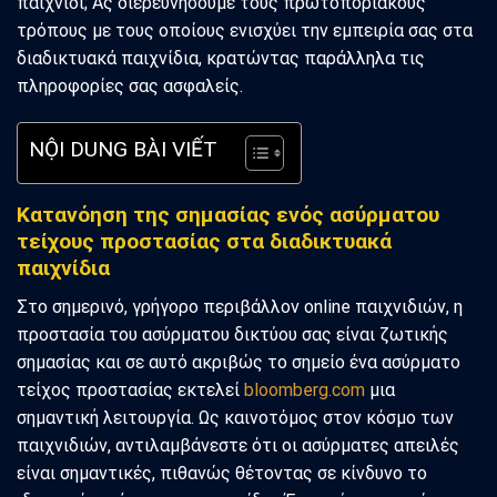
παιχνίδι; Ας διερευνήσουμε τους πρωτοποριακούς
τρόπους με τους οποίους ενισχύει την εμπειρία σας στα
διαδικτυακά παιχνίδια, κρατώντας παράλληλα τις
πληροφορίες σας ασφαλείς.
NỘI DUNG BÀI VIẾT
Κατανόηση της σημασίας ενός ασύρματου
τείχους προστασίας στα διαδικτυακά
παιχνίδια
Στο σημερινό, γρήγορο περιβάλλον online παιχνιδιών, η
προστασία του ασύρματου δικτύου σας είναι ζωτικής
σημασίας και σε αυτό ακριβώς το σημείο ένα ασύρματο
τείχος προστασίας εκτελεί
bloomberg.com
μια
σημαντική λειτουργία. Ως καινοτόμος στον κόσμο των
παιχνιδιών, αντιλαμβάνεστε ότι οι ασύρματες απειλές
είναι σημαντικές, πιθανώς θέτοντας σε κίνδυνο το