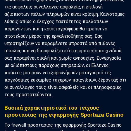
τις ασφαλείς συναλλαγές ασφαλείς, η επιλογή
αξιόπιστων πυλών πληρωμών είναι κρίσιμη. Καινοτόμες
λύσεις όπως ο έλεγχος ταυτότητας πολλαπλών
παραγόντων και η κρυπτογράφηση θα πρέπει να
αποτελούν μέρος της εργαλειοθήκης σας. Σας
υποστηρίζουν να παραμένετε μπροστά από πιθανές
απειλές και να διασφαλίζετε ότι η εμπειρία παιχνιδιού
σας παραμένει ομαλή και χωρίς ανησυχίες. Συνεργασία
με αξιόπιστους παρόχους υπηρεσιών, οι Έλληνες
παίκτες μπορούν να εξερευνήσουν με σιγουριά τις
παγκόσμιες ευκαιρίες τυχερών παιχνιδιών, ξέροντας ότι
οι συναλλαγές τους είναι ασφαλείς και οι πληροφορίες
τους προστατεύονται.
Βασικά χαρακτηριστικά του τείχους
προστασίας της εφαρμογής Sportaza Casino
Το firewall προστασίας της εφαρμογής Sportaza Casino