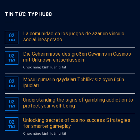
TIN TỨC TYPHU88
La comunidad en los juegos de azar un vínculo
02
social inesperado
Th3
Die Geheimnisse des großen Gewinns in Casinos
02
mit Unknown entschlüsseln
Th3
ở
Chức năng bình luận bị tắt
Die
Geheimnisse
Məsul qumarın qaydaları Təhlükəsiz oyun üçün
02
des
ipucları
Th3
großen
Gewinns
Understanding the signs of gambling addiction to
in
02
Casinos
protect your well-being
Th3
mit
Unknown
Unlocking secrets of casino success Strategies
entschlüsseln
02
for smarter gameplay
Th3
ở
Chức năng bình luận bị tắt
Unlocking