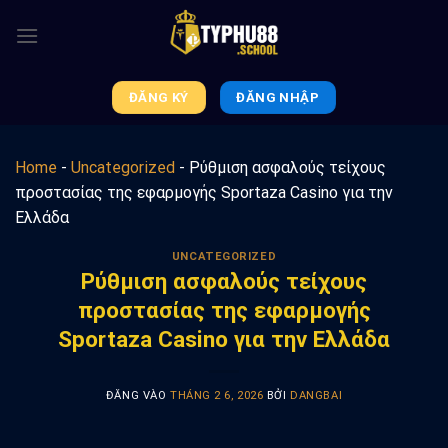
Bỏ
qua
nội
dung
ĐĂNG KÝ
ĐĂNG NHẬP
Home
-
Uncategorized
-
Ρύθμιση ασφαλούς τείχους
προστασίας της εφαρμογής Sportaza Casino για την
Ελλάδα
UNCATEGORIZED
Ρύθμιση ασφαλούς τείχους
προστασίας της εφαρμογής
Sportaza Casino για την Ελλάδα
ĐĂNG VÀO
THÁNG 2 6, 2026
BỞI
DANGBAI