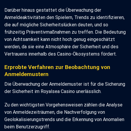
Darüber hinaus gestattet die Überwachung der
Anmeldeaktivitäten den Spielern, Trends zu identifizieren,
die auf mögliche Sicherheitslücken deuten, und so
frühzeitig Präventivmaßnahmen zu treffen. Die Bedeutung
von Achtsamkeit kann nicht hoch genug eingeschätzt
werden, da sie eine Atmosphäre der Sicherheit und des
Vertrauens innerhalb des Casino-Ökosystems fördert.
Erprobte Verfahren zur Beobachtung von
Anmeldemustern
Die Überwachung der Anmeldemuster ist für die Sicherung
der Sicherheit im Royalsea Casino unerlässlich.
Zu den wichtigsten Vorgehensweisen zählen die Analyse
von Anmeldezeiträumen, die Nachverfolgung von
Geolokalisierungstrends und die Erkennung von Anomalien
beim Benutzerzugriff.