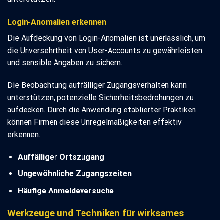
Login-Anomalien erkennen
Die Aufdeckung von Login-Anomalien ist unerlässlich, um
die Unversehrtheit von User-Accounts zu gewährleisten
und sensible Angaben zu sichern.
Die Beobachtung auffälliger Zugangsverhalten kann
unterstützen, potenzielle Sicherheitsbedrohungen zu
aufdecken. Durch die Anwendung etablierter Praktiken
können Firmen diese Unregelmäßigkeiten effektiv
erkennen.
Auffälliger Ortszugang
Ungewöhnliche Zugangszeiten
Häufige Anmeldeversuche
Werkzeuge und Techniken für wirksames