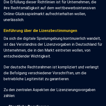
Die Erfüllung dieser Richtlinien ist für Unternehmen, die
ihre Rechtsmäßigkeit auf dem wettbewerbsintensiven
Online-Glücksspielmarkt aufrechterhalten wollen,
unerlässlich.
Einführung über die Lizenzbestimmungen
Da sich die digitale Spielumgebung kontinuierlich wandelt,
ist das Verständnis der Lizenzvorgaben in Deutschland für
Unternehmen, die in den Markt eintreten wollen, von
entscheidender Wichtigkeit.
Der deutsche Rechtsrahmen ist kompliziert und verlangt
die Befolgung verschiedener Vorschriften, um die
betriebliche Legitimität zu garantieren.
Zu den zentralen Aspekten der Lizenzierungsvorgaben
zählen: