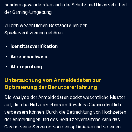
sondern gewährleisten auch die Schutz und Unversehrtheit
der Gaming-Umgebung.
Zu den wesentlichen Bestandteilen der
Spielerverifizierung gehören:
Identitätsverifikation
Adressnachweis
Altersprüfung
Untersuchung von Anmeldedaten zur
Optimierung der Benutzererfahrung
Die Analyse der Anmeldedaten deckt wesentliche Muster
auf, die das Nutzererlebnis im Royalsea Casino deutlich
verbessern können. Durch die Betrachtung von Hochzeiten
der Anmeldungen und des Benutzerverhaltens kann das
Casino seine Serverressourcen optimieren und so einen