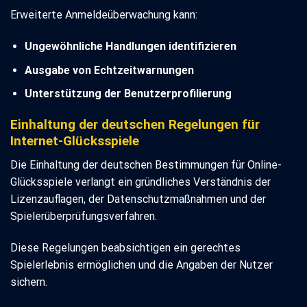
Erweiterte Anmeldeüberwachung kann:
Ungewöhnliche Handlungen identifizieren
Ausgabe von Echtzeitwarnungen
Unterstützung der Benutzerprofilierung
Einhaltung der deutschen Regelungen für
Internet-Glücksspiele
Die Einhaltung der deutschen Bestimmungen für Online-
Glücksspiele verlangt ein gründliches Verständnis der
Lizenzauflagen, der Datenschutzmaßnahmen und der
Spielerüberprüfungsverfahren.
Diese Regelungen beabsichtigen ein gerechtes
Spielerlebnis ermöglichen und die Angaben der Nutzer
sichern.