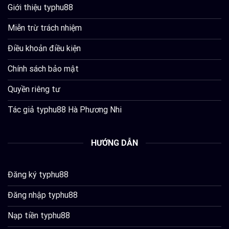
Giới thiệu typhu88
Miễn trừ trách nhiệm
Điều khoản điều kiện
Chính sách bảo mật
Quyền riêng tư
Tác giả typhu88 Hà Phương Nhi
HƯỚNG DẪN
Đăng ký typhu88
Đăng nhập typhu88
Nạp tiền typhu88