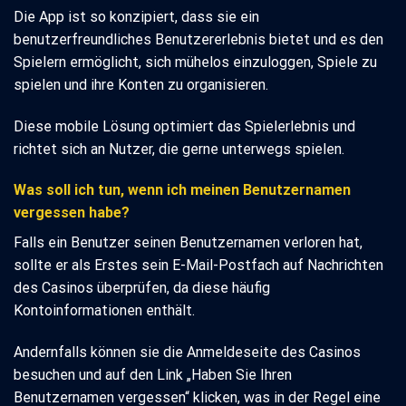
Die App ist so konzipiert, dass sie ein
benutzerfreundliches Benutzererlebnis bietet und es den
Spielern ermöglicht, sich mühelos einzuloggen, Spiele zu
spielen und ihre Konten zu organisieren.
Diese mobile Lösung optimiert das Spielerlebnis und
richtet sich an Nutzer, die gerne unterwegs spielen.
Was soll ich tun, wenn ich meinen Benutzernamen
vergessen habe?
Falls ein Benutzer seinen Benutzernamen verloren hat,
sollte er als Erstes sein E-Mail-Postfach auf Nachrichten
des Casinos überprüfen, da diese häufig
Kontoinformationen enthält.
Andernfalls können sie die Anmeldeseite des Casinos
besuchen und auf den Link „Haben Sie Ihren
Benutzernamen vergessen“ klicken, was in der Regel eine