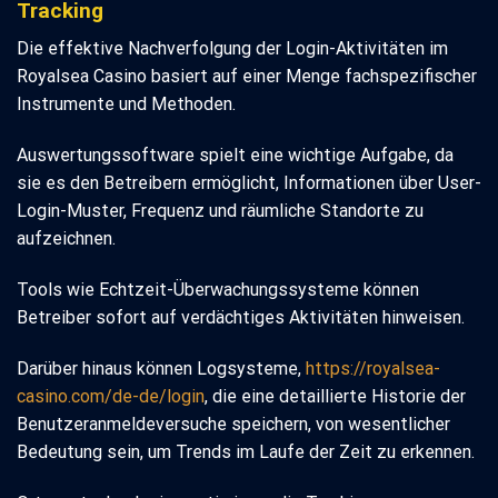
Tracking
Die effektive Nachverfolgung der Login-Aktivitäten im
Royalsea Casino basiert auf einer Menge fachspezifischer
Instrumente und Methoden.
Auswertungssoftware spielt eine wichtige Aufgabe, da
sie es den Betreibern ermöglicht, Informationen über User-
Login-Muster, Frequenz und räumliche Standorte zu
aufzeichnen.
Tools wie Echtzeit-Überwachungssysteme können
Betreiber sofort auf verdächtiges Aktivitäten hinweisen.
Darüber hinaus können Logsysteme,
https://royalsea-
casino.com/de-de/login
, die eine detaillierte Historie der
Benutzeranmeldeversuche speichern, von wesentlicher
Bedeutung sein, um Trends im Laufe der Zeit zu erkennen.