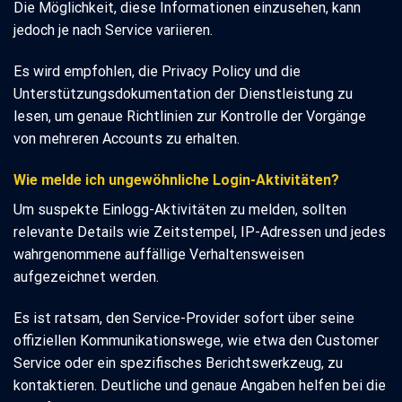
Die Möglichkeit, diese Informationen einzusehen, kann
jedoch je nach Service variieren.
Es wird empfohlen, die Privacy Policy und die
Unterstützungsdokumentation der Dienstleistung zu
lesen, um genaue Richtlinien zur Kontrolle der Vorgänge
von mehreren Accounts zu erhalten.
Wie melde ich ungewöhnliche Login-Aktivitäten?
Um suspekte Einlogg-Aktivitäten zu melden, sollten
relevante Details wie Zeitstempel, IP-Adressen und jedes
wahrgenommene auffällige Verhaltensweisen
aufgezeichnet werden.
Es ist ratsam, den Service-Provider sofort über seine
offiziellen Kommunikationswege, wie etwa den Customer
Service oder ein spezifisches Berichtswerkzeug, zu
kontaktieren. Deutliche und genaue Angaben helfen bei die