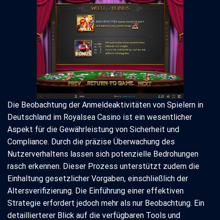
Die Beobachtung der Anmeldeaktivitäten von Spielern in
Deutschland im Royalsea Casino ist ein wesentlicher
Aspekt für die Gewährleistung von Sicherheit und
Compliance. Durch die präzise Überwachung des
Nutzerverhaltens lassen sich potenzielle Bedrohungen
rasch erkennen. Dieser Prozess unterstützt zudem die
Einhaltung gesetzlicher Vorgaben, einschließlich der
Altersverifizierung. Die Einführung einer effektiven
Strategie erfordert jedoch mehr als nur Beobachtung. Ein
detaillierterer Blick auf die verfügbaren Tools und