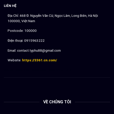
LIÊN HỆ
Địa Chỉ: 468 Đ. Nguyễn Văn Cừ, Ngọc Lâm, Long Biên, Hà Nội
100000, Việt Nam
Postcode: 100000
Điện thoại: 0915963222
Email:
contact.typhu88@gmail.com
Website:
https://3361.cn.com/
Đối tác chiến lượt:
sx88
lv88
dh88
92lottery
VỀ CHÚNG TÔI