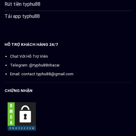
Rút tiền typhu88
Tải app typhu88
HỖ TRỢ KHÁCH HÀNG 24/7
Chat Với Hỗ Trợ Viên
Telegram: @typhu88nhacai
Email:
contact.typhu88@gmail.com
CHỨNG NHẬN