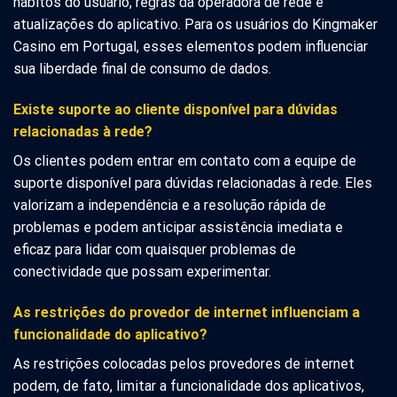
hábitos do usuário, regras da operadora de rede e
atualizações do aplicativo. Para os usuários do Kingmaker
Casino em Portugal, esses elementos podem influenciar
sua liberdade final de consumo de dados.
Existe suporte ao cliente disponível para dúvidas
relacionadas à rede?
Os clientes podem entrar em contato com a equipe de
suporte disponível para dúvidas relacionadas à rede. Eles
valorizam a independência e a resolução rápida de
problemas e podem anticipar assistência imediata e
eficaz para lidar com quaisquer problemas de
conectividade que possam experimentar.
As restrições do provedor de internet influenciam a
funcionalidade do aplicativo?
As restrições colocadas pelos provedores de internet
podem, de fato, limitar a funcionalidade dos aplicativos,