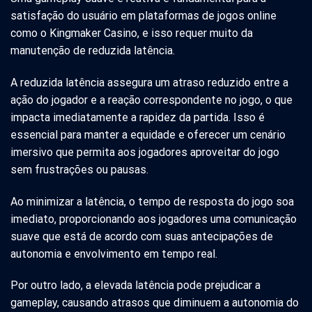
satisfação do usuário em plataformas de jogos online
como o Kingmaker Casino, e isso requer muito da
manutenção de reduzida latência.
A reduzida latência assegura um atraso reduzido entre a
ação do jogador e a reação correspondente no jogo, o que
impacta imediatamente a rapidez da partida. Isso é
essencial para manter a equidade e oferecer um cenário
imersivo que permita aos jogadores aproveitar do jogo
sem frustrações ou pausas.
Ao minimizar a latência, o tempo de resposta do jogo soa
imediato, proporcionando aos jogadores uma comunicação
suave que está de acordo com suas antecipações de
autonomia e envolvimento em tempo real.
Por outro lado, a elevada latência pode prejudicar a
gameplay, causando atrasos que diminuem a autonomia do