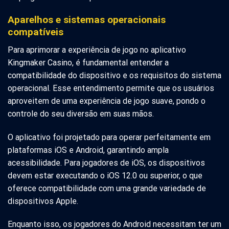
Aparelhos e sistemas operacionais
compatíveis
Para aprimorar a experiência de jogo no aplicativo
Kingmaker Casino, é fundamental entender a
compatibilidade do dispositivo e os requisitos do sistema
operacional. Esse entendimento permite que os usuários
aproveitem de uma experiência de jogo suave, pondo o
controle do seu diversão em suas mãos.
O aplicativo foi projetado para operar perfeitamente em
plataformas iOS e Android, garantindo ampla
acessibilidade. Para jogadores de iOS, os dispositivos
devem estar executando o iOS 12.0 ou superior, o que
oferece compatibilidade com uma grande variedade de
dispositivos Apple.
Enquanto isso, os jogadores do Android necessitam ter um