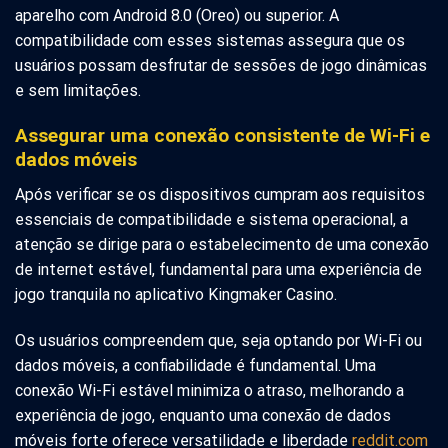
aparelho com Android 8.0 (Oreo) ou superior. A
compatibilidade com esses sistemas assegura que os
usuários possam desfrutar de sessões de jogo dinâmicas
e sem limitações.
Assegurar uma conexão consistente de Wi-Fi e
dados móveis
Após verificar se os dispositivos cumpram aos requisitos
essenciais de compatibilidade e sistema operacional, a
atenção se dirige para o estabelecimento de uma conexão
de internet estável, fundamental para uma experiência de
jogo tranquila no aplicativo Kingmaker Casino.
Os usuários compreendem que, seja optando por Wi-Fi ou
dados móveis, a confiabilidade é fundamental. Uma
conexão Wi-Fi estável minimiza o atraso, melhorando a
experiência de jogo, enquanto uma conexão de dados
móveis forte oferece versatilidade e liberdade
reddit.com