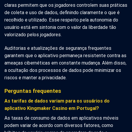
claras permitem que os jogadores controlem suas práticas
de coleta e uso de dados, definindo claramente o que é
recolhido e utilizado. Esse respeito pela autonomia do
usuário está em sintonia com o valor da liberdade tão
valorizado pelos jogadores.
Auditorias e atualizações de segurança frequentes
garantem que o aplicativo permaneça resistente contra as
ameaças cibernéticas em constante mudança. Além disso,
a ocultação dos processos de dados pode minimizar os
riscos e manter a privacidade.
Perguntas frequentes
As tarifas de dados variam para os usuários do
aplicativo Kingmaker Casino em Portugal?
As taxas de consumo de dados em aplicativos móveis
podem variar de acordo com diversos fatores, como