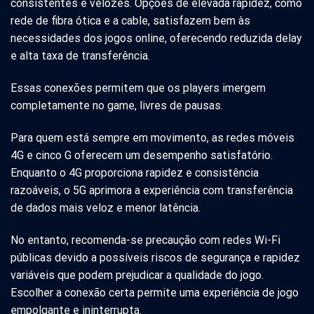
consistentes e velozes. Opções de elevada rapidez, como
rede de fibra ótica e a cable, satisfazem bem às
necessidades dos jogos online, oferecendo reduzida delay
e alta taxa de transferência.
Essas conexões permitem que os players imergem
completamente no game, livres de pausas.
Para quem está sempre em movimento, as redes móveis
4G e cinco G oferecem um desempenho satisfatório.
Enquanto o 4G proporciona rapidez e consistência
razoáveis, o 5G aprimora a experiência com transferência
de dados mais veloz e menor latência.
No entanto, recomenda-se precaução com redes Wi-Fi
públicas devido a possíveis riscos de segurança e rapidez
variáveis que podem prejudicar a qualidade do jogo.
Escolher a conexão certa permite uma experiência de jogo
empolgante e ininterrupta.