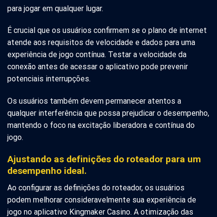
para jogar em qualquer lugar.
É crucial que os usuários confirmem se o plano de internet
atende aos requisitos de velocidade e dados para uma
experiência de jogo contínua. Testar a velocidade da
conexão antes de acessar o aplicativo pode prevenir
potenciais interrupções.
Os usuários também devem permanecer atentos a
qualquer interferência que possa prejudicar o desempenho,
mantendo o foco na excitação liberadora e contínua do
jogo.
Ajustando as definições do roteador para um
desempenho ideal.
Ao configurar as definições do roteador, os usuários
podem melhorar consideravelmente sua experiência de
jogo no aplicativo Kingmaker Casino. A otimização das