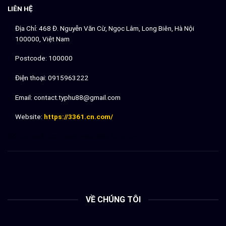
LIÊN HỆ
Địa Chỉ: 468 Đ. Nguyễn Văn Cừ, Ngọc Lâm, Long Biên, Hà Nội
100000, Việt Nam
Postcode: 100000
Điện thoại: 0915963222
Email:
contact.typhu88@gmail.com
Website:
https://3361.cn.com/
Đối tác chiến lượt:
sx88
lv88
dh88
92lottery
VỀ CHÚNG TÔI