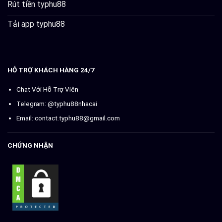
Rút tiền typhu88
Tải app typhu88
HỖ TRỢ KHÁCH HÀNG 24/7
Chat Với Hỗ Trợ Viên
Telegram: @typhu88nhacai
Email:
contact.typhu88@gmail.com
CHỨNG NHẬN