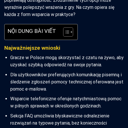
poprawiają dostępność. Zrozumienie tych opcji może
wyraźnie polepszyć wrażenia z gry. Na czym opiera się
każda z form wsparcia w praktyce?
NỘI DUNG BÀI VIẾT
Najważniejsze wnioski
Gracze w Polsce mogą skorzystać z czatu na żywo, aby
uzyskać szybką odpowiedź na swoje pytania.
Dla użytkowników preferujących komunikację pisemną i
śledzenie zgłoszeń pomocy technicznej oferowana jest
pomoc e-mailowa.
Wsparcie telefoniczne oferuje natychmiastową pomoc
w pilnych sprawach w określonych godzinach.
Sekcja FAQ umożliwia błyskawiczne odnalezienie
rozwiązań na typowe pytania, bez konieczności