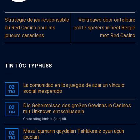
Stratégie de jeu responsable
Vertrouwd door ontelbare
du Red Casino pour les
echte spelers in heel België
joueurs canadiens
met Red Casino
TIN TỨC TYPHU88
La comunidad en los juegos de azar un vínculo
02
social inesperado
Th3
Die Geheimnisse des großen Gewinns in Casinos
02
mit Unknown entschlüsseln
Th3
ở
Chức năng bình luận bị tắt
Die
Geheimnisse
Məsul qumarın qaydaları Təhlükəsiz oyun üçün
02
des
ipucları
Th3
großen