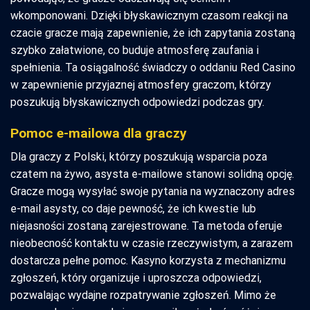
wkomponowani. Dzięki błyskawicznym czasom reakcji na
czacie gracze mają zapewnienie, że ich zapytania zostaną
szybko załatwione, co buduje atmosferę zaufania i
spełnienia. Ta osiągalność świadczy o oddaniu Red Casino
w zapewnienie przyjaznej atmosfery graczom, którzy
poszukują błyskawicznych odpowiedzi podczas gry.
Pomoc e-mailowa dla graczy
Dla graczy z Polski, którzy poszukują wsparcia poza
czatem na żywo, asysta e-mailowe stanowi solidną opcję.
Gracze mogą wysyłać swoje pytania na wyznaczony adres
e-mail asysty, co daje pewność, że ich kwestie lub
niejasności zostaną zarejestrowane. Ta metoda oferuje
nieobecność kontaktu w czasie rzeczywistym, a zarazem
dostarcza pełne pomoc. Kasyno korzysta z mechanizmu
zgłoszeń, który organizuje i uproszcza odpowiedzi,
pozwalając wydajne rozpatrywanie zgłoszeń. Mimo że