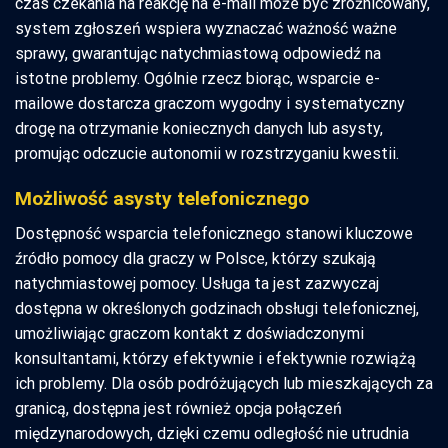
czas czekania na reakcję na e-mail może być zróżnicowany,
system zgłoszeń wspiera wyznaczać ważność ważne
sprawy, gwarantując natychmiastową odpowiedź na
istotne problemy. Ogólnie rzecz biorąc, wsparcie e-
mailowe dostarcza graczom wygodny i systematyczny
drogę na otrzymanie koniecznych danych lub asysty,
promując odczucie autonomii w rozstrzyganiu kwestii.
Możliwość asysty telefonicznego
Dostępność wsparcia telefonicznego stanowi kluczowe
źródło pomocy dla graczy w Polsce, którzy szukają
natychmiastowej pomocy. Usługa ta jest zazwyczaj
dostępna w określonych godzinach obsługi telefonicznej,
umożliwiając graczom kontakt z doświadczonymi
konsultantami, którzy efektywnie i efektywnie rozwiążą
ich problemy. Dla osób podróżujących lub mieszkających za
granicą, dostępna jest również opcja połączeń
międzynarodowych, dzięki czemu odległość nie utrudnia