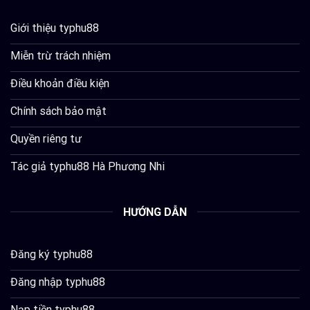
Giới thiệu typhu88
Miễn trừ trách nhiệm
Điều khoản điều kiện
Chính sách bảo mật
Quyền riêng tư
Tác giả typhu88 Hà Phương Nhi
HƯỚNG DẪN
Đăng ký typhu88
Đăng nhập typhu88
Nạp tiền typhu88