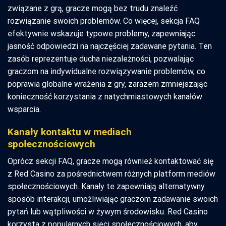
związane z grą, gracze mogą bez trudu znaleźć
rozwiązanie swoich problemów. Co więcej, sekcja FAQ
efektywnie wskazuje typowe problemy, zapewniając
jasność odpowiedzi na najczęściej zadawane pytania. Ten
zasób reprezentuje ducha niezależności, pozwalając
graczom na indywidualne rozwiązywanie problemów, co
poprawia globalne wrażenia z gry, zarazem zmniejszając
konieczność korzystania z natychmiastowych kanałów
wsparcia.
Kanały kontaktu w mediach
społecznościowych
Oprócz sekcji FAQ, gracze mogą również kontaktować się
z Red Casino za pośrednictwem różnych platform mediów
społecznościowych. Kanały te zapewniają alternatywny
sposób interakcji, umożliwiając graczom zadawanie swoich
pytań lub wątpliwości w żywym środowisku. Red Casino
korzysta z popularnych sieci społecznościowych, aby