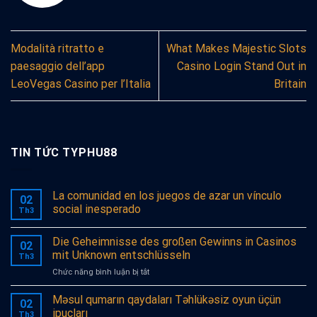
Modalità ritratto e
What Makes Majestic Slots
paesaggio dell’app
Casino Login Stand Out in
LeoVegas Casino per l’Italia
Britain
TIN TỨC TYPHU88
La comunidad en los juegos de azar un vínculo
02
social inesperado
Th3
Die Geheimnisse des großen Gewinns in Casinos
02
mit Unknown entschlüsseln
Th3
ở
Chức năng bình luận bị tắt
Die
Geheimnisse
Məsul qumarın qaydaları Təhlükəsiz oyun üçün
02
des
ipucları
Th3