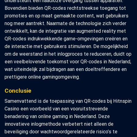
ondersteunt een naadloze overgang tussen apparaten.
Bovendien bieden QR-codes rechtstreekse toegang tot
promoties en op maat gemaakte content, wat gebruikers
nog meer aantrekt. Naarmate de technologie zich verder
ontwikkelt, kan de integratie van augmented reality met
QR-codes indrukwekkende game-omgevingen creëren en
de interactie met gebruikers stimuleren. De mogelijkheid
om de weerstand in het inlogproces te reduceren, duidt op
een veelbelovende toekomst voor QR-codes in Nederland,
wat uiteindelijk zal bijdragen aan een doeltreffendere en
prettigere online gamingomgeving.
Conclusie
Samenvattend is de toepassing van QR-codes bij Hitnspin
Casino een voorbeeld van een vooruitstrevende
benadering van online gaming in Nederland. Deze
innovatieve inlogmethode verbetert niet alleen de
beveiliging door wachtwoordgerelateerde risico’s te