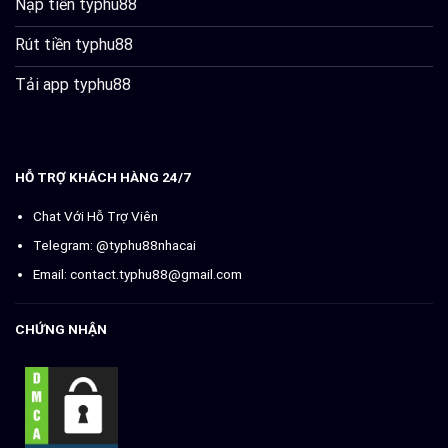
Nạp tiền typhu88
Rút tiền typhu88
Tải app typhu88
HỖ TRỢ KHÁCH HÀNG 24/7
Chat Với Hỗ Trợ Viên
Telegram: @typhu88nhacai
Email:
contact.typhu88@gmail.com
CHỨNG NHẬN