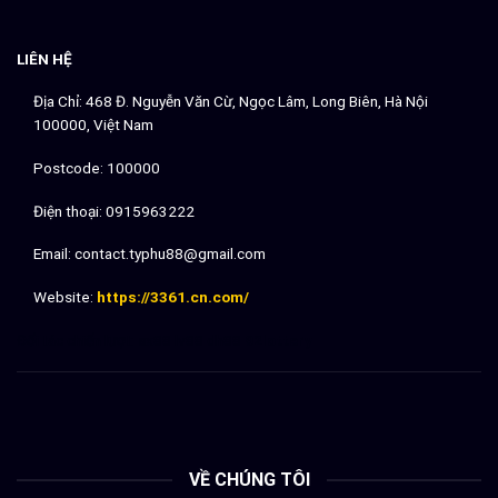
LIÊN HỆ
Địa Chỉ: 468 Đ. Nguyễn Văn Cừ, Ngọc Lâm, Long Biên, Hà Nội
100000, Việt Nam
Postcode: 100000
Điện thoại: 0915963222
Email:
contact.typhu88@gmail.com
Website:
https://3361.cn.com/
Đối tác chiến lượt:
sx88
lv88
dh88
92lottery
VỀ CHÚNG TÔI