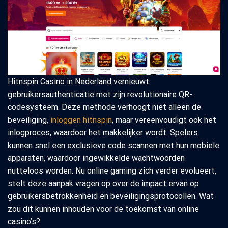
Hitnspin Casino in Nederland vernieuwt
gebruikersauthenticatie met zijn revolutionaire QR-
codesysteem. Deze methode verhoogt niet alleen de
beveiliging,
inloggen hitnspin
, maar vereenvoudigt ook het
inlogproces, waardoor het makkelijker wordt. Spelers
kunnen snel een exclusieve code scannen met hun mobiele
apparaten, waardoor ingewikkelde wachtwoorden
nutteloos worden. Nu online gaming zich verder evolueert,
stelt deze aanpak vragen op over de impact ervan op
gebruikersbetrokkenheid en beveiligingsprotocollen. Wat
zou dit kunnen inhouden voor de toekomst van online
casino’s?