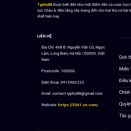
Typhu88
được biết đến như một điểm đến cá cược trực t
vực Châu Á. Nền tảng này mang đến cho bet thủ cơ hội trả
nhất hiện nay.
LIÊN HỆ
Địa Chỉ: 468 Đ. Nguyễn Văn Cừ, Ngọc
Lâm, Long Biên, Hà Nội 100000, Việt
Giới 
Nam
Miễn 
Postcode: 100000
Điều 
Điện thoại: 0915963222
Chính
Email:
contact.typhu88@gmail.com
Quyền
Website:
https://3361.cn.com/
Tác g
Đối tác chiến lượt:
sx88
lv88
dh88
92lottery