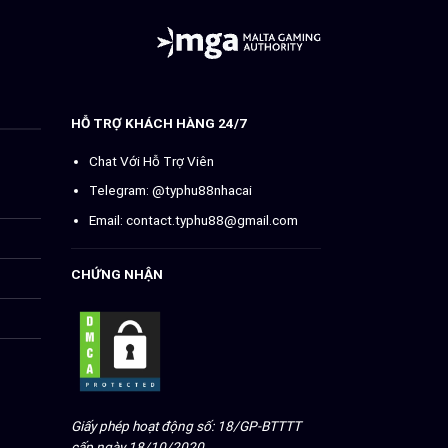
HỖ TRỢ KHÁCH HÀNG 24/7
Chat Với Hỗ Trợ Viên
Telegram: @typhu88nhacai
Email:
contact.typhu88@gmail.com
CHỨNG NHẬN
Giấy phép hoạt động số: 18/GP-BTTTT
cấp ngày 18/10/2020