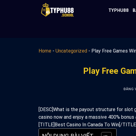
Bỏ
TYPHU88
B
qua
nội
dung
Home
-
Uncategorized
-
Play Free Games Wi
Play Free Ga
ĐĂNG 
[DESC]What is the payout structure for slot
casino now and enjoy a massive 400% bonus
[TITLE]Best Casino In Canada To Win[/TITLE