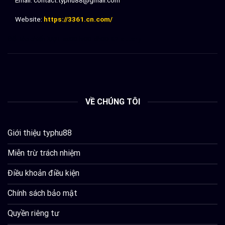
Website:
https://3361.cn.com/
Đối tác chiến lượt:
sx88
lv88
dh88
92lottery
VỀ CHÚNG TÔI
Giới thiệu typhu88
Miễn trừ trách nhiệm
Điều khoản điều kiện
Chính sách bảo mật
Quyền riêng tư