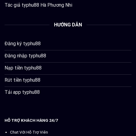
Tác giả typhu88 Hà Phương Nhi
HƯỚNG DẪN
Đăng ký typhu88
Đăng nhập typhu88
Nạp tiền typhu88
Rút tiền typhu88
Tải app typhu88
HỖ TRỢ KHÁCH HÀNG 24/7
Chat Với Hỗ Trợ Viên