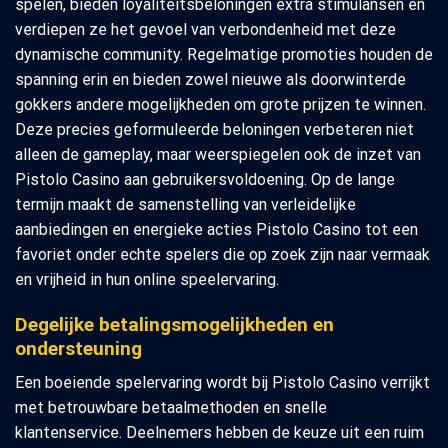
spelen, bieden loyaliteitsbeloningen extra stimulansen en
verdiepen ze het gevoel van verbondenheid met deze
dynamische community. Regelmatige promoties houden de
spanning erin en bieden zowel nieuwe als doorwinterde
gokkers andere mogelijkheden om grote prijzen te winnen.
Deze precies geformuleerde beloningen verbeteren niet
alleen de gameplay, maar weerspiegelen ook de inzet van
Pistolo Casino aan gebruikersvoldoening. Op de lange
termijn maakt de samenstelling van verleidelijke
aanbiedingen en energieke acties Pistolo Casino tot een
favoriet onder echte spelers die op zoek zijn naar vermaak
en vrijheid in hun online speelervaring.
Degelijke betalingsmogelijkheden en
ondersteuning
Een boeiende spelervaring wordt bij Pistolo Casino verrijkt
met betrouwbare betaalmethoden en snelle
klantenservice. Deelnemers hebben de keuze uit een ruim