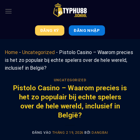
Bỏ
qua
nội
dung
ĐĂNG KÝ
ĐĂNG NHẬP
Home
-
Uncategorized
-
Pistolo Casino – Waarom precies
is het zo populair bij echte spelers over de hele wereld,
inclusief in België?
UNCATEGORIZED
Pistolo Casino – Waarom precies is
het zo populair bij echte spelers
over de hele wereld, inclusief in
België?
ĐĂNG VÀO
THÁNG 2 19, 2026
BỞI
DANGBAI