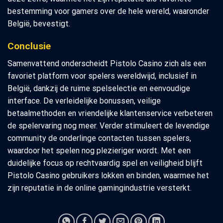
bestemming voor gamers over de hele wereld, waaronder
België, bevestigt.
Conclusie
Samenvattend onderscheidt Pistolo Casino zich als een
favoriet platform voor spelers wereldwijd, inclusief in
België, dankzij de ruime spelselectie en eenvoudige
interface. De verleidelijke bonussen, veilige
betaalmethoden en vriendelijke klantenservice verbeteren
de spelervaring nog meer. Verder stimuleert de levendige
community de onderlinge contacten tussen spelers,
waardoor het spelen nog plezieriger wordt. Met een
duidelijke focus op rechtvaardig spel en veiligheid blijft
Pistolo Casino gebruikers lokken en binden, waarmee het
zijn reputatie in de online gamingindustrie versterkt.